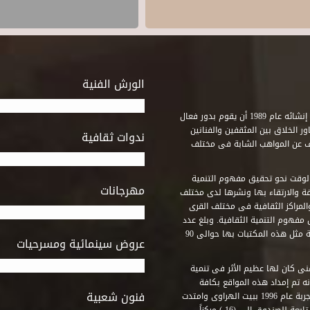
الورش الفنية
استطاع صندوق التنمية الثقافية على مدى خمسة وثلاثون عاماً منذ إنشائه عام 1989 أن يقوم بدور فعال
ر الخلاق بين المثقفين والفنانين
ندوات ثقافية
ف عن المواهب الشابة فى مختلف
وقت نحو تحقيق مفهوم التنمية
مهرجانات
ة والارتقاء بها ونشرها لدى مختلف
لمراكز الثقافية فى مختلف القرى
مفهوم التنمية الثقافية. وبلغ عدد
المكتبات التى أنشأها الصندوق فى أماكن لم يكن من المتصور إقامة مثل هذه المكتبات بها حوالى 90
عروض سينمائية ومسرحيات
فنى كان لها عظيم الأثر فى تنمية
ه تم إمداد هذه المواقع بكافة
فنون شعبية
المتطلبات التى تكفل لها أداء دورها الثقافى والفنى. وقد بدأت التجربة عام 1996 ببيت الهراوى وامتدت