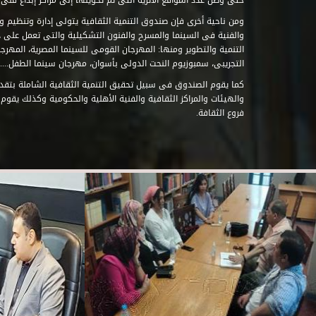
حتى وصل عدد المواقع الأثرية التى تم تحويلها إلى مراكز إبداع فنى تابعة للصند
ومن ناحية أخرى فإن صندوق التنمية الثقافية يتولى إدارة وتنظيم ود
والفنية فى السينما والمسرح والفنون التشكيلية والتى تعمل على 
التنمية والتطوير ومنها: المهرجان القومى للسينما المصرية، المهر
التجريبى، سمبوزيوم النحت الدولى بأسوان، مهرجان سينما الطفل.....
كما يقوم الصندوق فى سبيل تحقيق التنمية الثقافية الشاملة بتقدي
والهيئات والمراكز الثقافية والفنية الأهلية والحكومية وكذلك يقوم
فروع الثقافة.