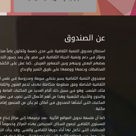
عن الصندوق
ومؤثر فى دعم وتنمية الحياة الثقافية فى مصر، وأن يمد جسور التحاو
بعضهم البعض وبينهم وبين الجمهور العريض ..كما عمل على الكش
المحافظات ودعمها ووضعها على طريق التميز والإبداع.
فصندوق التنمية الثقافية يسير بخطى سريعة ومدروسة فى نفس ال
الثقافية الشاملة وفق منظومة متكاملة تهدف لدعم الفنون والثقاف
فئات الشعب. وهو فى سبيل ذلك أقام العديد من المكتبات العامة وا
والنجوع والأحياء الشعبية وهذا من أهم الأعمال التى تضرب فى عمق 
مكتبة .
كما أن فلسفة تحويل المواقع الأثرية –بعد ترميمها–إلى مراكز إبداع 
المستوى الثقافى لجموع السكان المحيطين بهذه المراكز وخصوصاً أن