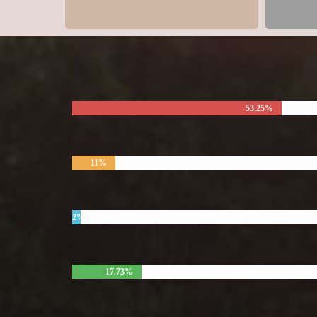
53.25%
11%
2%
17.73%