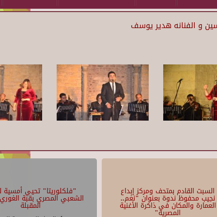
ين و الفنانه هدير يوسف
السبت القادم بمتحف ومركز إبداع
"فلكلوريتا" تحيي أمسية لل
نجيب محفوظ ندوة بعنوان "نغم..
الشعبي المصري بقبة الغوري 
العمارة والمكان في ذاكرة الأغنية
المقبلة
المصرية"