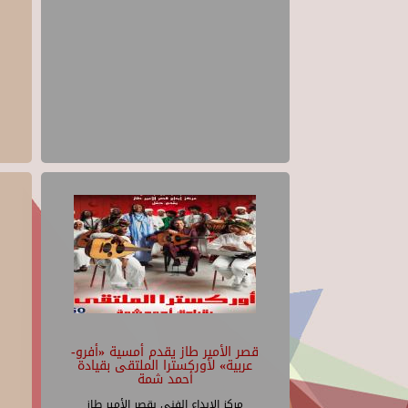
قصر الأمير طاز يقدم أمسية «أفرو-
عربية» لأوركسترا الملتقى بقيادة
أحمد شمة
مركز الإبداع الفنى بقصر الأمير طاز