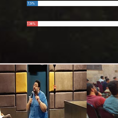
7.5%
7.56%