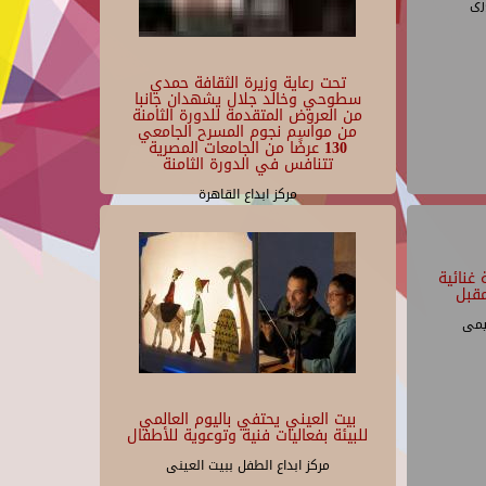
رى
تحت رعاية وزيرة الثقافة حمدي
سطوحي وخالد جلال يشهدان جانبا
من العروض المتقدمة للدورة الثامنة
من مواسم نجوم المسرح الجامعي
130 عرضًا من الجامعات المصرية
تتنافس في الدورة الثامنة
مركز ابداع القاهرة
غنائية
قبل
يمى
بيت العيني يحتفي باليوم العالمي
للبيئة بفعاليات فنية وتوعوية للأطفال
مركز ابداع الطفل ببيت العينى