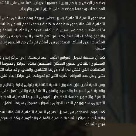
بعضهم البعض وبينهم وبين الجمهور العريض ..كما عمل على الكش
المحافظات ودعمها ووضعها على طريق التميز والإبداع.
فصندوق التنمية الثقافية يسير بخطى سريعة ومدروسة فى نفس ال
الثقافية الشاملة وفق منظومة متكاملة تهدف لدعم الفنون والثقاف
فئات الشعب. وهو فى سبيل ذلك أقام العديد من المكتبات العامة وا
والنجوع والأحياء الشعبية وهذا من أهم الأعمال التى تضرب فى عمق 
مكتبة .
كما أن فلسفة تحويل المواقع الأثرية –بعد ترميمها–إلى مراكز إبداع 
المستوى الثقافى لجموع السكان المحيطين بهذه المراكز وخصوصاً أن
حتى وصل عدد المواقع الأثرية التى تم تحويلها إلى مراكز إبداع فنى تابعة للصند
ومن ناحية أخرى فإن صندوق التنمية الثقافية يتولى إدارة وتنظيم ود
والفنية فى السينما والمسرح والفنون التشكيلية والتى تعمل على 
التنمية والتطوير ومنها: المهرجان القومى للسينما المصرية، المهر
التجريبى، سمبوزيوم النحت الدولى بأسوان، مهرجان سينما الطفل.....
كما يقوم الصندوق فى سبيل تحقيق التنمية الثقافية الشاملة بتقدي
والهيئات والمراكز الثقافية والفنية الأهلية والحكومية وكذلك يقوم
فروع الثقافة.