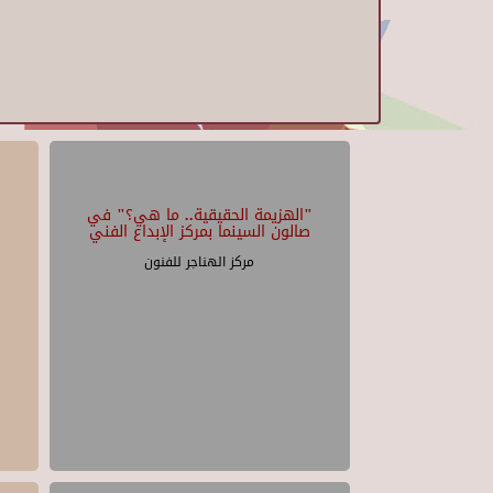
"الهزيمة الحقيقية.. ما هي؟" في
صالون السينما بمركز الإبداع الفني
مركز الهناجر للفنون