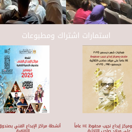
استمارات اشتراك ومطبوعات
متحف ومركز إبداع نجيب محفوظ ١١٤ عاماً
أنشطة مراكز الإبداع الفني بصندوق 
على ميلاد صاحب الثلاثية
الثقافية