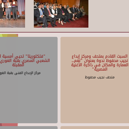
السبت القادم بمتحف ومركز إبداع
"فلكلوريتا" تحيي أمسية لل
نجيب محفوظ ندوة بعنوان "نغم..
الشعبي المصري بقبة الغوري 
العمارة والمكان في ذاكرة الأغنية
المقبلة
المصرية"
مركز الإبداع الفنى بقبة الغو
متحف نجيب محفوظ