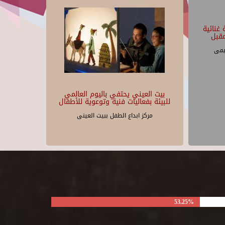
غنائية
قبل
يمى
بيت العيني يحتفي باليوم العالمي
للبيئة بفعاليات فنية وتوعوية للأطفال
مركز ابداع الطفل ببيت العينى
53.25%