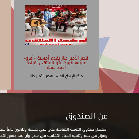
قصر الأمير طاز يقدم أمسية «أفرو-
عربية» لأوركسترا الملتقى بقيادة
أحمد شمة
مركز الإبداع الفنى بقصر الأمير طاز
عن الصندوق
ومؤثر فى دعم وتنمية الحياة الثقافية فى مصر، وأن يمد جسور التحاو