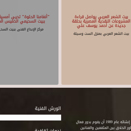
بيت الشعر العربي يواصل قراءة
"أنغامنا الحلوة" تحيي أمسية 
المشروعات النقدية المصرية بحلقة
ببيت السحيمي الخميس الم
جديدة عن أحمد يوسف علي
مركز الإبداع الفنى ببيت السح
بيت الشعر العربي بمنزل الست وسيلة
الورش الفنية
استطاع صندوق التنمية الثقافية على مدى خمسة وثلاثون عاماً منذ إنشائه عام 1989 أن يقوم بدور فعال
ر الخلاق بين المثقفين والفنانين
ندوات ثقافية