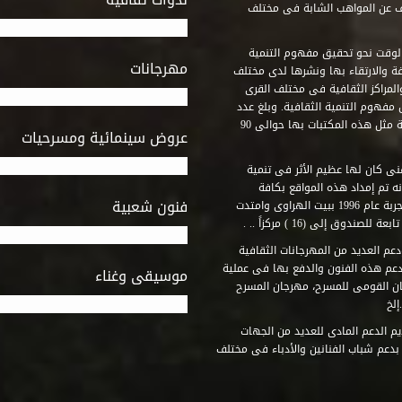
ف عن المواهب الشابة فى مختلف
وقت نحو تحقيق مفهوم التنمية
مهرجانات
ة والارتقاء بها ونشرها لدى مختلف
لمراكز الثقافية فى مختلف القرى
مفهوم التنمية الثقافية. وبلغ عدد
المكتبات التى أنشأها الصندوق فى أماكن لم يكن من المتصور إقامة مثل هذه المكتبات بها حوالى 90
عروض سينمائية ومسرحيات
فنى كان لها عظيم الأثر فى تنمية
ه تم إمداد هذه المواقع بكافة
فنون شعبية
المتطلبات التى تكفل لها أداء دورها الثقافى والفنى. وقد بدأت التجربة عام 1996 ببيت الهراوى وامتدت
وق إلى (16 ) مركزاً .. .
عم العديد من المهرجانات الثقافية
دعم هذه الفنون والدفع بها فى عملية
موسيقى وغناء
جان القومى للمسرح، مهرجان المسرح
إلخ
م الدعم المادى للعديد من الجهات
 بدعم شباب الفنانين والأدباء فى مختلف