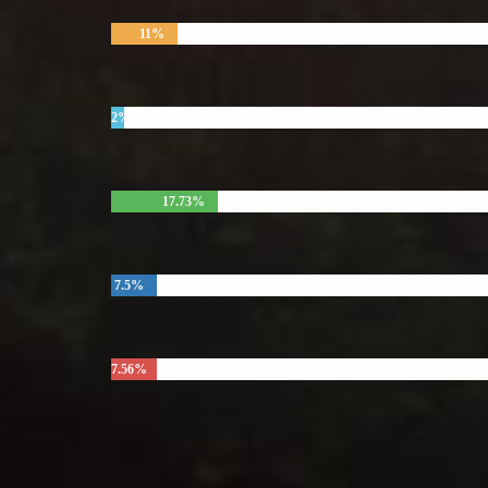
11%
2%
17.73%
7.5%
7.56%