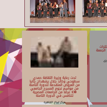
تراث
الجمعة
رى
تحت رعاية وزيرة الثقافة حمدي
سطوحي وخالد جلال يشهدان جانبا
من العروض المتقدمة للدورة الثامنة
من مواسم نجوم المسرح الجامعي
130 عرضًا من الجامعات المصرية
تتنافس في الدورة الثامنة
مركز ابداع القاهرة