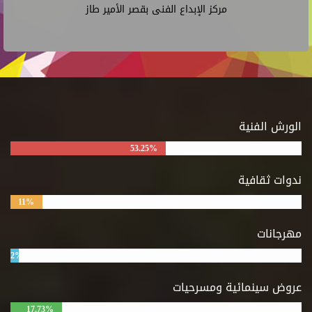
مركز الإبداع الفنى بقصر الأمير طاز
الورش الفنية
53.25%
ندوات ثقافية
11%
مهرجانات
2%
عروض سينمائية ومسرحيات
17.73%