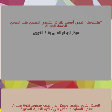
"فلكلوريتا" تحيي أمسية للتراث الشعبي المصري بقبة الغوري
الجمعة المقبلة
مركز الإبداع الفنى بقبة الغورى
السبت القادم بمتحف ومركز إبداع نجيب محفوظ ندوة بعنوان
"نغم.. العمارة والمكان في ذاكرة الأغنية المصرية"