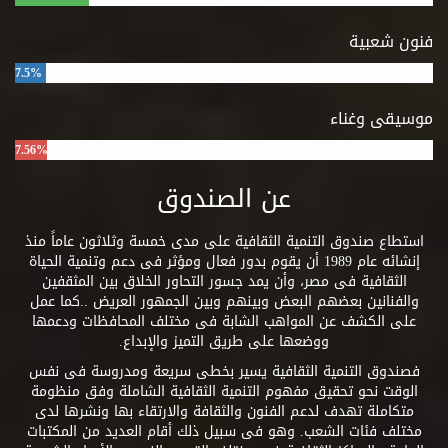
فنون شعبية
7.5%
موسيقى وغناء
7.56%
عن الصندوق
استطاع صندوق التنمية الثقافية على مدى خمسة وثلاثون عاماً منذ
إنشائه عام 1989 أن يقوم بدور فعال ومؤثر فى دعم وتنمية الحياة
الثقافية فى مصر، وأن يمد جسور التحاور الخلاق بين المثقفين
والفنانين بعضهم البعض وبينهم وبين الجمهور العريض ..كما عمل
على الكشف عن المواهب الشابة فى مختلف المحافظات ودعمها
ووضعها على طريق التميز والإبداع.
فصندوق التنمية الثقافية يسير بخطى سريعة ومدروسة فى نفس
الوقت نحو تحقيق مفهوم التنمية الثقافية الشاملة وفق منظومة
متكاملة تهدف لدعم الفنون والثقافة والارتقاء بها ونشرها لدى
مختلف فئات الشعب. وهو فى سبيل ذلك أقام العديد من المكتبات