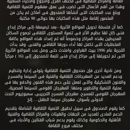
العامة والمراكز الثقافية فى مختلف القرى والنجوع والأحياء الشعبية
وهذا من أهم الأعمال التى تضرب فى عمق مفهوم التنمية الثقافية.
وبلغ عدد المكتبات التى أنشأها الصندوق فى أماكن لم يكن من
المتصور إقامة مثل هذه المكتبات بها حوالى 90 مكتبة .
كما أن فلسفة تحويل المواقع الأثرية –بعد ترميمها–إلى مراكز إبداع
فنى كان لها عظيم الأثر فى تنمية المستوى الثقافى لجموع السكان
المحيطين بهذه المراكز وخصوصاً أنه تم إمداد هذه المواقع بكافة
المتطلبات التى تكفل لها أداء دورها الثقافى والفنى. وقد بدأت
التجربة عام 1996 ببيت الهراوى وامتدت حتى وصل عدد المواقع الأثرية
التى تم تحويلها إلى مراكز إبداع فنى تابعة للصندوق إلى (16 ) مركزاً
.. .
ومن ناحية أخرى فإن صندوق التنمية الثقافية يتولى إدارة وتنظيم
ودعم العديد من المهرجانات الثقافية والفنية فى السينما والمسرح
والفنون التشكيلية والتى تعمل على دعم هذه الفنون والدفع بها فى
عملية التنمية والتطوير ومنها: المهرجان القومى للسينما المصرية،
المهرجان القومى للمسرح، مهرجان المسرح التجريبى، سمبوزيوم النحت
الدولى بأسوان، مهرجان سينما الطفل.....إلخ
كما يقوم الصندوق فى سبيل تحقيق التنمية الثقافية الشاملة بتقديم
الدعم المادى للعديد من الجهات والهيئات والمراكز الثقافية والفنية
الأهلية والحكومية وكذلك يقوم بدعم شباب الفنانين والأدباء فى
مختلف فروع الثقافة.