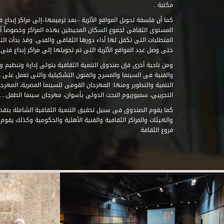
مكتبة .
كما أن فلسفة تحويل المواقع الأثرية –بعد ترميمها–إلى مراكز إبداع 
المستوى الثقافى لجموع السكان المحيطين بهذه المراكز وخصوصاً أن
حتى وصل عدد المواقع الأثرية التى تم تحويلها إلى مراكز إبداع فنى تابعة للصند
ومن ناحية أخرى فإن صندوق التنمية الثقافية يتولى إدارة وتنظيم ود
والفنية فى السينما والمسرح والفنون التشكيلية والتى تعمل على 
التنمية والتطوير ومنها: المهرجان القومى للسينما المصرية، المهر
التجريبى، سمبوزيوم النحت الدولى بأسوان، مهرجان سينما الطفل.....
كما يقوم الصندوق فى سبيل تحقيق التنمية الثقافية الشاملة بتقدي
والهيئات والمراكز الثقافية والفنية الأهلية والحكومية وكذلك يقوم
فروع الثقافة.