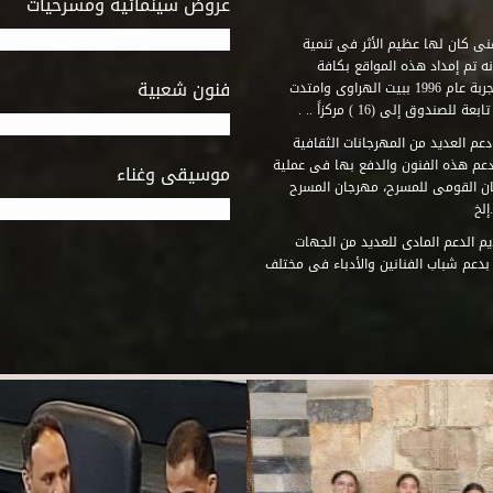
عروض سينمائية ومسرحيات
فنى كان لها عظيم الأثر فى تنمية
ه تم إمداد هذه المواقع بكافة
فنون شعبية
المتطلبات التى تكفل لها أداء دورها الثقافى والفنى. وقد بدأت التجربة عام 1996 ببيت الهراوى وامتدت
وق إلى (16 ) مركزاً .. .
عم العديد من المهرجانات الثقافية
دعم هذه الفنون والدفع بها فى عملية
موسيقى وغناء
جان القومى للمسرح، مهرجان المسرح
إلخ
م الدعم المادى للعديد من الجهات
 بدعم شباب الفنانين والأدباء فى مختلف