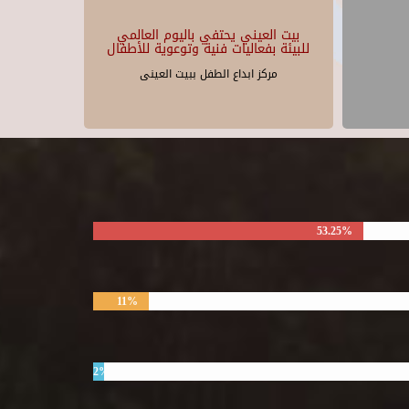
بيت العيني يحتفي باليوم العالمي
للبيئة بفعاليات فنية وتوعوية للأطفال
مركز ابداع الطفل ببيت العينى
53.25%
11%
2%