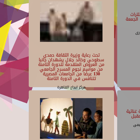
تراث
الجمعة
رى
تحت رعاية وزيرة الثقافة حمدي
سطوحي وخالد جلال يشهدان جانبا
من العروض المتقدمة للدورة الثامنة
من مواسم نجوم المسرح الجامعي
130 عرضًا من الجامعات المصرية
تتنافس في الدورة الثامنة
مركز ابداع القاهرة
غنائية
قبل
يمى