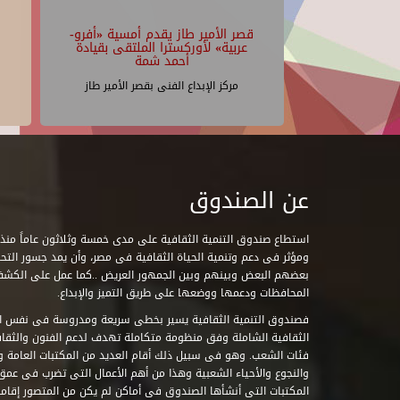
قصر الأمير طاز يقدم أمسية «أفرو-
عربية» لأوركسترا الملتقى بقيادة
أحمد شمة
مركز الإبداع الفنى بقصر الأمير طاز
عن الصندوق
ومؤثر فى دعم وتنمية الحياة الثقافية فى مصر، وأن يمد جسور التحاو
بعضهم البعض وبينهم وبين الجمهور العريض ..كما عمل على الكش
المحافظات ودعمها ووضعها على طريق التميز والإبداع.
فصندوق التنمية الثقافية يسير بخطى سريعة ومدروسة فى نفس ال
الثقافية الشاملة وفق منظومة متكاملة تهدف لدعم الفنون والثقاف
فئات الشعب. وهو فى سبيل ذلك أقام العديد من المكتبات العامة وا
والنجوع والأحياء الشعبية وهذا من أهم الأعمال التى تضرب فى عمق 