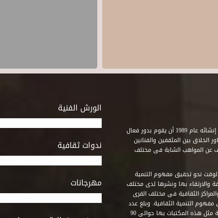
الورش الفنية
استطاع صندوق التنمية الثقافية على مدى خمسة وثلاثون عاماً منذ إنشائه عام 1989 أن يقوم بدور فعال
ر الخلاق بين المثقفين والفنانين
ندوات ثقافية
ف عن المواهب الشابة فى مختلف
وقت نحو تحقيق مفهوم التنمية
مهرجانات
ة والارتقاء بها ونشرها لدى مختلف
لمراكز الثقافية فى مختلف القرى
مفهوم التنمية الثقافية. وبلغ عدد
المكتبات التى أنشأها الصندوق فى أماكن لم يكن من المتصور إقامة مثل هذه المكتبات بها حوالى 90