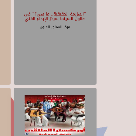
"الهزيمة الحقيقية.. ما هي؟" في
صالون السينما بمركز الإبداع الفني
مركز الهناجر للفنون