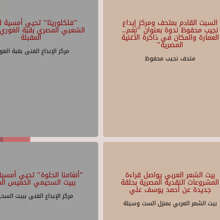
السبت القادم بمتحف ومركز إبداع
"فلكلوريتا" تحيي أمسية لل
نجيب محفوظ ندوة بعنوان "نغم..
الشعبي المصري بقبة الغوري 
العمارة والمكان في ذاكرة الأغنية
المقبلة
المصرية"
مركز الإبداع الفنى بقبة الغو
متحف نجيب محفوظ
بيت الشعر العربي يواصل قراءة
"أنغامنا الحلوة" تحيي أمسية 
المشروعات النقدية المصرية بحلقة
ببيت السحيمي الخميس الم
جديدة عن أحمد يوسف علي
مركز الإبداع الفنى ببيت السح
بيت الشعر العربي بمنزل الست وسيلة