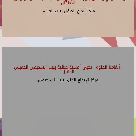
للأطفال
مركز ابداع الطفل ببيت العينى
"أنغامنا الحلوة" تحيي أمسية غنائية ببيت السحيمي الخميس
المقبل
مركز الإبداع الفنى ببيت السحيمى