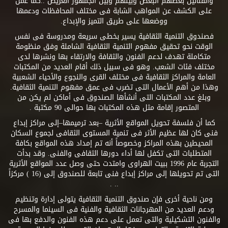
والفنانين بعضهم البعض وبينهم وبين الجمهور العريض ..كما عمل
على الكشف عن المواهب الشابة فى مختلف المحافظات ودعمها
ووضعها على طريق التميز والإبداع.
فصندوق التنمية الثقافية يسير بخطى سريعة ومدروسة فى نفس
الوقت نحو تحقيق مفهوم التنمية الثقافية الشاملة وفق منظومة
متكاملة تهدف لدعم الفنون والثقافة والارتقاء بها ونشرها لدى
مختلف فئات الشعب. وهو فى سبيل ذلك أقام العديد من المكتبات
العامة والمراكز الثقافية فى مختلف القرى والنجوع والأحياء الشعبية
وهذا من أهم الأعمال التى تضرب فى عمق مفهوم التنمية الثقافية.
وبلغ عدد المكتبات التى أنشأها الصندوق فى أماكن لم يكن من
المتصور إقامة مثل هذه المكتبات بها حوالى 90 مكتبة .
كما أن فلسفة تحويل المواقع الأثرية –بعد ترميمها–إلى مراكز إبداع
فنى كان لها عظيم الأثر فى تنمية المستوى الثقافى لجموع السكان
المحيطين بهذه المراكز وخصوصاً أنه تم إمداد هذه المواقع بكافة
المتطلبات التى تكفل لها أداء دورها الثقافى والفنى. وقد بدأت
التجربة عام 1996 ببيت الهراوى وامتدت حتى وصل عدد المواقع الأثرية
التى تم تحويلها إلى مراكز إبداع فنى تابعة للصندوق إلى (16 ) مركزاً
.. .
ومن ناحية أخرى فإن صندوق التنمية الثقافية يتولى إدارة وتنظيم
ودعم العديد من المهرجانات الثقافية والفنية فى السينما والمسرح
والفنون التشكيلية والتى تعمل على دعم هذه الفنون والدفع بها فى