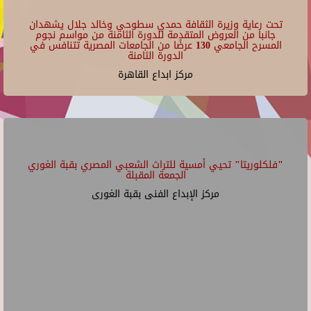
تحت رعاية وزيرة الثقافة حمدي سطوحي وخالد جلال يشهدان
جانبا من العروض المتقدمة للدورة الثامنة من مواسم نجوم
المسرح الجامعي 130 عرضًا من الجامعات المصرية تتنافس في
الدورة الثامنة
مركز ابداع القاهرة
"فلكلوريتا" تحيي أمسية للتراث الشعبي المصري بقبة الغوري
الجمعة المقبلة
مركز الإبداع الفنى بقبة الغورى