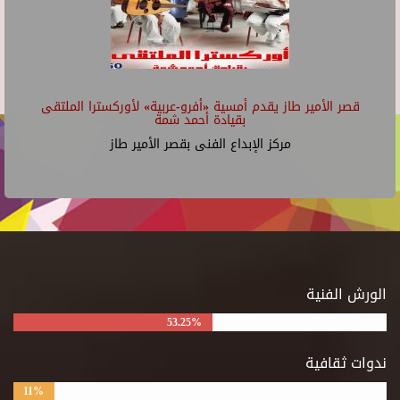
قصر الأمير طاز يقدم أمسية «أفرو-عربية» لأوركسترا الملتقى
بقيادة أحمد شمة
مركز الإبداع الفنى بقصر الأمير طاز
الورش الفنية
53.25%
ندوات ثقافية
11%