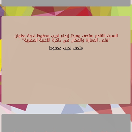
السبت القادم بمتحف ومركز إبداع نجيب محفوظ ندوة بعنوان
"نغم.. العمارة والمكان في ذاكرة الأغنية المصرية"
متحف نجيب محفوظ