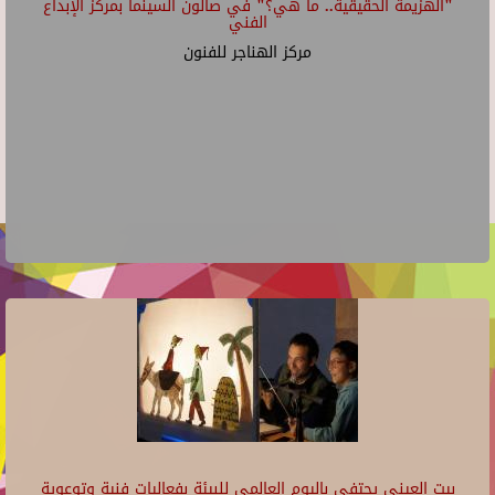
"الهزيمة الحقيقية.. ما هي؟" في صالون السينما بمركز الإبداع
الفني
مركز الهناجر للفنون
بيت العيني يحتفي باليوم العالمي للبيئة بفعاليات فنية وتوعوية