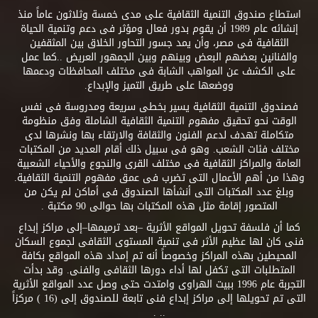
استطاع صندوق التنمية الثقافية على مدى خمسة وثلاثون عاماً منذ
إنشائه عام 1989 أن يقوم بدور فعال ومؤثر فى دعم وتنمية الحياة
الثقافية فى مصر، وأن يمد جسور التحاور الخلاق بين المثقفين
والفنانين بعضهم البعض وبينهم وبين الجمهور العريض ..كما عمل
على الكشف عن المواهب الشابة فى مختلف المحافظات ودعمها
ووضعها على طريق التميز والإبداع.
فصندوق التنمية الثقافية يسير بخطى سريعة ومدروسة فى نفس
الوقت نحو تحقيق مفهوم التنمية الثقافية الشاملة وفق منظومة
متكاملة تهدف لدعم الفنون والثقافة والارتقاء بها ونشرها لدى
مختلف فئات الشعب. وهو فى سبيل ذلك أقام العديد من المكتبات
العامة والمراكز الثقافية فى مختلف القرى والنجوع والأحياء الشعبية
وهذا من أهم الأعمال التى تضرب فى عمق مفهوم التنمية الثقافية.
وبلغ عدد المكتبات التى أنشأها الصندوق فى أماكن لم يكن من
المتصور إقامة مثل هذه المكتبات بها حوالى 90 مكتبة .
كما أن فلسفة تحويل المواقع الأثرية –بعد ترميمها–إلى مراكز إبداع
فنى كان لها عظيم الأثر فى تنمية المستوى الثقافى لجموع السكان
المحيطين بهذه المراكز وخصوصاً أنه تم إمداد هذه المواقع بكافة
المتطلبات التى تكفل لها أداء دورها الثقافى والفنى. وقد بدأت
التجربة عام 1996 ببيت الهراوى وامتدت حتى وصل عدد المواقع الأثرية
التى تم تحويلها إلى مراكز إبداع فنى تابعة للصندوق إلى (16 ) مركزاً
.. .