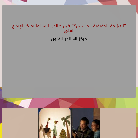
"الهزيمة الحقيقية.. ما هي؟" في صالون السينما بمركز الإبداع
الفني
مركز الهناجر للفنون