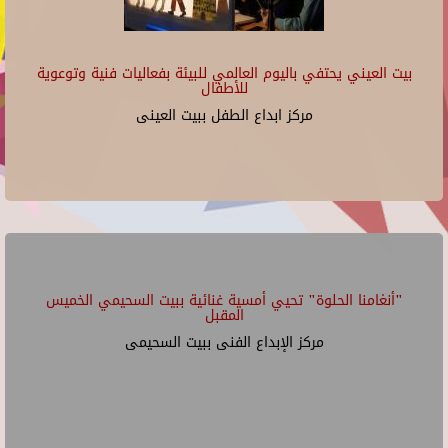
بيت العيني يحتفي باليوم العالمي للبيئة بفعاليات فنية وتوعوية
للأطفال
مركز ابداع الطفل ببيت العينى
"أنغامنا الحلوة" تحيي أمسية غنائية ببيت السحيمي الخميس
المقبل
مركز الإبداع الفنى ببيت السحيمى