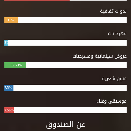
ندوات ثقافية
11%
مهرجانات
2%
عروض سينمائية ومسرحيات
17.73%
فنون شعبية
7.5%
موسيقى وغناء
7.56%
عن الصندوق