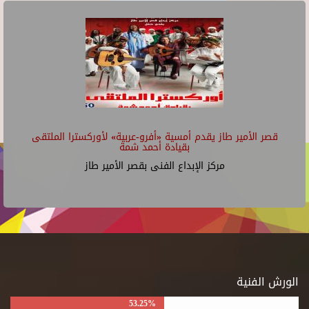
قصر الأمير طاز يقدم أمسية «أفرو-عربية» لأوركسترا الملتقى
بقيادة أحمد شمة
مركز الإبداع الفنى بقصر الأمير طاز
الورش الفنية
53.25%