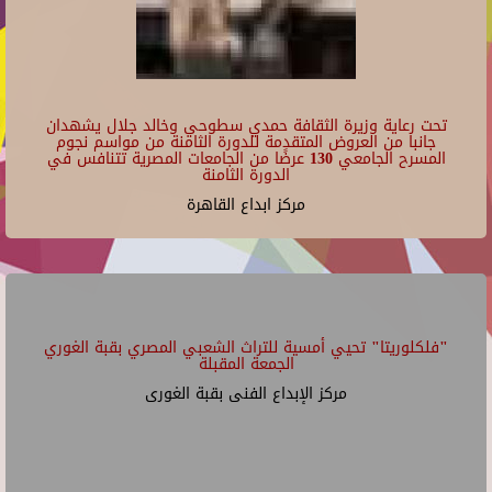
تحت رعاية وزيرة الثقافة حمدي سطوحي وخالد جلال يشهدان
جانبا من العروض المتقدمة للدورة الثامنة من مواسم نجوم
المسرح الجامعي 130 عرضًا من الجامعات المصرية تتنافس في
الدورة الثامنة
مركز ابداع القاهرة
"فلكلوريتا" تحيي أمسية للتراث الشعبي المصري بقبة الغوري
الجمعة المقبلة
مركز الإبداع الفنى بقبة الغورى