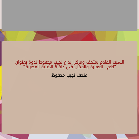
السبت القادم بمتحف ومركز إبداع نجيب محفوظ ندوة بعنوان
"نغم.. العمارة والمكان في ذاكرة الأغنية المصرية"
متحف نجيب محفوظ