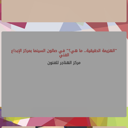
"الهزيمة الحقيقية.. ما هي؟" في صالون السينما بمركز الإبداع
الفني
مركز الهناجر للفنون