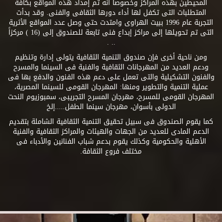
المحيطين بهذه المراكز وخصوصاً أنه تم إمداد هذه المواقع بكافة
المتطلبات التى تكفل لها أداء دورها الثقافى والفنى. وقد بدأت
التجربة عام 1996 ببيت الهراوى وامتدت حتى وصل عدد المواقع الأثرية
التى تم تحويلها إلى مراكز إبداع فنى تابعة للصندوق إلى (16 ) مركزاً
.. .
ومن ناحية أخرى فإن صندوق التنمية الثقافية يتولى إدارة وتنظيم
ودعم العديد من المهرجانات الثقافية والفنية فى السينما والمسرح
والفنون التشكيلية والتى تعمل على دعم هذه الفنون والدفع بها فى
عملية التنمية والتطوير ومنها: المهرجان القومى للسينما المصرية،
المهرجان القومى للمسرح، مهرجان المسرح التجريبى، سمبوزيوم النحت
الدولى بأسوان، مهرجان سينما الطفل.....إلخ
كما يقوم الصندوق فى سبيل تحقيق التنمية الثقافية الشاملة بتقديم
الدعم المادى للعديد من الجهات والهيئات والمراكز الثقافية والفنية
الأهلية والحكومية وكذلك يقوم بدعم شباب الفنانين والأدباء فى
مختلف فروع الثقافة.