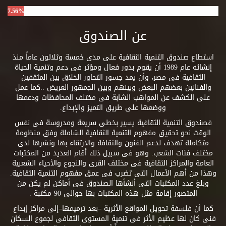
7.56%
عن الصندوق
استطاع صندوق التنمية الثقافية على مدى خمسة وثلاثون عاماً منذ
إنشائه عام 1989 أن يقوم بدور فعال ومؤثر فى دعم وتنمية الحياة
الثقافية فى مصر، وأن يمد جسور التحاور الخلاق بين المثقفين
والفنانين بعضهم البعض وبينهم وبين الجمهور العريض ..كما عمل
على الكشف عن المواهب الشابة فى مختلف المحافظات ودعمها
ووضعها على طريق التميز والإبداع.
فصندوق التنمية الثقافية يسير بخطى سريعة ومدروسة فى نفس
الوقت نحو تحقيق مفهوم التنمية الثقافية الشاملة وفق منظومة
متكاملة تهدف لدعم الفنون والثقافة والارتقاء بها ونشرها لدى
مختلف فئات الشعب. وهو فى سبيل ذلك أقام العديد من المكتبات
العامة والمراكز الثقافية فى مختلف القرى والنجوع والأحياء الشعبية
وهذا من أهم الأعمال التى تضرب فى عمق مفهوم التنمية الثقافية.
وبلغ عدد المكتبات التى أنشأها الصندوق فى أماكن لم يكن من
المتصور إقامة مثل هذه المكتبات بها حوالى 90 مكتبة .
كما أن فلسفة تحويل المواقع الأثرية –بعد ترميمها–إلى مراكز إبداع
فنى كان لها عظيم الأثر فى تنمية المستوى الثقافى لجموع السكان