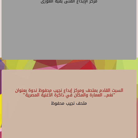
مركز الإبداع الفنى بقبة الغورى
السبت القادم بمتحف ومركز إبداع نجيب محفوظ ندوة بعنوان
"نغم.. العمارة والمكان في ذاكرة الأغنية المصرية"
متحف نجيب محفوظ