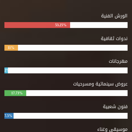
الورش الفنية
53.25%
ندوات ثقافية
11%
مهرجانات
2%
عروض سينمائية ومسرحيات
17.73%
فنون شعبية
7.5%
موسيقى وغناء