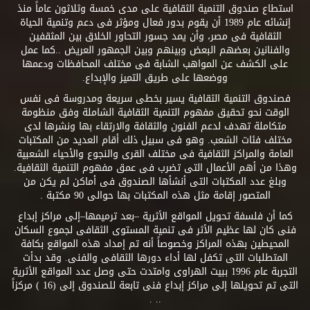
استطاع صندوق التنمية الثقافية على مدى خمسة وثلاثون عاماً منذ
إنشائه عام 1989 أن يقوم بدور فعال ومؤثر فى دعم وتنمية الحياة
الثقافية فى مصر، وأن يمد جسور التحاور الخلاق بين المثقفين
والفنانين بعضهم البعض وبينهم وبين الجمهور العريض ..كما عمل
على الكشف عن المواهب الشابة فى مختلف المحافظات ودعمها
ووضعها على طريق التميز والإبداع.
فصندوق التنمية الثقافية يسير بخطى سريعة ومدروسة فى نفس
الوقت نحو تحقيق مفهوم التنمية الثقافية الشاملة وفق منظومة
متكاملة تهدف لدعم الفنون والثقافة والارتقاء بها ونشرها لدى
مختلف فئات الشعب. وهو فى سبيل ذلك أقام العديد من المكتبات
العامة والمراكز الثقافية فى مختلف القرى والنجوع والأحياء الشعبية
وهذا من أهم الأعمال التى تضرب فى عمق مفهوم التنمية الثقافية.
وبلغ عدد المكتبات التى أنشأها الصندوق فى أماكن لم يكن من
المتصور إقامة مثل هذه المكتبات بها حوالى 90 مكتبة .
كما أن فلسفة تحويل المواقع الأثرية –بعد ترميمها–إلى مراكز إبداع
فنى كان لها عظيم الأثر فى تنمية المستوى الثقافى لجموع السكان
المحيطين بهذه المراكز وخصوصاً أنه تم إمداد هذه المواقع بكافة
المتطلبات التى تكفل لها أداء دورها الثقافى والفنى. وقد بدأت
التجربة عام 1996 ببيت الهراوى وامتدت حتى وصل عدد المواقع الأثرية
التى تم تحويلها إلى مراكز إبداع فنى تابعة للصندوق إلى (16 ) مركزاً
.. .