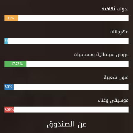
ندوات ثقافية
11%
مهرجانات
2%
عروض سينمائية ومسرحيات
17.73%
فنون شعبية
7.5%
موسيقى وغناء
7.56%
عن الصندوق