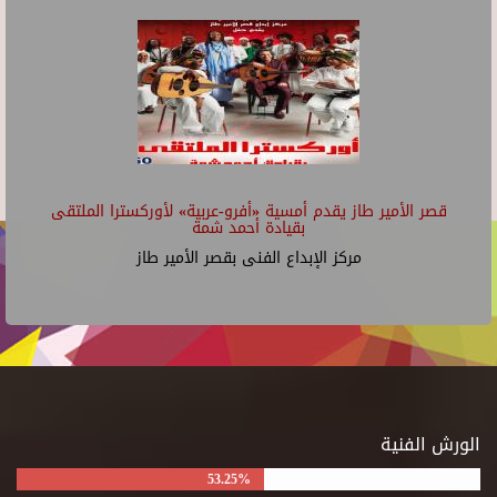
قصر الأمير طاز يقدم أمسية «أفرو-عربية» لأوركسترا الملتقى
بقيادة أحمد شمة
مركز الإبداع الفنى بقصر الأمير طاز
الورش الفنية
53.25%