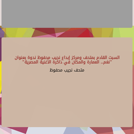
السبت القادم بمتحف ومركز إبداع نجيب محفوظ ندوة بعنوان
"نغم.. العمارة والمكان في ذاكرة الأغنية المصرية"
متحف نجيب محفوظ