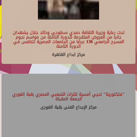
تحت رعاية وزيرة الثقافة حمدي سطوحي وخالد جلال يشهدان
جانبا من العروض المتقدمة للدورة الثامنة من مواسم نجوم
المسرح الجامعي 130 عرضًا من الجامعات المصرية تتنافس في
الدورة الثامنة
مركز ابداع القاهرة
"فلكلوريتا" تحيي أمسية للتراث الشعبي المصري بقبة الغوري
الجمعة المقبلة
مركز الإبداع الفنى بقبة الغورى