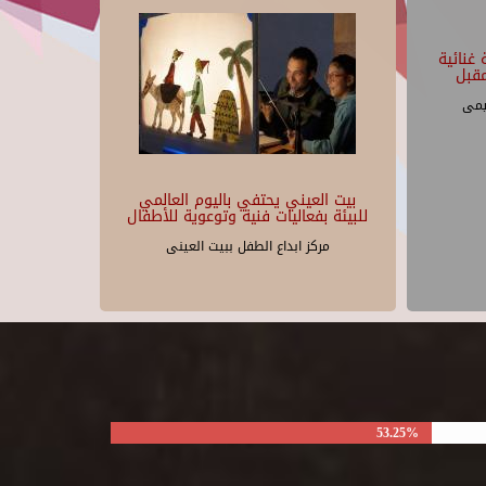
غنائية
قبل
يمى
بيت العيني يحتفي باليوم العالمي
للبيئة بفعاليات فنية وتوعوية للأطفال
مركز ابداع الطفل ببيت العينى
53.25%