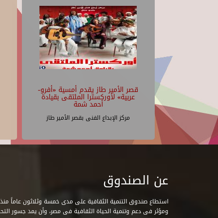
قصر الأمير طاز يقدم أمسية «أفرو-
عربية» لأوركسترا الملتقى بقيادة
أحمد شمة
مركز الإبداع الفنى بقصر الأمير طاز
عن الصندوق
ومؤثر فى دعم وتنمية الحياة الثقافية فى مصر، وأن يمد جسور التحاو