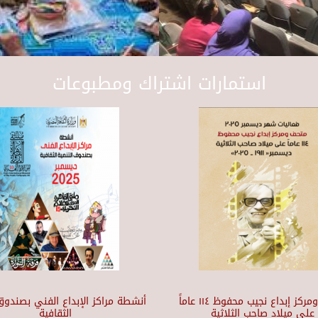
استمارات اشتراك ومطبوعات
متحف ومركز إبداع نجيب محفوظ ١١٤ عاماً
أنشطة مراكز الإبداع الفني بصندوق 
على ميلاد صاحب الثلاثية
الثقافية