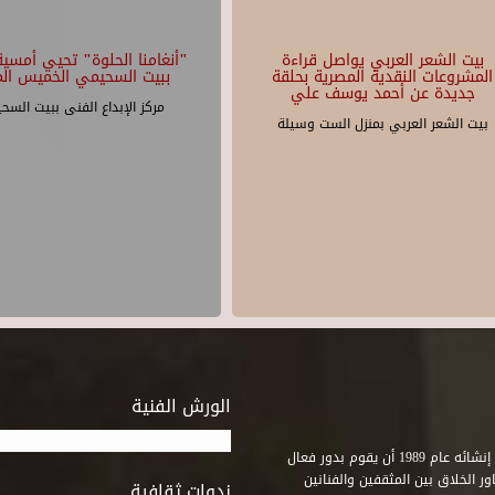
بيت الشعر العربي يواصل قراءة
"أنغامنا الحلوة" تحيي أمسية 
المشروعات النقدية المصرية بحلقة
ببيت السحيمي الخميس الم
جديدة عن أحمد يوسف علي
مركز الإبداع الفنى ببيت السح
بيت الشعر العربي بمنزل الست وسيلة
الورش الفنية
استطاع صندوق التنمية الثقافية على مدى خمسة وثلاثون عاماً منذ إنشائه عام 1989 أن يقوم بدور فعال
ر الخلاق بين المثقفين والفنانين
ندوات ثقافية