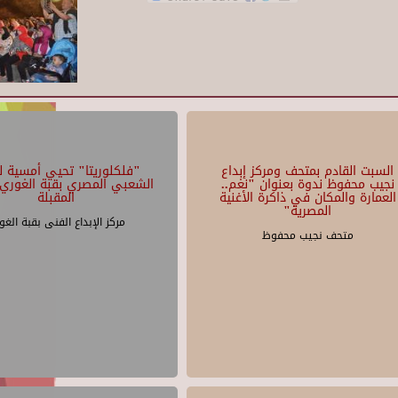
السبت القادم بمتحف ومركز إبداع
"فلكلوريتا" تحيي أمسية لل
نجيب محفوظ ندوة بعنوان "نغم..
الشعبي المصري بقبة الغوري 
العمارة والمكان في ذاكرة الأغنية
المقبلة
المصرية"
مركز الإبداع الفنى بقبة الغو
متحف نجيب محفوظ