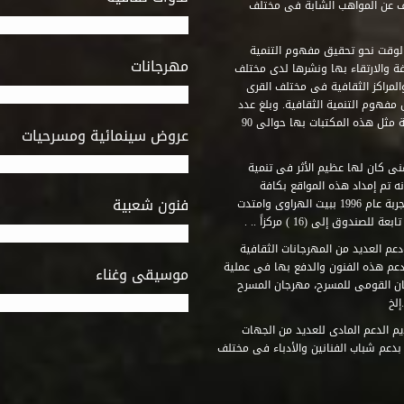
ف عن المواهب الشابة فى مختلف
وقت نحو تحقيق مفهوم التنمية
مهرجانات
ة والارتقاء بها ونشرها لدى مختلف
لمراكز الثقافية فى مختلف القرى
مفهوم التنمية الثقافية. وبلغ عدد
المكتبات التى أنشأها الصندوق فى أماكن لم يكن من المتصور إقامة مثل هذه المكتبات بها حوالى 90
عروض سينمائية ومسرحيات
فنى كان لها عظيم الأثر فى تنمية
ه تم إمداد هذه المواقع بكافة
فنون شعبية
المتطلبات التى تكفل لها أداء دورها الثقافى والفنى. وقد بدأت التجربة عام 1996 ببيت الهراوى وامتدت
وق إلى (16 ) مركزاً .. .
عم العديد من المهرجانات الثقافية
دعم هذه الفنون والدفع بها فى عملية
موسيقى وغناء
جان القومى للمسرح، مهرجان المسرح
إلخ
م الدعم المادى للعديد من الجهات
 بدعم شباب الفنانين والأدباء فى مختلف