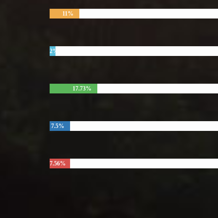
11%
2%
17.73%
7.5%
7.56%