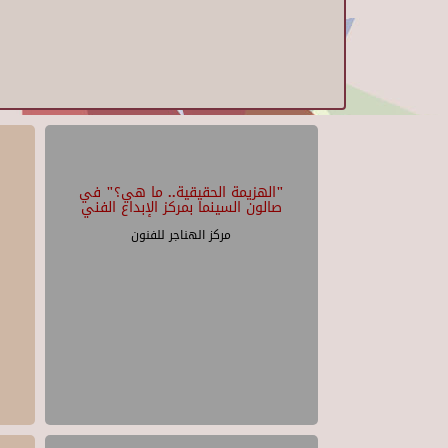
"الهزيمة الحقيقية.. ما هي؟" في
صالون السينما بمركز الإبداع الفني
مركز الهناجر للفنون