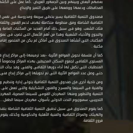
بعضهم البعض وبينهم وبين الجمهور العريض ..كما عمل على الكش
المحافظات ودعمها ووضعها على طريق التميز والإبداع.
فصندوق التنمية الثقافية يسير بخطى سريعة ومدروسة فى نفس ال
الثقافية الشاملة وفق منظومة متكاملة تهدف لدعم الفنون والثقاف
فئات الشعب. وهو فى سبيل ذلك أقام العديد من المكتبات العامة وا
والنجوع والأحياء الشعبية وهذا من أهم الأعمال التى تضرب فى عمق 
مكتبة .
كما أن فلسفة تحويل المواقع الأثرية –بعد ترميمها–إلى مراكز إبداع 
المستوى الثقافى لجموع السكان المحيطين بهذه المراكز وخصوصاً أن
حتى وصل عدد المواقع الأثرية التى تم تحويلها إلى مراكز إبداع فنى تابعة للصند
ومن ناحية أخرى فإن صندوق التنمية الثقافية يتولى إدارة وتنظيم ود
والفنية فى السينما والمسرح والفنون التشكيلية والتى تعمل على 
التنمية والتطوير ومنها: المهرجان القومى للسينما المصرية، المهر
التجريبى، سمبوزيوم النحت الدولى بأسوان، مهرجان سينما الطفل.....
كما يقوم الصندوق فى سبيل تحقيق التنمية الثقافية الشاملة بتقدي
والهيئات والمراكز الثقافية والفنية الأهلية والحكومية وكذلك يقوم
فروع الثقافة.