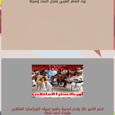
بيت الشعر العربي بمنزل الست وسيلة
قصر الأمير طاز يقدم أمسية «أفرو-عربية» لأوركسترا الملتقى
بقيادة أحمد شمة