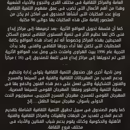
العامة والمراكز الثقافية فى مختلف القرى والنجوع والأحياء الشعبية
وهذا من أهم الأعمال التى تضرب فى عمق مفهوم التنمية الثقافية.
وبلغ عدد المكتبات التى أنشأها الصندوق فى أماكن لم يكن من
المتصور إقامة مثل هذه المكتبات بها حوالى 90 مكتبة .
كما أن فلسفة تحويل المواقع الأثرية –بعد ترميمها–إلى مراكز إبداع
فنى كان لها عظيم الأثر فى تنمية المستوى الثقافى لجموع السكان
المحيطين بهذه المراكز وخصوصاً أنه تم إمداد هذه المواقع بكافة
المتطلبات التى تكفل لها أداء دورها الثقافى والفنى. وقد بدأت
التجربة عام 1996 ببيت الهراوى وامتدت حتى وصل عدد المواقع الأثرية
التى تم تحويلها إلى مراكز إبداع فنى تابعة للصندوق إلى (16 ) مركزاً
.. .
ومن ناحية أخرى فإن صندوق التنمية الثقافية يتولى إدارة وتنظيم
ودعم العديد من المهرجانات الثقافية والفنية فى السينما والمسرح
والفنون التشكيلية والتى تعمل على دعم هذه الفنون والدفع بها فى
عملية التنمية والتطوير ومنها: المهرجان القومى للسينما المصرية،
المهرجان القومى للمسرح، مهرجان المسرح التجريبى، سمبوزيوم النحت
الدولى بأسوان، مهرجان سينما الطفل.....إلخ
كما يقوم الصندوق فى سبيل تحقيق التنمية الثقافية الشاملة بتقديم
الدعم المادى للعديد من الجهات والهيئات والمراكز الثقافية والفنية
الأهلية والحكومية وكذلك يقوم بدعم شباب الفنانين والأدباء فى
مختلف فروع الثقافة.