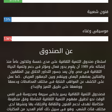
17.73%
فنون شعبية
7.5%
موسيقى وغناء
7.56%
عن الصندوق
استطاع صندوق التنمية الثقافية على مدى خمسة وثلاثون عاماً منذ
إنشائه عام 1989 أن يقوم بدور فعال ومؤثر فى دعم وتنمية الحياة
الثقافية فى مصر، وأن يمد جسور التحاور الخلاق بين المثقفين
والفنانين بعضهم البعض وبينهم وبين الجمهور العريض ..كما عمل
على الكشف عن المواهب الشابة فى مختلف المحافظات ودعمها
ووضعها على طريق التميز والإبداع.
فصندوق التنمية الثقافية يسير بخطى سريعة ومدروسة فى نفس
الوقت نحو تحقيق مفهوم التنمية الثقافية الشاملة وفق منظومة
متكاملة تهدف لدعم الفنون والثقافة والارتقاء بها ونشرها لدى
مختلف فئات الشعب. وهو فى سبيل ذلك أقام العديد من المكتبات