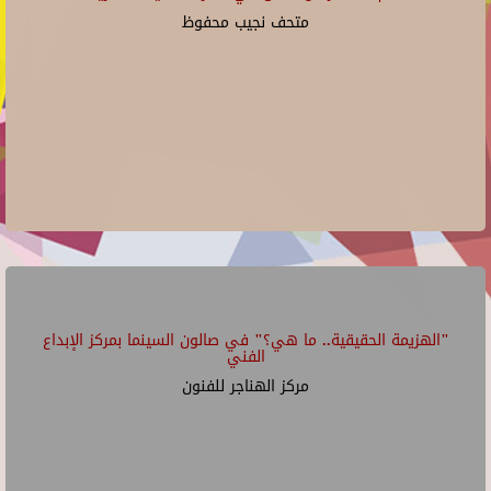
متحف نجيب محفوظ
"الهزيمة الحقيقية.. ما هي؟" في صالون السينما بمركز الإبداع
الفني
مركز الهناجر للفنون