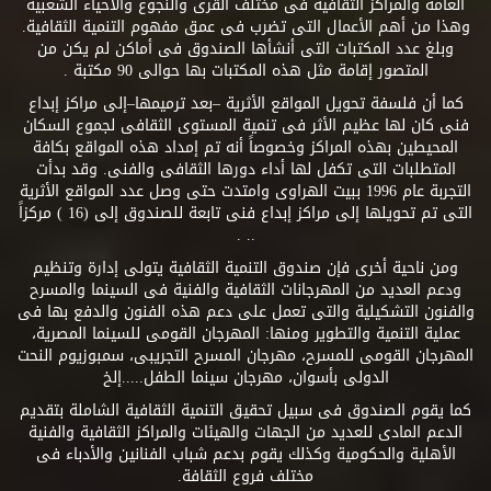
العامة والمراكز الثقافية فى مختلف القرى والنجوع والأحياء الشعبية
وهذا من أهم الأعمال التى تضرب فى عمق مفهوم التنمية الثقافية.
وبلغ عدد المكتبات التى أنشأها الصندوق فى أماكن لم يكن من
المتصور إقامة مثل هذه المكتبات بها حوالى 90 مكتبة .
كما أن فلسفة تحويل المواقع الأثرية –بعد ترميمها–إلى مراكز إبداع
فنى كان لها عظيم الأثر فى تنمية المستوى الثقافى لجموع السكان
المحيطين بهذه المراكز وخصوصاً أنه تم إمداد هذه المواقع بكافة
المتطلبات التى تكفل لها أداء دورها الثقافى والفنى. وقد بدأت
التجربة عام 1996 ببيت الهراوى وامتدت حتى وصل عدد المواقع الأثرية
التى تم تحويلها إلى مراكز إبداع فنى تابعة للصندوق إلى (16 ) مركزاً
.. .
ومن ناحية أخرى فإن صندوق التنمية الثقافية يتولى إدارة وتنظيم
ودعم العديد من المهرجانات الثقافية والفنية فى السينما والمسرح
والفنون التشكيلية والتى تعمل على دعم هذه الفنون والدفع بها فى
عملية التنمية والتطوير ومنها: المهرجان القومى للسينما المصرية،
المهرجان القومى للمسرح، مهرجان المسرح التجريبى، سمبوزيوم النحت
الدولى بأسوان، مهرجان سينما الطفل.....إلخ
كما يقوم الصندوق فى سبيل تحقيق التنمية الثقافية الشاملة بتقديم
الدعم المادى للعديد من الجهات والهيئات والمراكز الثقافية والفنية
الأهلية والحكومية وكذلك يقوم بدعم شباب الفنانين والأدباء فى
مختلف فروع الثقافة.