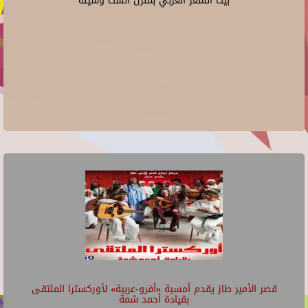
بيت الشعر العربي بمنزل الست وسيلة
قصر الأمير طاز يقدم أمسية «أفرو-عربية» لأوركسترا الملتقى
بقيادة أحمد شمة