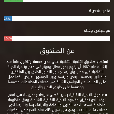
فنون شعبية
7.5%
موسيقى وغناء
7.56%
عن الصندوق
استطاع صندوق التنمية الثقافية على مدى خمسة وثلاثون عاماً منذ
إنشائه عام 1989 أن يقوم بدور فعال ومؤثر فى دعم وتنمية الحياة
الثقافية فى مصر، وأن يمد جسور التحاور الخلاق بين المثقفين
والفنانين بعضهم البعض وبينهم وبين الجمهور العريض ..كما عمل
على الكشف عن المواهب الشابة فى مختلف المحافظات ودعمها
ووضعها على طريق التميز والإبداع.
فصندوق التنمية الثقافية يسير بخطى سريعة ومدروسة فى نفس
الوقت نحو تحقيق مفهوم التنمية الثقافية الشاملة وفق منظومة
متكاملة تهدف لدعم الفنون والثقافة والارتقاء بها ونشرها لدى
مختلف فئات الشعب. وهو فى سبيل ذلك أقام العديد من المكتبات