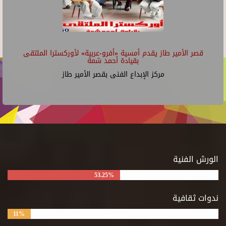
قصر الأمير طاز يقدم أمسية «أفرو-عربية» لأوركسترا الملتقى
بقيادة أحمد شمة
مركز الإبداع الفنى بقصر الأمير طاز
الورش الفنية
53.25%
ندوات ثقافية
11%