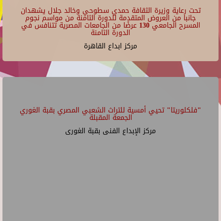
تحت رعاية وزيرة الثقافة حمدي سطوحي وخالد جلال يشهدان
جانبا من العروض المتقدمة للدورة الثامنة من مواسم نجوم
المسرح الجامعي 130 عرضًا من الجامعات المصرية تتنافس في
الدورة الثامنة
مركز ابداع القاهرة
"فلكلوريتا" تحيي أمسية للتراث الشعبي المصري بقبة الغوري
الجمعة المقبلة
مركز الإبداع الفنى بقبة الغورى