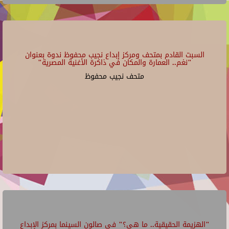
السبت القادم بمتحف ومركز إبداع نجيب محفوظ ندوة بعنوان
"نغم.. العمارة والمكان في ذاكرة الأغنية المصرية"
متحف نجيب محفوظ
"الهزيمة الحقيقية.. ما هي؟" في صالون السينما بمركز الإبداع