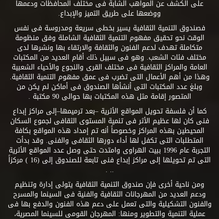
على الكشف عن المواهب الشابة فى مختلف المحافظات ودعمها
ووضعها على طريق التميز والإبداع.
فصندوق التنمية الثقافية يسير بخطى سريعة ومدروسة فى نفس
الوقت نحو تحقيق مفهوم التنمية الثقافية الشاملة وفق منظومة
متكاملة تهدف لدعم الفنون والثقافة والارتقاء بها ونشرها لدى
مختلف فئات الشعب. وهو فى سبيل ذلك أقام العديد من المكتبات
العامة والمراكز الثقافية فى مختلف القرى والنجوع والأحياء الشعبية
وهذا من أهم الأعمال التى تضرب فى عمق مفهوم التنمية الثقافية.
وبلغ عدد المكتبات التى أنشأها الصندوق فى أماكن لم يكن من
المتصور إقامة مثل هذه المكتبات بها حوالى 90 مكتبة .
كما أن فلسفة تحويل المواقع الأثرية –بعد ترميمها–إلى مراكز إبداع
فنى كان لها عظيم الأثر فى تنمية المستوى الثقافى لجموع السكان
المحيطين بهذه المراكز وخصوصاً أنه تم إمداد هذه المواقع بكافة
المتطلبات التى تكفل لها أداء دورها الثقافى والفنى. وقد بدأت
التجربة عام 1996 ببيت الهراوى وامتدت حتى وصل عدد المواقع الأثرية
التى تم تحويلها إلى مراكز إبداع فنى تابعة للصندوق إلى (16 ) مركزاً
.. .
ومن ناحية أخرى فإن صندوق التنمية الثقافية يتولى إدارة وتنظيم
ودعم العديد من المهرجانات الثقافية والفنية فى السينما والمسرح
والفنون التشكيلية والتى تعمل على دعم هذه الفنون والدفع بها فى
عملية التنمية والتطوير ومنها: المهرجان القومى للسينما المصرية،