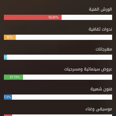
الورش الفنية
53.25%
ندوات ثقافية
11%
مهرجانات
2%
عروض سينمائية ومسرحيات
17.73%
فنون شعبية
7.5%
موسيقى وغناء