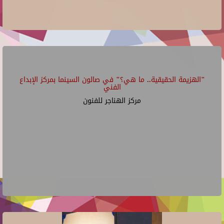
"الهزيمة الحقيقية.. ما هي؟" في صالون السينما بمركز الإبداع
الفني
مركز الهناجر للفنون