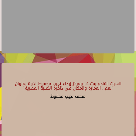
السبت القادم بمتحف ومركز إبداع نجيب محفوظ ندوة بعنوان
"نغم.. العمارة والمكان في ذاكرة الأغنية المصرية"
متحف نجيب محفوظ