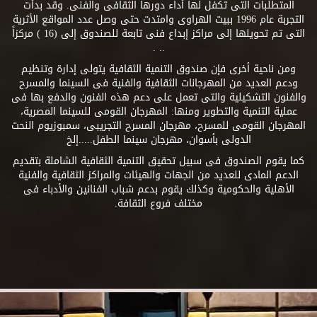
المتطلبات التى تكفل لها أداء دورها الثقافى والفنى. وقد بدأت
التجربة عام 1996 ببيت الهراوى وامتدت حتى وصل عدد المواقع الأثرية
التى تم تحويلها إلى مراكز إبداع فنى تابعة للصندوق إلى (16 ) مركزاً
.. .
ومن ناحية أخرى فإن صندوق التنمية الثقافية يتولى إدارة وتنظيم
ودعم العديد من المهرجانات الثقافية والفنية فى السينما والمسرح
والفنون التشكيلية والتى تعمل على دعم هذه الفنون والدفع بها فى
عملية التنمية والتطوير ومنها: المهرجان القومى للسينما المصرية،
المهرجان القومى للمسرح، مهرجان المسرح التجريبى، سمبوزيوم النحت
الدولى بأسوان، مهرجان سينما الطفل.....إلخ
كما يقوم الصندوق فى سبيل تحقيق التنمية الثقافية الشاملة بتقديم
الدعم المادى للعديد من الجهات والهيئات والمراكز الثقافية والفنية
الأهلية والحكومية وكذلك يقوم بدعم شباب الفنانين والأدباء فى
مختلف فروع الثقافة.