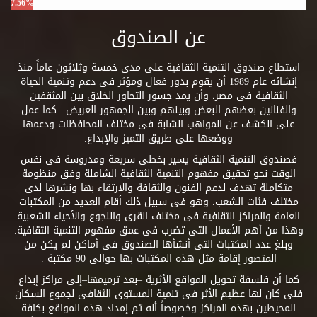
7.56%
عن الصندوق
استطاع صندوق التنمية الثقافية على مدى خمسة وثلاثون عاماً منذ
إنشائه عام 1989 أن يقوم بدور فعال ومؤثر فى دعم وتنمية الحياة
الثقافية فى مصر، وأن يمد جسور التحاور الخلاق بين المثقفين
والفنانين بعضهم البعض وبينهم وبين الجمهور العريض ..كما عمل
على الكشف عن المواهب الشابة فى مختلف المحافظات ودعمها
ووضعها على طريق التميز والإبداع.
فصندوق التنمية الثقافية يسير بخطى سريعة ومدروسة فى نفس
الوقت نحو تحقيق مفهوم التنمية الثقافية الشاملة وفق منظومة
متكاملة تهدف لدعم الفنون والثقافة والارتقاء بها ونشرها لدى
مختلف فئات الشعب. وهو فى سبيل ذلك أقام العديد من المكتبات
العامة والمراكز الثقافية فى مختلف القرى والنجوع والأحياء الشعبية
وهذا من أهم الأعمال التى تضرب فى عمق مفهوم التنمية الثقافية.
وبلغ عدد المكتبات التى أنشأها الصندوق فى أماكن لم يكن من
المتصور إقامة مثل هذه المكتبات بها حوالى 90 مكتبة .
كما أن فلسفة تحويل المواقع الأثرية –بعد ترميمها–إلى مراكز إبداع
فنى كان لها عظيم الأثر فى تنمية المستوى الثقافى لجموع السكان
المحيطين بهذه المراكز وخصوصاً أنه تم إمداد هذه المواقع بكافة