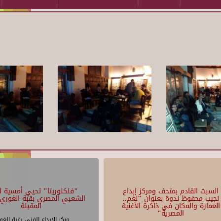
السبت القادم بمتحف ومركز إبداع
"فلكلوريتا" تحيي أمسية لل
نجيب محفوظ ندوة بعنوان "نغم..
الشعبي المصري بقبة الغوري 
العمارة والمكان في ذاكرة الأغنية
المقبلة
المصرية"
مركز الإبداع الفنى بقبة الغو