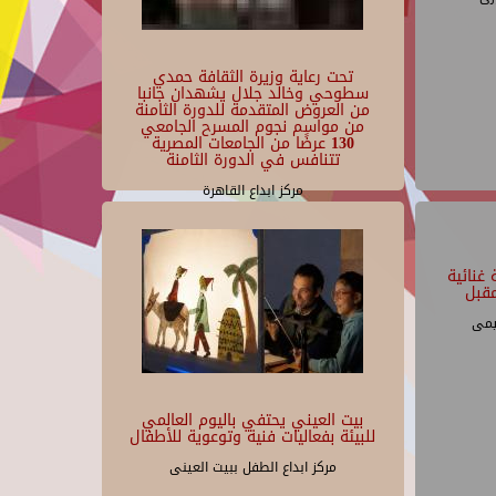
تحت رعاية وزيرة الثقافة حمدي
سطوحي وخالد جلال يشهدان جانبا
من العروض المتقدمة للدورة الثامنة
من مواسم نجوم المسرح الجامعي
130 عرضًا من الجامعات المصرية
تتنافس في الدورة الثامنة
مركز ابداع القاهرة
غنائية
قبل
يمى
بيت العيني يحتفي باليوم العالمي
للبيئة بفعاليات فنية وتوعوية للأطفال
مركز ابداع الطفل ببيت العينى