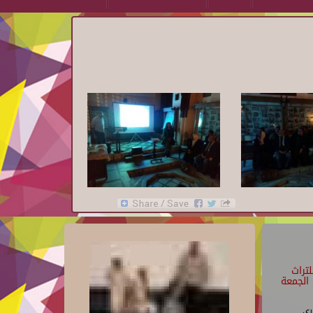
تراث
الجمعة
رى