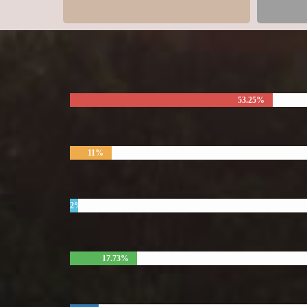
53.25%
11%
2%
17.73%