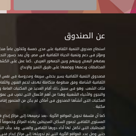
عن الصندوق
ومؤثر فى دعم وتنمية الحياة الثقافية فى مصر، وأن يمد جسور التحاو
بعضهم البعض وبينهم وبين الجمهور العريض ..كما عمل على الكش
المحافظات ودعمها ووضعها على طريق التميز والإبداع.
فصندوق التنمية الثقافية يسير بخطى سريعة ومدروسة فى نفس ال
الثقافية الشاملة وفق منظومة متكاملة تهدف لدعم الفنون والثقاف
فئات الشعب. وهو فى سبيل ذلك أقام العديد من المكتبات العامة وا
والنجوع والأحياء الشعبية وهذا من أهم الأعمال التى تضرب فى عمق 
مكتبة .
كما أن فلسفة تحويل المواقع الأثرية –بعد ترميمها–إلى مراكز إبداع 
المستوى الثقافى لجموع السكان المحيطين بهذه المراكز وخصوصاً أن
حتى وصل عدد المواقع الأثرية التى تم تحويلها إلى مراكز إبداع فنى تابعة للصند