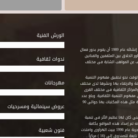
الورش الفنية
استطاع صندوق التنمية الثقافية على مدى خمسة وثلاثون عاماً منذ إنشائه عام 1989 أن يقوم بدور فعال
ر الخلاق بين المثقفين والفنانين
ندوات ثقافية
ف عن المواهب الشابة فى مختلف
وقت نحو تحقيق مفهوم التنمية
مهرجانات
ة والارتقاء بها ونشرها لدى مختلف
لمراكز الثقافية فى مختلف القرى
مفهوم التنمية الثقافية. وبلغ عدد
المكتبات التى أنشأها الصندوق فى أماكن لم يكن من المتصور إقامة مثل هذه المكتبات بها حوالى 90
عروض سينمائية ومسرحيات
فنى كان لها عظيم الأثر فى تنمية
ه تم إمداد هذه المواقع بكافة
فنون شعبية
المتطلبات التى تكفل لها أداء دورها الثقافى والفنى. وقد بدأت التجربة عام 1996 ببيت الهراوى وامتدت
وق إلى (16 ) مركزاً .. .