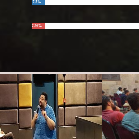
7.5%
7.56%