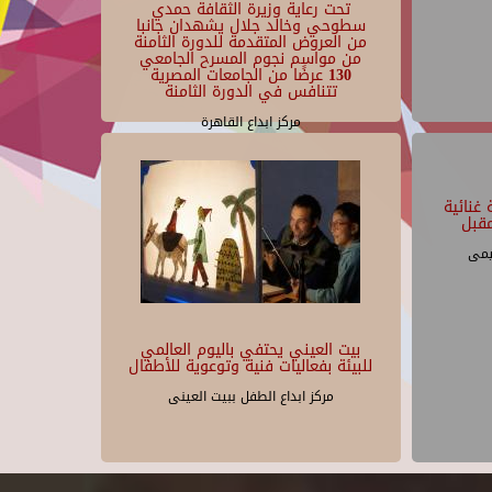
تحت رعاية وزيرة الثقافة حمدي
سطوحي وخالد جلال يشهدان جانبا
من العروض المتقدمة للدورة الثامنة
من مواسم نجوم المسرح الجامعي
130 عرضًا من الجامعات المصرية
تتنافس في الدورة الثامنة
مركز ابداع القاهرة
غنائية
قبل
يمى
بيت العيني يحتفي باليوم العالمي
للبيئة بفعاليات فنية وتوعوية للأطفال
مركز ابداع الطفل ببيت العينى