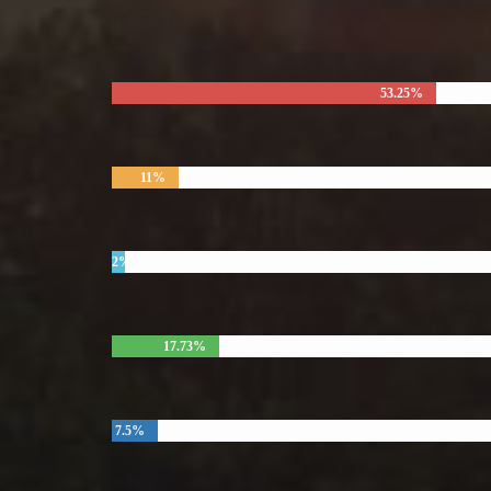
53.25%
11%
2%
17.73%
7.5%