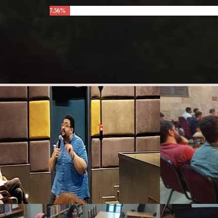
7.56%