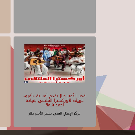
قصر الأمير طاز يقدم أمسية «أفرو-
عربية» لأوركسترا الملتقى بقيادة
أحمد شمة
مركز الإبداع الفنى بقصر الأمير طاز