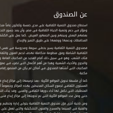
عن الصندوق
ومؤثر فى دعم وتنمية الحياة الثقافية فى مصر، وأن يمد جسور التحاو
بعضهم البعض وبينهم وبين الجمهور العريض ..كما عمل على الكش
المحافظات ودعمها ووضعها على طريق التميز والإبداع.
فصندوق التنمية الثقافية يسير بخطى سريعة ومدروسة فى نفس ال
الثقافية الشاملة وفق منظومة متكاملة تهدف لدعم الفنون والثقاف
فئات الشعب. وهو فى سبيل ذلك أقام العديد من المكتبات العامة وا
والنجوع والأحياء الشعبية وهذا من أهم الأعمال التى تضرب فى عمق 
مكتبة .
كما أن فلسفة تحويل المواقع الأثرية –بعد ترميمها–إلى مراكز إبداع 
المستوى الثقافى لجموع السكان المحيطين بهذه المراكز وخصوصاً أن
حتى وصل عدد المواقع الأثرية التى تم تحويلها إلى مراكز إبداع فنى تابعة للصند
ومن ناحية أخرى فإن صندوق التنمية الثقافية يتولى إدارة وتنظيم ود
والفنية فى السينما والمسرح والفنون التشكيلية والتى تعمل على 