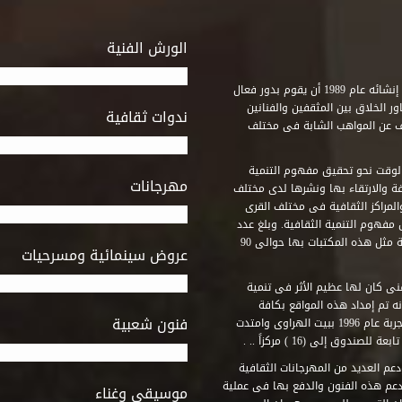
الورش الفنية
استطاع صندوق التنمية الثقافية على مدى خمسة وثلاثون عاماً منذ إنشائه عام 1989 أن يقوم بدور فعال
ر الخلاق بين المثقفين والفنانين
ندوات ثقافية
ف عن المواهب الشابة فى مختلف
وقت نحو تحقيق مفهوم التنمية
مهرجانات
ة والارتقاء بها ونشرها لدى مختلف
لمراكز الثقافية فى مختلف القرى
مفهوم التنمية الثقافية. وبلغ عدد
المكتبات التى أنشأها الصندوق فى أماكن لم يكن من المتصور إقامة مثل هذه المكتبات بها حوالى 90
عروض سينمائية ومسرحيات
فنى كان لها عظيم الأثر فى تنمية
ه تم إمداد هذه المواقع بكافة
فنون شعبية
المتطلبات التى تكفل لها أداء دورها الثقافى والفنى. وقد بدأت التجربة عام 1996 ببيت الهراوى وامتدت
وق إلى (16 ) مركزاً .. .
عم العديد من المهرجانات الثقافية
دعم هذه الفنون والدفع بها فى عملية
موسيقى وغناء