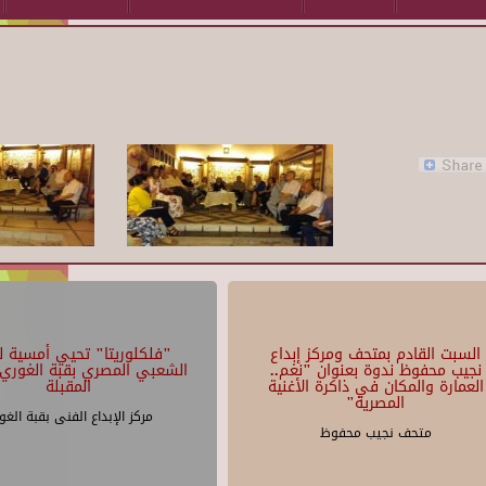
السبت القادم بمتحف ومركز إبداع
"فلكلوريتا" تحيي أمسية لل
نجيب محفوظ ندوة بعنوان "نغم..
الشعبي المصري بقبة الغوري 
العمارة والمكان في ذاكرة الأغنية
المقبلة
المصرية"
مركز الإبداع الفنى بقبة الغو
متحف نجيب محفوظ