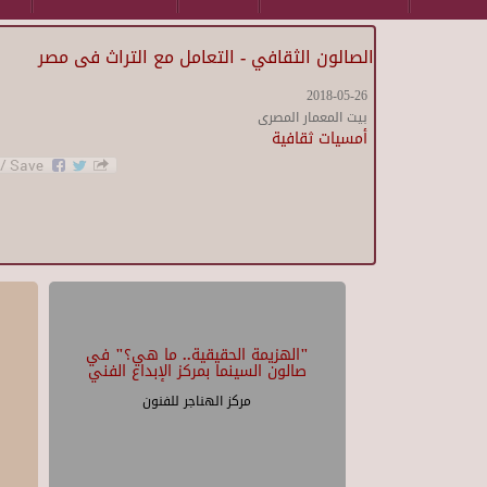
الصالون الثقافي - التعامل مع التراث فى مصر
2018-05-26
بيت المعمار المصرى
أمسيات ثقافية
"الهزيمة الحقيقية.. ما هي؟" في
صالون السينما بمركز الإبداع الفني
مركز الهناجر للفنون