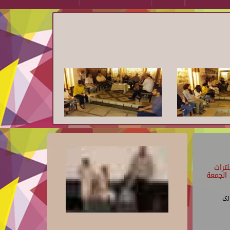
تراث
الجمعة
رى