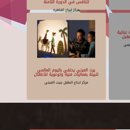
تتنافس في الدورة الثامنة
مركز ابداع القاهرة
غنائية
قبل
يمى
بيت العيني يحتفي باليوم العالمي
للبيئة بفعاليات فنية وتوعوية للأطفال
مركز ابداع الطفل ببيت العينى