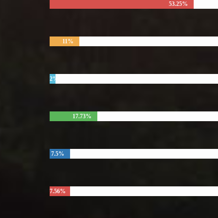
53.25%
11%
2%
17.73%
7.5%
7.56%