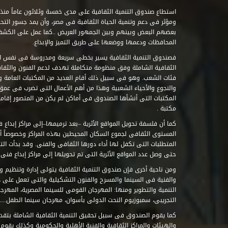
ومؤثر فى دعم وتنمية الحياة الثقافية فى مصر، وأن يمد جسور التحاو
بعضهم البعض وبينهم وبين الجمهور العريض ..كما عمل على الكش
المحافظات ودعمها ووضعها على طريق التميز والإبداع.
فصندوق التنمية الثقافية يسير بخطى سريعة ومدروسة فى نفس ال
الثقافية الشاملة وفق منظومة متكاملة تهدف لدعم الفنون والثقاف
فئات الشعب. وهو فى سبيل ذلك أقام العديد من المكتبات العامة وا
والنجوع والأحياء الشعبية وهذا من أهم الأعمال التى تضرب فى عمق 
مكتبة .
كما أن فلسفة تحويل المواقع الأثرية –بعد ترميمها–إلى مراكز إبداع 
المستوى الثقافى لجموع السكان المحيطين بهذه المراكز وخصوصاً أن
حتى وصل عدد المواقع الأثرية التى تم تحويلها إلى مراكز إبداع فنى تابعة للصند
ومن ناحية أخرى فإن صندوق التنمية الثقافية يتولى إدارة وتنظيم ود
والفنية فى السينما والمسرح والفنون التشكيلية والتى تعمل على 
التنمية والتطوير ومنها: المهرجان القومى للسينما المصرية، المهر
التجريبى، سمبوزيوم النحت الدولى بأسوان، مهرجان سينما الطفل.....
كما يقوم الصندوق فى سبيل تحقيق التنمية الثقافية الشاملة بتقدي
والهيئات والمراكز الثقافية والفنية الأهلية والحكومية وكذلك يقوم