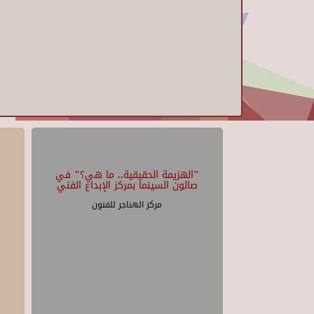
"الهزيمة الحقيقية.. ما هي؟" في
صالون السينما بمركز الإبداع الفني
مركز الهناجر للفنون