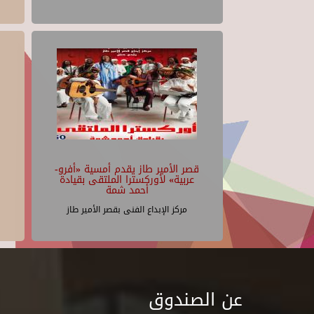
قصر الأمير طاز يقدم أمسية «أفرو-
عربية» لأوركسترا الملتقى بقيادة
أحمد شمة
مركز الإبداع الفنى بقصر الأمير طاز
عن الصندوق