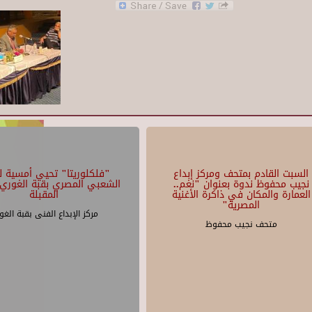
السبت القادم بمتحف ومركز إبداع
"فلكلوريتا" تحيي أمسية لل
نجيب محفوظ ندوة بعنوان "نغم..
الشعبي المصري بقبة الغوري 
العمارة والمكان في ذاكرة الأغنية
المقبلة
المصرية"
مركز الإبداع الفنى بقبة الغو
متحف نجيب محفوظ