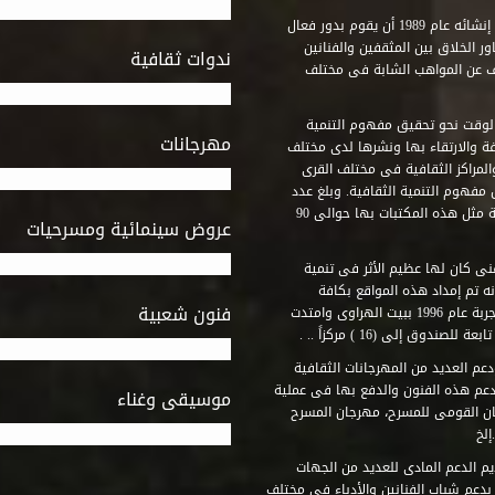
استطاع صندوق التنمية الثقافية على مدى خمسة وثلاثون عاماً منذ إنشائه عام 1989 أن يقوم بدور فعال
ر الخلاق بين المثقفين والفنانين
ندوات ثقافية
ف عن المواهب الشابة فى مختلف
وقت نحو تحقيق مفهوم التنمية
مهرجانات
ة والارتقاء بها ونشرها لدى مختلف
لمراكز الثقافية فى مختلف القرى
مفهوم التنمية الثقافية. وبلغ عدد
المكتبات التى أنشأها الصندوق فى أماكن لم يكن من المتصور إقامة مثل هذه المكتبات بها حوالى 90
عروض سينمائية ومسرحيات
فنى كان لها عظيم الأثر فى تنمية
ه تم إمداد هذه المواقع بكافة
فنون شعبية
المتطلبات التى تكفل لها أداء دورها الثقافى والفنى. وقد بدأت التجربة عام 1996 ببيت الهراوى وامتدت
وق إلى (16 ) مركزاً .. .
عم العديد من المهرجانات الثقافية
دعم هذه الفنون والدفع بها فى عملية
موسيقى وغناء
جان القومى للمسرح، مهرجان المسرح
إلخ
م الدعم المادى للعديد من الجهات
 بدعم شباب الفنانين والأدباء فى مختلف