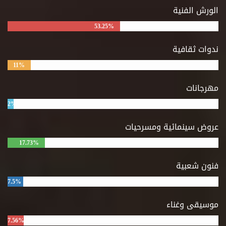
الورش الفنية
53.25%
ندوات ثقافية
11%
مهرجانات
2%
عروض سينمائية ومسرحيات
17.73%
فنون شعبية
7.5%
موسيقى وغناء
7.56%