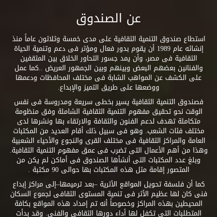
عن الصندوق
استطاع صندوق التنمية الثقافية على مدى خمسة وثلاثون عاماً منذ
إنشائه عام 1989 أن يقوم بدور فعال ومؤثر فى دعم وتنمية الحياة
الثقافية فى مصر، وأن يمد جسور التحاور الخلاق بين المثقفين
والفنانين بعضهم البعض وبينهم وبين الجمهور العريض ..كما عمل
على الكشف عن المواهب الشابة فى مختلف المحافظات ودعمها
ووضعها على طريق التميز والإبداع.
فصندوق التنمية الثقافية يسير بخطى سريعة ومدروسة فى نفس
الوقت نحو تحقيق مفهوم التنمية الثقافية الشاملة وفق منظومة
متكاملة تهدف لدعم الفنون والثقافة والارتقاء بها ونشرها لدى
مختلف فئات الشعب. وهو فى سبيل ذلك أقام العديد من المكتبات
العامة والمراكز الثقافية فى مختلف القرى والنجوع والأحياء الشعبية
وهذا من أهم الأعمال التى تضرب فى عمق مفهوم التنمية الثقافية.
وبلغ عدد المكتبات التى أنشأها الصندوق فى أماكن لم يكن من
المتصور إقامة مثل هذه المكتبات بها حوالى 90 مكتبة .
كما أن فلسفة تحويل المواقع الأثرية –بعد ترميمها–إلى مراكز إبداع
فنى كان لها عظيم الأثر فى تنمية المستوى الثقافى لجموع السكان
المحيطين بهذه المراكز وخصوصاً أنه تم إمداد هذه المواقع بكافة
المتطلبات التى تكفل لها أداء دورها الثقافى والفنى. وقد بدأت