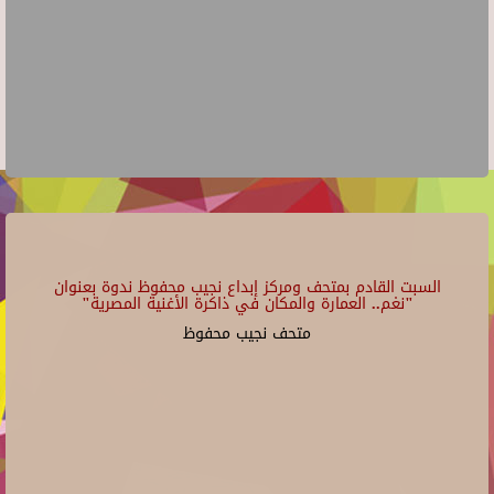
السبت القادم بمتحف ومركز إبداع نجيب محفوظ ندوة بعنوان
"نغم.. العمارة والمكان في ذاكرة الأغنية المصرية"
متحف نجيب محفوظ