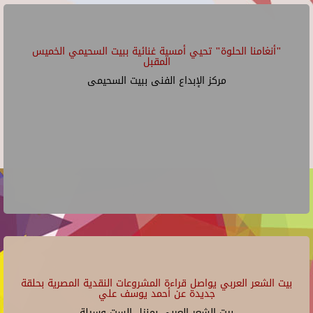
"أنغامنا الحلوة" تحيي أمسية غنائية ببيت السحيمي الخميس
المقبل
مركز الإبداع الفنى ببيت السحيمى
بيت الشعر العربي يواصل قراءة المشروعات النقدية المصرية بحلقة
جديدة عن أحمد يوسف علي
بيت الشعر العربي بمنزل الست وسيلة