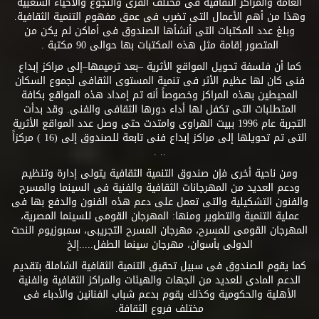
العامة والمراكز الثقافية فى مختلف القرى والنجوع والأحياء الشعبية
وهذا من أهم الأعمال التى تضرب فى عمق مفهوم التنمية الثقافية.
وبلغ عدد المكتبات التى أنشأها الصندوق فى أماكن لم يكن من
المتصور إقامة مثل هذه المكتبات بها حوالى 90 مكتبة .
كما أن فلسفة تحويل المواقع الأثرية –بعد ترميمها–إلى مراكز إبداع
فنى كان لها عظيم الأثر فى تنمية المستوى الثقافى لجموع السكان
المحيطين بهذه المراكز وخصوصاً أنه تم إمداد هذه المواقع بكافة
المتطلبات التى تكفل لها أداء دورها الثقافى والفنى. وقد بدأت
التجربة عام 1996 ببيت الهراوى وامتدت حتى وصل عدد المواقع الأثرية
التى تم تحويلها إلى مراكز إبداع فنى تابعة للصندوق إلى (16 ) مركزاً
.. .
ومن ناحية أخرى فإن صندوق التنمية الثقافية يتولى إدارة وتنظيم
ودعم العديد من المهرجانات الثقافية والفنية فى السينما والمسرح
والفنون التشكيلية والتى تعمل على دعم هذه الفنون والدفع بها فى
عملية التنمية والتطوير ومنها: المهرجان القومى للسينما المصرية،
المهرجان القومى للمسرح، مهرجان المسرح التجريبى، سمبوزيوم النحت
الدولى بأسوان، مهرجان سينما الطفل.....إلخ
كما يقوم الصندوق فى سبيل تحقيق التنمية الثقافية الشاملة بتقديم
الدعم المادى للعديد من الجهات والهيئات والمراكز الثقافية والفنية
الأهلية والحكومية وكذلك يقوم بدعم شباب الفنانين والأدباء فى
مختلف فروع الثقافة.