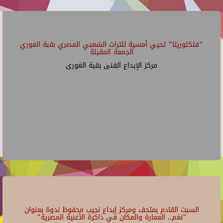
"فلكلوريتا" تحيي أمسية للتراث الشعبي المصري بقبة الغوري
الجمعة المقبلة
مركز الإبداع الفنى بقبة الغورى
السبت القادم بمتحف ومركز إبداع نجيب محفوظ ندوة بعنوان
"نغم.. العمارة والمكان في ذاكرة الأغنية المصرية"