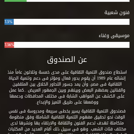
فنون شعبية
7.5%
موسيقى وغناء
7.56%
عن الصندوق
استطاع صندوق التنمية الثقافية على مدى خمسة وثلاثون عاماً منذ
إنشائه عام 1989 أن يقوم بدور فعال ومؤثر فى دعم وتنمية الحياة
الثقافية فى مصر، وأن يمد جسور التحاور الخلاق بين المثقفين
والفنانين بعضهم البعض وبينهم وبين الجمهور العريض ..كما عمل
على الكشف عن المواهب الشابة فى مختلف المحافظات ودعمها
ووضعها على طريق التميز والإبداع.
فصندوق التنمية الثقافية يسير بخطى سريعة ومدروسة فى نفس
الوقت نحو تحقيق مفهوم التنمية الثقافية الشاملة وفق منظومة
متكاملة تهدف لدعم الفنون والثقافة والارتقاء بها ونشرها لدى
مختلف فئات الشعب. وهو فى سبيل ذلك أقام العديد من المكتبات