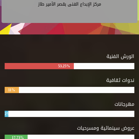
مركز الإبداع الفنى بقصر الأمير طاز
الورش الفنية
53.25%
ندوات ثقافية
11%
مهرجانات
2%
عروض سينمائية ومسرحيات
17.73%