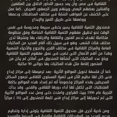
الثقافية فى مصر، وأن يمد جسور التحاور الخلاق بين المثقفين
والفنانين بعضهم البعض وبينهم وبين الجمهور العريض ..كما عمل
على الكشف عن المواهب الشابة فى مختلف المحافظات ودعمها
ووضعها على طريق التميز والإبداع.
فصندوق التنمية الثقافية يسير بخطى سريعة ومدروسة فى نفس
الوقت نحو تحقيق مفهوم التنمية الثقافية الشاملة وفق منظومة
متكاملة تهدف لدعم الفنون والثقافة والارتقاء بها ونشرها لدى
مختلف فئات الشعب. وهو فى سبيل ذلك أقام العديد من المكتبات
العامة والمراكز الثقافية فى مختلف القرى والنجوع والأحياء الشعبية
وهذا من أهم الأعمال التى تضرب فى عمق مفهوم التنمية الثقافية.
وبلغ عدد المكتبات التى أنشأها الصندوق فى أماكن لم يكن من
المتصور إقامة مثل هذه المكتبات بها حوالى 90 مكتبة .
كما أن فلسفة تحويل المواقع الأثرية –بعد ترميمها–إلى مراكز إبداع
فنى كان لها عظيم الأثر فى تنمية المستوى الثقافى لجموع السكان
المحيطين بهذه المراكز وخصوصاً أنه تم إمداد هذه المواقع بكافة
المتطلبات التى تكفل لها أداء دورها الثقافى والفنى. وقد بدأت
التجربة عام 1996 ببيت الهراوى وامتدت حتى وصل عدد المواقع الأثرية
التى تم تحويلها إلى مراكز إبداع فنى تابعة للصندوق إلى (16 ) مركزاً
.. .
ومن ناحية أخرى فإن صندوق التنمية الثقافية يتولى إدارة وتنظيم
ودعم العديد من المهرجانات الثقافية والفنية فى السينما والمسرح