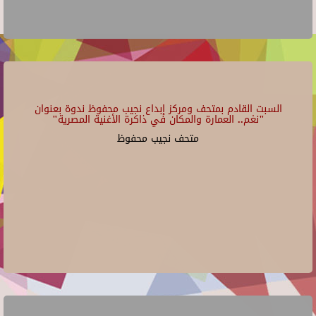
السبت القادم بمتحف ومركز إبداع نجيب محفوظ ندوة بعنوان
"نغم.. العمارة والمكان في ذاكرة الأغنية المصرية"
متحف نجيب محفوظ