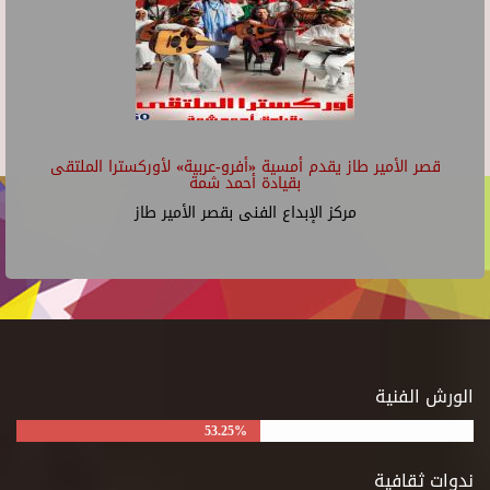
قصر الأمير طاز يقدم أمسية «أفرو-عربية» لأوركسترا الملتقى
بقيادة أحمد شمة
مركز الإبداع الفنى بقصر الأمير طاز
الورش الفنية
53.25%
ندوات ثقافية