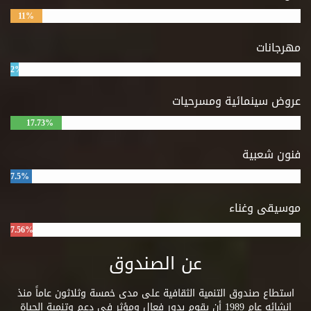
11%
مهرجانات
2%
عروض سينمائية ومسرحيات
17.73%
فنون شعبية
7.5%
موسيقى وغناء
7.56%
عن الصندوق
استطاع صندوق التنمية الثقافية على مدى خمسة وثلاثون عاماً منذ
إنشائه عام 1989 أن يقوم بدور فعال ومؤثر فى دعم وتنمية الحياة