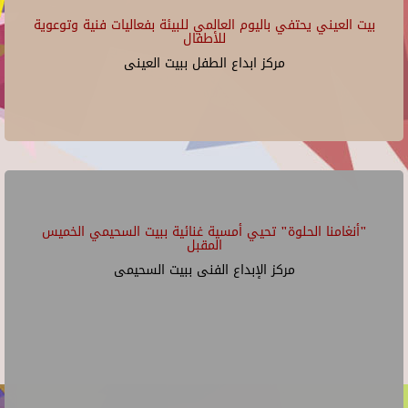
بيت العيني يحتفي باليوم العالمي للبيئة بفعاليات فنية وتوعوية
للأطفال
مركز ابداع الطفل ببيت العينى
"أنغامنا الحلوة" تحيي أمسية غنائية ببيت السحيمي الخميس
المقبل
مركز الإبداع الفنى ببيت السحيمى