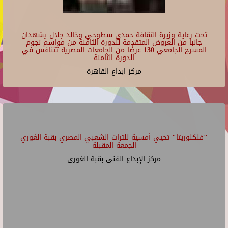
تحت رعاية وزيرة الثقافة حمدي سطوحي وخالد جلال يشهدان
جانبا من العروض المتقدمة للدورة الثامنة من مواسم نجوم
المسرح الجامعي 130 عرضًا من الجامعات المصرية تتنافس في
الدورة الثامنة
مركز ابداع القاهرة
"فلكلوريتا" تحيي أمسية للتراث الشعبي المصري بقبة الغوري
الجمعة المقبلة
مركز الإبداع الفنى بقبة الغورى