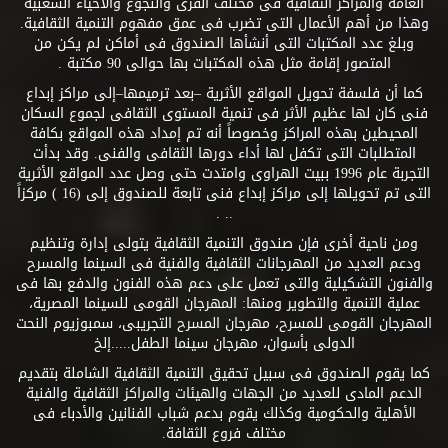
العامة والمراكز الثقافية فى مختلف القرى والنجوع والأحياء الشعبية
وهذا من أهم الأعمال التى تضرب فى عمق مفهوم التنمية الثقافية.
وبلغ عدد المكتبات التى أنشأها الصندوق فى أماكن لم يكن من
المتصور إقامة مثل هذه المكتبات بها حوالى 90 مكتبة .
كما أن فلسفة تحويل المواقع الأثرية –بعد ترميمها–إلى مراكز إبداع
فنى كان لها عظيم الأثر فى تنمية المستوى الثقافى لجموع السكان
المحيطين بهذه المراكز وخصوصاً أنه تم إمداد هذه المواقع بكافة
المتطلبات التى تكفل لها أداء دورها الثقافى والفنى. وقد بدأت
التجربة عام 1996 ببيت الهراوى وامتدت حتى وصل عدد المواقع الأثرية
التى تم تحويلها إلى مراكز إبداع فنى تابعة للصندوق إلى (16 ) مركزاً
.. .
ومن ناحية أخرى فإن صندوق التنمية الثقافية يتولى إدارة وتنظيم
ودعم العديد من المهرجانات الثقافية والفنية فى السينما والمسرح
والفنون التشكيلية والتى تعمل على دعم هذه الفنون والدفع بها فى
عملية التنمية والتطوير ومنها: المهرجان القومى للسينما المصرية،
المهرجان القومى للمسرح، مهرجان المسرح التجريبى، سمبوزيوم النحت
الدولى بأسوان، مهرجان سينما الطفل.....إلخ
كما يقوم الصندوق فى سبيل تحقيق التنمية الثقافية الشاملة بتقديم
الدعم المادى للعديد من الجهات والهيئات والمراكز الثقافية والفنية
الأهلية والحكومية وكذلك يقوم بدعم شباب الفنانين والأدباء فى
مختلف فروع الثقافة.