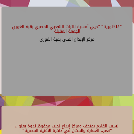
"فلكلوريتا" تحيي أمسية للتراث الشعبي المصري بقبة الغوري
الجمعة المقبلة
مركز الإبداع الفنى بقبة الغورى
السبت القادم بمتحف ومركز إبداع نجيب محفوظ ندوة بعنوان
"نغم.. العمارة والمكان في ذاكرة الأغنية المصرية"