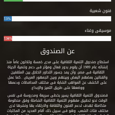
فنون شعبية
7.5%
موسيقى وغناء
7.56%
عن الصندوق
استطاع صندوق التنمية الثقافية على مدى خمسة وثلاثون عاماً منذ
إنشائه عام 1989 أن يقوم بدور فعال ومؤثر فى دعم وتنمية الحياة
الثقافية فى مصر، وأن يمد جسور التحاور الخلاق بين المثقفين
والفنانين بعضهم البعض وبينهم وبين الجمهور العريض ..كما عمل
على الكشف عن المواهب الشابة فى مختلف المحافظات ودعمها
ووضعها على طريق التميز والإبداع.
فصندوق التنمية الثقافية يسير بخطى سريعة ومدروسة فى نفس
الوقت نحو تحقيق مفهوم التنمية الثقافية الشاملة وفق منظومة
متكاملة تهدف لدعم الفنون والثقافة والارتقاء بها ونشرها لدى
مختلف فئات الشعب. وهو فى سبيل ذلك أقام العديد من المكتبات