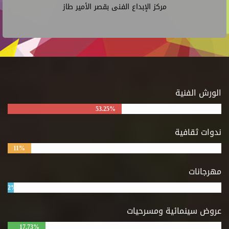
مركز الإبداع الفنى بقصر الأمير طاز
الورش الفنية
53.25%
ندوات ثقافية
11%
مهرجانات
2%
عروض سينمائية ومسرحيات
17.73%