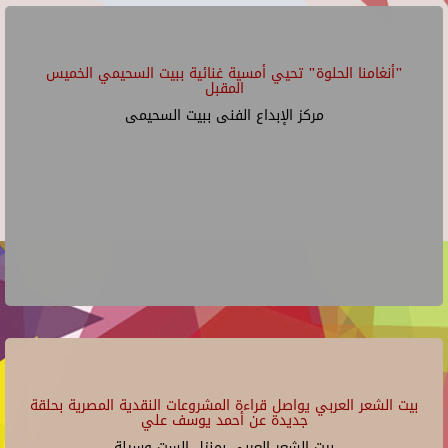
"أنغامنا الحلوة" تحيي أمسية غنائية ببيت السحيمي الخميس
المقبل
مركز الإبداع الفنى ببيت السحيمى
بيت الشعر العربي يواصل قراءة المشروعات النقدية المصرية بحلقة
جديدة عن أحمد يوسف علي
بيت الشعر العربي بمنزل الست وسيلة