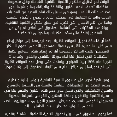
الوقت نحو تحقيق مفهوم التنمية الثقافية الشاملة وفق منظومة
متكاملة تهدف لدعم الفنون والثقافة والارتقاء بها ونشرها لدى
مختلف فئات الشعب. وهو فى سبيل ذلك أقام العديد من المكتبات
العامة والمراكز الثقافية فى مختلف القرى والنجوع والأحياء الشعبية
وهذا من أهم الأعمال التى تضرب فى عمق مفهوم التنمية الثقافية.
وبلغ عدد المكتبات التى أنشأها الصندوق فى أماكن لم يكن من
المتصور إقامة مثل هذه المكتبات بها حوالى 90 مكتبة .
كما أن فلسفة تحويل المواقع الأثرية –بعد ترميمها–إلى مراكز إبداع
فنى كان لها عظيم الأثر فى تنمية المستوى الثقافى لجموع السكان
المحيطين بهذه المراكز وخصوصاً أنه تم إمداد هذه المواقع بكافة
المتطلبات التى تكفل لها أداء دورها الثقافى والفنى. وقد بدأت
التجربة عام 1996 ببيت الهراوى وامتدت حتى وصل عدد المواقع الأثرية
التى تم تحويلها إلى مراكز إبداع فنى تابعة للصندوق إلى (16 ) مركزاً
.. .
ومن ناحية أخرى فإن صندوق التنمية الثقافية يتولى إدارة وتنظيم
ودعم العديد من المهرجانات الثقافية والفنية فى السينما والمسرح
والفنون التشكيلية والتى تعمل على دعم هذه الفنون والدفع بها فى
عملية التنمية والتطوير ومنها: المهرجان القومى للسينما المصرية،
المهرجان القومى للمسرح، مهرجان المسرح التجريبى، سمبوزيوم النحت
الدولى بأسوان، مهرجان سينما الطفل.....إلخ
كما يقوم الصندوق فى سبيل تحقيق التنمية الثقافية الشاملة بتقديم