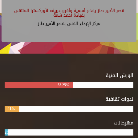
قصر الأمير طاز يقدم أمسية «أفرو-عربية» لأوركسترا الملتقى
بقيادة أحمد شمة
مركز الإبداع الفنى بقصر الأمير طاز
الورش الفنية
53.25%
ندوات ثقافية
11%
مهرجانات
2%