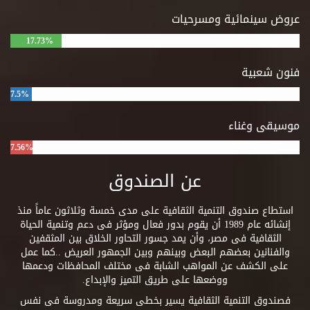
عروض سينمائية ومسرحيات
17.73%
فنون شعبية
7.5%
موسيقى وغناء
7.56%
عن الصندوق
استطاع صندوق التنمية الثقافية على مدى خمسة وثلاثون عاماً منذ
إنشائه عام 1989 أن يقوم بدور فعال ومؤثر فى دعم وتنمية الحياة
الثقافية فى مصر، وأن يمد جسور التحاور الخلاق بين المثقفين
والفنانين بعضهم البعض وبينهم وبين الجمهور العريض ..كما عمل
على الكشف عن المواهب الشابة فى مختلف المحافظات ودعمها
ووضعها على طريق التميز والإبداع.
فصندوق التنمية الثقافية يسير بخطى سريعة ومدروسة فى نفس