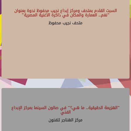
السبت القادم بمتحف ومركز إبداع نجيب محفوظ ندوة بعنوان
"نغم.. العمارة والمكان في ذاكرة الأغنية المصرية"
متحف نجيب محفوظ
"الهزيمة الحقيقية.. ما هي؟" في صالون السينما بمركز الإبداع
الفني
مركز الهناجر للفنون