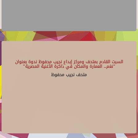
السبت القادم بمتحف ومركز إبداع نجيب محفوظ ندوة بعنوان
"نغم.. العمارة والمكان في ذاكرة الأغنية المصرية"
متحف نجيب محفوظ