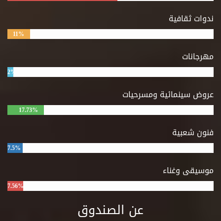
ندوات ثقافية
11%
مهرجانات
2%
عروض سينمائية ومسرحيات
17.73%
فنون شعبية
7.5%
موسيقى وغناء
7.56%
عن الصندوق