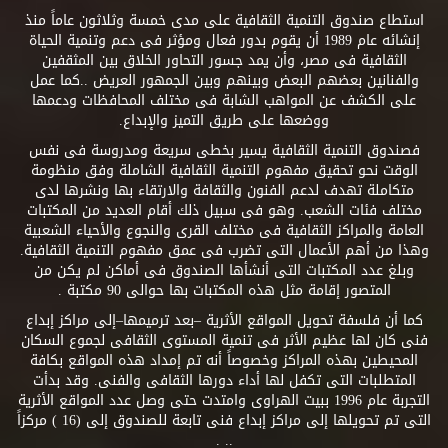
استطاع صندوق التنمية الثقافية على مدى خمسة وثلاثون عاماً منذ
إنشائه عام 1989 أن يقوم بدور فعال ومؤثر فى دعم وتنمية الحياة
الثقافية فى مصر، وأن يمد جسور التحاور الخلاق بين المثقفين
والفنانين بعضهم البعض وبينهم وبين الجمهور العريض ..كما عمل
على الكشف عن المواهب الشابة فى مختلف المحافظات ودعمها
ووضعها على طريق التميز والإبداع.
فصندوق التنمية الثقافية يسير بخطى سريعة ومدروسة فى نفس
الوقت نحو تحقيق مفهوم التنمية الثقافية الشاملة وفق منظومة
متكاملة تهدف لدعم الفنون والثقافة والارتقاء بها ونشرها لدى
مختلف فئات الشعب. وهو فى سبيل ذلك أقام العديد من المكتبات
العامة والمراكز الثقافية فى مختلف القرى والنجوع والأحياء الشعبية
وهذا من أهم الأعمال التى تضرب فى عمق مفهوم التنمية الثقافية.
وبلغ عدد المكتبات التى أنشأها الصندوق فى أماكن لم يكن من
المتصور إقامة مثل هذه المكتبات بها حوالى 90 مكتبة .
كما أن فلسفة تحويل المواقع الأثرية –بعد ترميمها–إلى مراكز إبداع
فنى كان لها عظيم الأثر فى تنمية المستوى الثقافى لجموع السكان
المحيطين بهذه المراكز وخصوصاً أنه تم إمداد هذه المواقع بكافة
المتطلبات التى تكفل لها أداء دورها الثقافى والفنى. وقد بدأت
التجربة عام 1996 ببيت الهراوى وامتدت حتى وصل عدد المواقع الأثرية
التى تم تحويلها إلى مراكز إبداع فنى تابعة للصندوق إلى (16 ) مركزاً
.. .