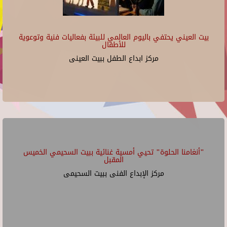
بيت العيني يحتفي باليوم العالمي للبيئة بفعاليات فنية وتوعوية
للأطفال
مركز ابداع الطفل ببيت العينى
"أنغامنا الحلوة" تحيي أمسية غنائية ببيت السحيمي الخميس
المقبل
مركز الإبداع الفنى ببيت السحيمى