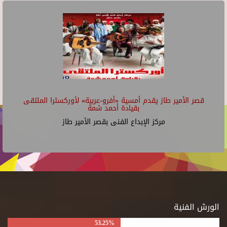
قصر الأمير طاز يقدم أمسية «أفرو-عربية» لأوركسترا الملتقى
بقيادة أحمد شمة
مركز الإبداع الفنى بقصر الأمير طاز
الورش الفنية
53.25%