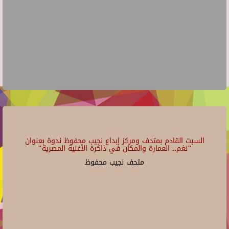
السبت القادم بمتحف ومركز إبداع نجيب محفوظ ندوة بعنوان
"نغم.. العمارة والمكان في ذاكرة الأغنية المصرية"
متحف نجيب محفوظ