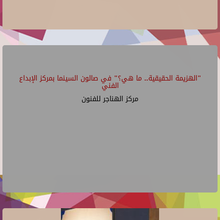
"الهزيمة الحقيقية.. ما هي؟" في صالون السينما بمركز الإبداع
الفني
مركز الهناجر للفنون