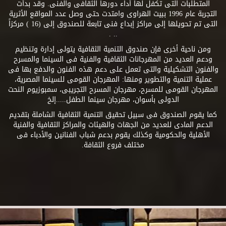
المتطلبات التى تكفل لها أداء دورها الثقافى والفنى. وقد بدأت
التجربة عام 1996 ببيت الهراوى وامتدت حتى وصل عدد المواقع الأثرية
التى تم تحويلها إلى مراكز إبداع فنى تابعة للصندوق إلى (16 ) مركزاً
.. .
ومن ناحية أخرى فإن صندوق التنمية الثقافية يتولى إدارة وتنظيم
ودعم العديد من المهرجانات الثقافية والفنية فى السينما والمسرح
والفنون التشكيلية والتى تعمل على دعم هذه الفنون والدفع بها فى
عملية التنمية والتطوير ومنها: المهرجان القومى للسينما المصرية،
المهرجان القومى للمسرح، مهرجان المسرح التجريبى، سمبوزيوم النحت
الدولى بأسوان، مهرجان سينما الطفل.....إلخ
كما يقوم الصندوق فى سبيل تحقيق التنمية الثقافية الشاملة بتقديم
الدعم المادى للعديد من الجهات والهيئات والمراكز الثقافية والفنية
الأهلية والحكومية وكذلك يقوم بدعم شباب الفنانين والأدباء فى
مختلف فروع الثقافة.