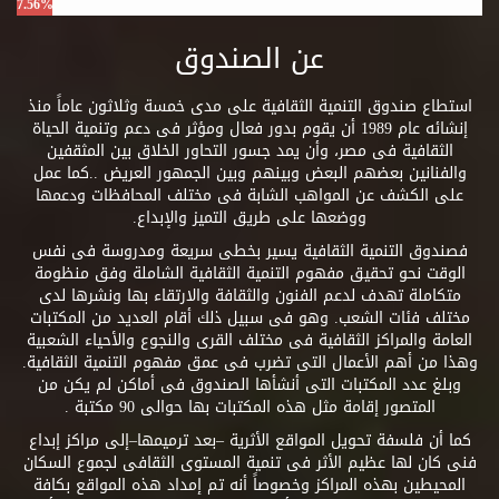
7.56%
عن الصندوق
استطاع صندوق التنمية الثقافية على مدى خمسة وثلاثون عاماً منذ
إنشائه عام 1989 أن يقوم بدور فعال ومؤثر فى دعم وتنمية الحياة
الثقافية فى مصر، وأن يمد جسور التحاور الخلاق بين المثقفين
والفنانين بعضهم البعض وبينهم وبين الجمهور العريض ..كما عمل
على الكشف عن المواهب الشابة فى مختلف المحافظات ودعمها
ووضعها على طريق التميز والإبداع.
فصندوق التنمية الثقافية يسير بخطى سريعة ومدروسة فى نفس
الوقت نحو تحقيق مفهوم التنمية الثقافية الشاملة وفق منظومة
متكاملة تهدف لدعم الفنون والثقافة والارتقاء بها ونشرها لدى
مختلف فئات الشعب. وهو فى سبيل ذلك أقام العديد من المكتبات
العامة والمراكز الثقافية فى مختلف القرى والنجوع والأحياء الشعبية
وهذا من أهم الأعمال التى تضرب فى عمق مفهوم التنمية الثقافية.
وبلغ عدد المكتبات التى أنشأها الصندوق فى أماكن لم يكن من
المتصور إقامة مثل هذه المكتبات بها حوالى 90 مكتبة .
كما أن فلسفة تحويل المواقع الأثرية –بعد ترميمها–إلى مراكز إبداع
فنى كان لها عظيم الأثر فى تنمية المستوى الثقافى لجموع السكان
المحيطين بهذه المراكز وخصوصاً أنه تم إمداد هذه المواقع بكافة