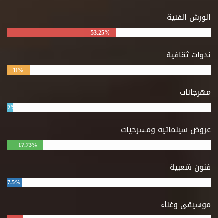
الورش الفنية
53.25%
ندوات ثقافية
11%
مهرجانات
2%
عروض سينمائية ومسرحيات
17.73%
فنون شعبية
7.5%
موسيقى وغناء