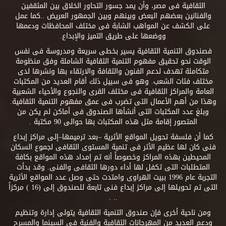
الثقافية فى مصر، وأن يمد جسور التحاور الخلاق بين المثقفين
والفنانين بعضهم البعض وبينهم وبين الجمهور العريض ..كما عمل
على الكشف عن المواهب الشابة فى مختلف المحافظات ودعمها
ووضعها على طريق التميز والإبداع.
فصندوق التنمية الثقافية يسير بخطى سريعة ومدروسة فى نفس
الوقت نحو تحقيق مفهوم التنمية الثقافية الشاملة وفق منظومة
متكاملة تهدف لدعم الفنون والثقافة والارتقاء بها ونشرها لدى
مختلف فئات الشعب. وهو فى سبيل ذلك أقام العديد من المكتبات
العامة والمراكز الثقافية فى مختلف القرى والنجوع والأحياء الشعبية
وهذا من أهم الأعمال التى تضرب فى عمق مفهوم التنمية الثقافية.
وبلغ عدد المكتبات التى أنشأها الصندوق فى أماكن لم يكن من
المتصور إقامة مثل هذه المكتبات بها حوالى 90 مكتبة .
كما أن فلسفة تحويل المواقع الأثرية –بعد ترميمها–إلى مراكز إبداع
فنى كان لها عظيم الأثر فى تنمية المستوى الثقافى لجموع السكان
المحيطين بهذه المراكز وخصوصاً أنه تم إمداد هذه المواقع بكافة
المتطلبات التى تكفل لها أداء دورها الثقافى والفنى. وقد بدأت
التجربة عام 1996 ببيت الهراوى وامتدت حتى وصل عدد المواقع الأثرية
التى تم تحويلها إلى مراكز إبداع فنى تابعة للصندوق إلى (16 ) مركزاً
.. .
ومن ناحية أخرى فإن صندوق التنمية الثقافية يتولى إدارة وتنظيم
ودعم العديد من المهرجانات الثقافية والفنية فى السينما والمسرح