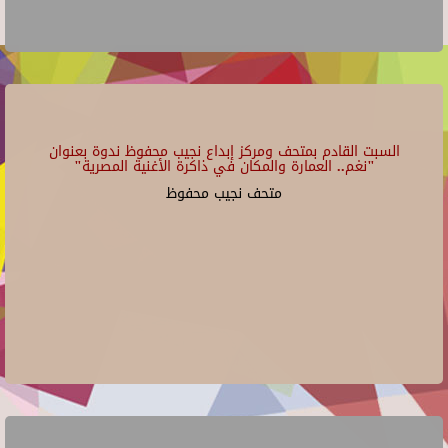
السبت القادم بمتحف ومركز إبداع نجيب محفوظ ندوة بعنوان
"نغم.. العمارة والمكان في ذاكرة الأغنية المصرية"
متحف نجيب محفوظ