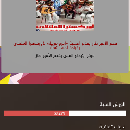
قصر الأمير طاز يقدم أمسية «أفرو-عربية» لأوركسترا الملتقى
بقيادة أحمد شمة
مركز الإبداع الفنى بقصر الأمير طاز
الورش الفنية
53.25%
ندوات ثقافية