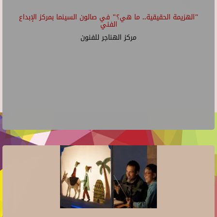
"الهزيمة الحقيقية.. ما هي؟" في صالون السينما بمركز الإبداع
الفني
مركز الهناجر للفنون