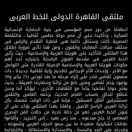
ملتقى القاهرة الدولى للخط العربى
انطلاقا من دور مصر المؤسس فى بنية الحضارة الإنسـانية
المبكرة ، وتأكيدا عـلى أن مصر دولة عظمى ثقافيا ، فالثقافة
المصرية كانت وستظل دائما هى قاطرة التقدم والرقى فى
مختلف مجالات المعارف والفنون ، ومن هنا تأتى ضرورة إطلاق
هذا الملتقى للتأكيد على هويتنا العربية والإسلامية ، حيث يأتى
الخط العربى فى مقدمة الفنون الراسخة باعتباره أحد أهم
مكونات هويتنا العربية والإسلامية الإصيلة القادرة على التواصل
مع الآخر ، وإحداث الأثر الإيجابي لتقديم رؤية ثقافية جديدة ، ذات
مضمون ثقافى قادر على إثراء مرحلة ما بعد ثورتى (25 يناير و30
يونيو) بزخم ثقافى وفنى نابع من تراثنا وحضارتنا العريقة ، بحيث
يفتح حوارا تفاعليا بناءاً مع الثقافات الأخرى ، ليؤكد أننا ونحن
نتطلع للحاق باسباب العصر الحديث بزخمه العلمى والتقنى
مستشرفين آفاق المسقبل ، فإننا فى ذات الوقت نتمسك بكل
تراثنا العربى الراسخ الأصيل . ولعلنا بهذا الملتقى نؤكد على أن
فنون الخط العربى تعبر عن حالة نادرة من حالات الفن البصرى
المعاصر، إذ جنح مبدعوه ــ منذ زمن بعيد ــ إلى التجريد ، وأقاموا
علاقات تشكيلية متفردة ما بين سمو الحرف العربى وشموخه ،
وقدرته على المد والبسط ، والاستدارة والاستطالة ، والتضاغط