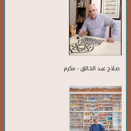
صـلاح عبـد الخـالق - مكرم