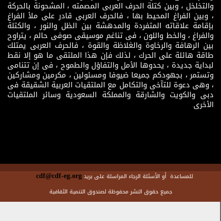
والتخلخل ، وبين كتلة الحرف العربى المصمته ، المشحونة بالحركة
، وبين الفراغ المحيط بها ، فالحرف العربى قادر على ملأ الفراغ
بإقامة علاقاته المتفردة والمدهشة بين الظل والنور ، والكتلة
والفراغ ، والخط واللون ، فى تناغم موسيقى صوفى حالم ، يتراوح
بين الرهافة والرخاوة والغلاظة والقوة ، فالحرف العربى يمتلك
طاقة هائلة على الحرك ، لذلك فإن هذا الملتقى ما هو إلا نقط
لبداية جديدة ، يحدوها الأمل والتفاؤل والطموح ، فى إن تتنامى
وتستمر ، بجهودكم جميعا ضيوفا ومسئولين ، مكرمين ومشاركين
، وهى دعوة للتآخى والتكامل مع الملتقيات العربية الشقيقة فى
دبى والكويت والشارقة والمملكة السعودية وسائر الملتقيات
الأخرى
cdf@cdf-eg.org
للمساعدة أو الأسئلة الرجاء المراسلة على بريد
جميع حقوق النشر محفوظة لصندوق التنمية الثقافية