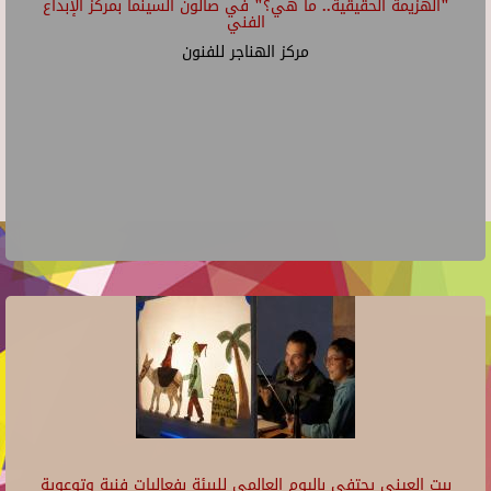
"الهزيمة الحقيقية.. ما هي؟" في صالون السينما بمركز الإبداع
الفني
مركز الهناجر للفنون
بيت العيني يحتفي باليوم العالمي للبيئة بفعاليات فنية وتوعوية