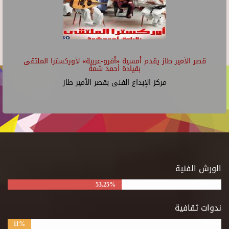
قصر الأمير طاز يقدم أمسية «أفرو-عربية» لأوركسترا الملتقى
بقيادة أحمد شمة
مركز الإبداع الفنى بقصر الأمير طاز
الورش الفنية
53.25%
ندوات ثقافية
11%