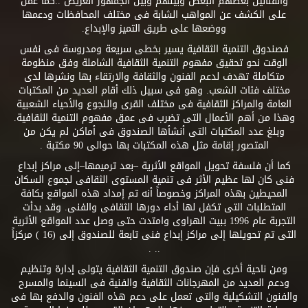
والفنانين بعضهم البعض وبينهم وبين الجمهور العريض ..كما عمل
على الكشف عن المواهب الشابة فى مختلف المحافظات ودعمها
ووضعها على طريق التميز والإبداع.
فصندوق التنمية الثقافية يسير بخطى سريعة ومدروسة فى نفس
الوقت نحو تحقيق مفهوم التنمية الثقافية الشاملة وفق منظومة
متكاملة تهدف لدعم الفنون والثقافة والارتقاء بها ونشرها لدى
مختلف فئات الشعب. وهو فى سبيل ذلك أقام العديد من المكتبات
العامة والمراكز الثقافية فى مختلف القرى والنجوع والأحياء الشعبية
وهذا من أهم الأعمال التى تضرب فى عمق مفهوم التنمية الثقافية.
وبلغ عدد المكتبات التى أنشأها الصندوق فى أماكن لم يكن من
المتصور إقامة مثل هذه المكتبات بها حوالى 90 مكتبة .
كما أن فلسفة تحويل المواقع الأثرية –بعد ترميمها–إلى مراكز إبداع
فنى كان لها عظيم الأثر فى تنمية المستوى الثقافى لجموع السكان
المحيطين بهذه المراكز وخصوصاً أنه تم إمداد هذه المواقع بكافة
المتطلبات التى تكفل لها أداء دورها الثقافى والفنى. وقد بدأت
التجربة عام 1996 ببيت الهراوى وامتدت حتى وصل عدد المواقع الأثرية
التى تم تحويلها إلى مراكز إبداع فنى تابعة للصندوق إلى (16 ) مركزاً
.. .
ومن ناحية أخرى فإن صندوق التنمية الثقافية يتولى إدارة وتنظيم
ودعم العديد من المهرجانات الثقافية والفنية فى السينما والمسرح
والفنون التشكيلية والتى تعمل على دعم هذه الفنون والدفع بها فى