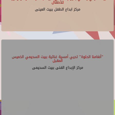
للأطفال
مركز ابداع الطفل ببيت العينى
"أنغامنا الحلوة" تحيي أمسية غنائية ببيت السحيمي الخميس
المقبل
مركز الإبداع الفنى ببيت السحيمى