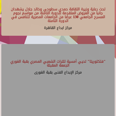
تحت رعاية وزيرة الثقافة حمدي سطوحي وخالد جلال يشهدان
جانبا من العروض المتقدمة للدورة الثامنة من مواسم نجوم
المسرح الجامعي 130 عرضًا من الجامعات المصرية تتنافس في
الدورة الثامنة
مركز ابداع القاهرة
"فلكلوريتا" تحيي أمسية للتراث الشعبي المصري بقبة الغوري
الجمعة المقبلة
مركز الإبداع الفنى بقبة الغورى