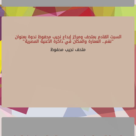
السبت القادم بمتحف ومركز إبداع نجيب محفوظ ندوة بعنوان
"نغم.. العمارة والمكان في ذاكرة الأغنية المصرية"
متحف نجيب محفوظ