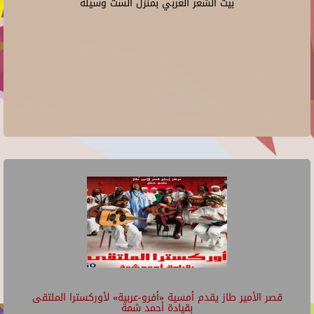
بيت الشعر العربي بمنزل الست وسيلة
قصر الأمير طاز يقدم أمسية «أفرو-عربية» لأوركسترا الملتقى
بقيادة أحمد شمة