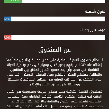
17.73%
فنون شعبية
7.5%
موسيقى وغناء
7.56%
عن الصندوق
استطاع صندوق التنمية الثقافية على مدى خمسة وثلاثون عاماً منذ
إنشائه عام 1989 أن يقوم بدور فعال ومؤثر فى دعم وتنمية الحياة
الثقافية فى مصر، وأن يمد جسور التحاور الخلاق بين المثقفين
والفنانين بعضهم البعض وبينهم وبين الجمهور العريض ..كما عمل
على الكشف عن المواهب الشابة فى مختلف المحافظات ودعمها
ووضعها على طريق التميز والإبداع.
فصندوق التنمية الثقافية يسير بخطى سريعة ومدروسة فى نفس
الوقت نحو تحقيق مفهوم التنمية الثقافية الشاملة وفق منظومة
متكاملة تهدف لدعم الفنون والثقافة والارتقاء بها ونشرها لدى
مختلف فئات الشعب. وهو فى سبيل ذلك أقام العديد من المكتبات