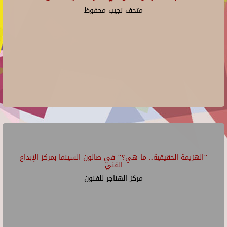
متحف نجيب محفوظ
"الهزيمة الحقيقية.. ما هي؟" في صالون السينما بمركز الإبداع
الفني
مركز الهناجر للفنون