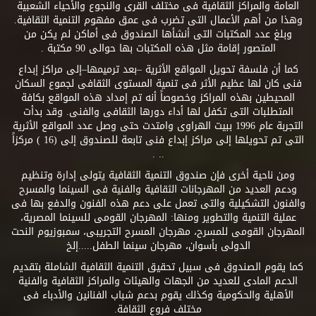
العامة والمراكز الثقافية فى مختلف القرى والنجوع والأحياء الشعبية
وهذا من أهم الأعمال التى تضرب فى عمق مفهوم التنمية الثقافية.
وبلغ عدد المكتبات التى أنشأها الصندوق فى أماكن لم يكن من
المتصور إقامة مثل هذه المكتبات بها حوالى 90 مكتبة .
كما أن فلسفة تحويل المواقع الأثرية –بعد ترميمها–إلى مراكز إبداع
فنى كان لها عظيم الأثر فى تنمية المستوى الثقافى لجموع السكان
المحيطين بهذه المراكز وخصوصاً أنه تم إمداد هذه المواقع بكافة
المتطلبات التى تكفل لها أداء دورها الثقافى والفنى. وقد بدأت
التجربة عام 1996 ببيت الهراوى وامتدت حتى وصل عدد المواقع الأثرية
التى تم تحويلها إلى مراكز إبداع فنى تابعة للصندوق إلى (16 ) مركزاً
.. .
ومن ناحية أخرى فإن صندوق التنمية الثقافية يتولى إدارة وتنظيم
ودعم العديد من المهرجانات الثقافية والفنية فى السينما والمسرح
والفنون التشكيلية والتى تعمل على دعم هذه الفنون والدفع بها فى
عملية التنمية والتطوير ومنها: المهرجان القومى للسينما المصرية،
المهرجان القومى للمسرح، مهرجان المسرح التجريبى، سمبوزيوم النحت
الدولى بأسوان، مهرجان سينما الطفل.....إلخ
كما يقوم الصندوق فى سبيل تحقيق التنمية الثقافية الشاملة بتقديم
الدعم المادى للعديد من الجهات والهيئات والمراكز الثقافية والفنية
الأهلية والحكومية وكذلك يقوم بدعم شباب الفنانين والأدباء فى
مختلف فروع الثقافة.