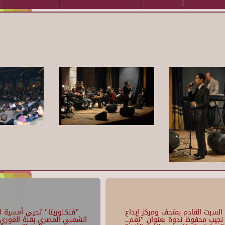
السبت القادم بمتحف ومركز إبداع
"فلكلوريتا" تحيي أمسية لل
نجيب محفوظ ندوة بعنوان "نغم..
الشعبي المصري بقبة الغوري 