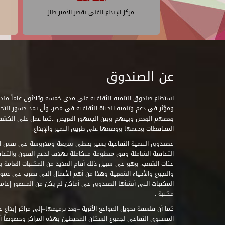
مركز الإبداع الفنى بقصر الأمير طاز
عن الصندوق
ومؤثر فى دعم وتنمية الحياة الثقافية فى مصر، وأن يمد جسور التحاو
بعضهم البعض وبينهم وبين الجمهور العريض ..كما عمل على الكش
المحافظات ودعمها ووضعها على طريق التميز والإبداع.
فصندوق التنمية الثقافية يسير بخطى سريعة ومدروسة فى نفس ال
الثقافية الشاملة وفق منظومة متكاملة تهدف لدعم الفنون والثقاف
فئات الشعب. وهو فى سبيل ذلك أقام العديد من المكتبات العامة وا
والنجوع والأحياء الشعبية وهذا من أهم الأعمال التى تضرب فى عمق 
مكتبة .
كما أن فلسفة تحويل المواقع الأثرية –بعد ترميمها–إلى مراكز إبداع 
المستوى الثقافى لجموع السكان المحيطين بهذه المراكز وخصوصاً أن