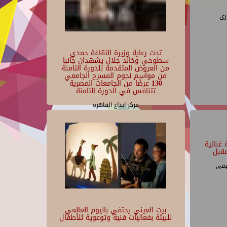
رى
تحت رعاية وزيرة الثقافة حمدي
سطوحي وخالد جلال يشهدان جانبا
من العروض المتقدمة للدورة الثامنة
من مواسم نجوم المسرح الجامعي
130 عرضًا من الجامعات المصرية
تتنافس في الدورة الثامنة
مركز ابداع القاهرة
غنائية
قبل
يمى
بيت العيني يحتفي باليوم العالمي
للبيئة بفعاليات فنية وتوعوية للأطفال