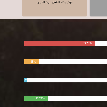
مركز ابداع الطفل ببيت العينى
53.25%
11%
2%
17.73%