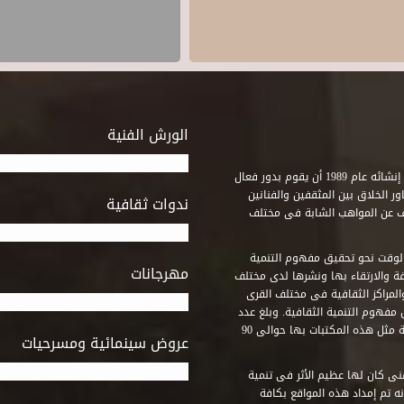
الورش الفنية
استطاع صندوق التنمية الثقافية على مدى خمسة وثلاثون عاماً منذ إنشائه عام 1989 أن يقوم بدور فعال
ر الخلاق بين المثقفين والفنانين
ندوات ثقافية
ف عن المواهب الشابة فى مختلف
وقت نحو تحقيق مفهوم التنمية
مهرجانات
ة والارتقاء بها ونشرها لدى مختلف
لمراكز الثقافية فى مختلف القرى
مفهوم التنمية الثقافية. وبلغ عدد
المكتبات التى أنشأها الصندوق فى أماكن لم يكن من المتصور إقامة مثل هذه المكتبات بها حوالى 90
عروض سينمائية ومسرحيات
فنى كان لها عظيم الأثر فى تنمية
ه تم إمداد هذه المواقع بكافة