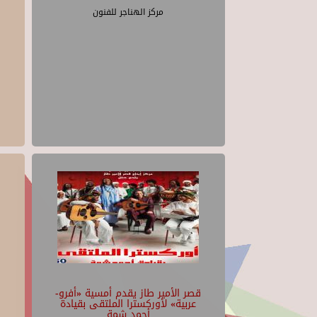
مركز الهناجر للفنون
قصر الأمير طاز يقدم أمسية «أفرو-
عربية» لأوركسترا الملتقى بقيادة
أحمد شمة