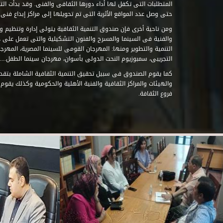
حتى وصل عدد المواقع الأثرية التى تم تحويلها إلى مراكز إبداع فنى تابعة للصند
ومن ناحية أخرى فإن صندوق التنمية الثقافية يتولى إدارة وتنظيم ود
والفنية فى السينما والمسرح والفنون التشكيلية والتى تعمل على 
التنمية والتطوير ومنها: المهرجان القومى للسينما المصرية، المهر
التجريبى، سمبوزيوم النحت الدولى بأسوان، مهرجان سينما الطفل.....
كما يقوم الصندوق فى سبيل تحقيق التنمية الثقافية الشاملة بتقدي
والهيئات والمراكز الثقافية والفنية الأهلية والحكومية وكذلك يقوم
فروع الثقافة.