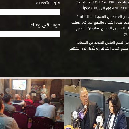
فنون شعبية
المتطلبات التى تكفل لها أداء دورها الثقافى والفنى. وقد بدأت التجربة عام 1996 ببيت الهراوى وامتدت
وق إلى (16 ) مركزاً .. .
عم العديد من المهرجانات الثقافية
دعم هذه الفنون والدفع بها فى عملية
موسيقى وغناء
جان القومى للمسرح، مهرجان المسرح
إلخ
م الدعم المادى للعديد من الجهات
 بدعم شباب الفنانين والأدباء فى مختلف