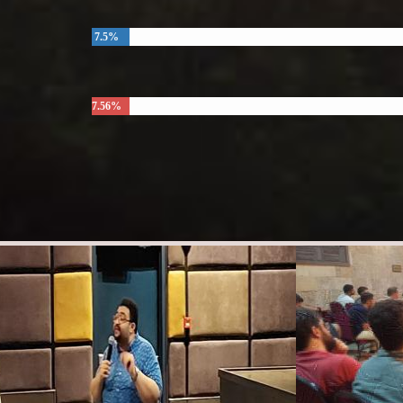
7.5%
7.56%