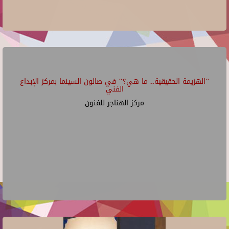
"الهزيمة الحقيقية.. ما هي؟" في صالون السينما بمركز الإبداع
الفني
مركز الهناجر للفنون