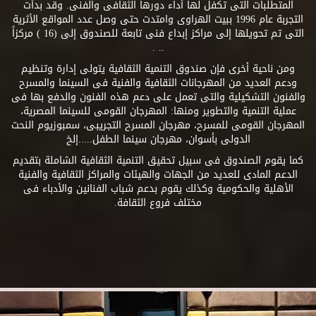
المتطلبات التى تكفل لها أداء دورها الثقافى والفنى. وقد بدأت
التجربة عام 1996 ببيت الهراوى وامتدت حتى وصل عدد المواقع الأثرية
التى تم تحويلها إلى مراكز إبداع فنى تابعة للصندوق إلى (16 ) مركزاً
.. .
ومن ناحية أخرى فإن صندوق التنمية الثقافية يتولى إدارة وتنظيم
ودعم العديد من المهرجانات الثقافية والفنية فى السينما والمسرح
والفنون التشكيلية والتى تعمل على دعم هذه الفنون والدفع بها فى
عملية التنمية والتطوير ومنها: المهرجان القومى للسينما المصرية،
المهرجان القومى للمسرح، مهرجان المسرح التجريبى، سمبوزيوم النحت
الدولى بأسوان، مهرجان سينما الطفل.....إلخ
كما يقوم الصندوق فى سبيل تحقيق التنمية الثقافية الشاملة بتقديم
الدعم المادى للعديد من الجهات والهيئات والمراكز الثقافية والفنية
الأهلية والحكومية وكذلك يقوم بدعم شباب الفنانين والأدباء فى
مختلف فروع الثقافة.