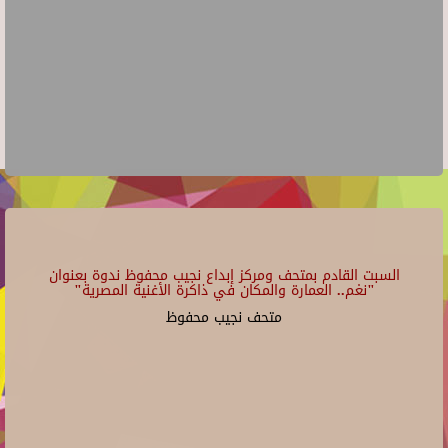
السبت القادم بمتحف ومركز إبداع نجيب محفوظ ندوة بعنوان
"نغم.. العمارة والمكان في ذاكرة الأغنية المصرية"
متحف نجيب محفوظ