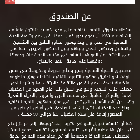
7.56%
عن الصندوق
استطاع صندوق التنمية الثقافية على مدى خمسة وثلاثون عاماً منذ
إنشائه عام 1989 أن يقوم بدور فعال ومؤثر فى دعم وتنمية الحياة
الثقافية فى مصر، وأن يمد جسور التحاور الخلاق بين المثقفين
والفنانين بعضهم البعض وبينهم وبين الجمهور العريض ..كما عمل
على الكشف عن المواهب الشابة فى مختلف المحافظات ودعمها
ووضعها على طريق التميز والإبداع.
فصندوق التنمية الثقافية يسير بخطى سريعة ومدروسة فى نفس
الوقت نحو تحقيق مفهوم التنمية الثقافية الشاملة وفق منظومة
متكاملة تهدف لدعم الفنون والثقافة والارتقاء بها ونشرها لدى
مختلف فئات الشعب. وهو فى سبيل ذلك أقام العديد من المكتبات
العامة والمراكز الثقافية فى مختلف القرى والنجوع والأحياء الشعبية
وهذا من أهم الأعمال التى تضرب فى عمق مفهوم التنمية الثقافية.
وبلغ عدد المكتبات التى أنشأها الصندوق فى أماكن لم يكن من
المتصور إقامة مثل هذه المكتبات بها حوالى 90 مكتبة .
كما أن فلسفة تحويل المواقع الأثرية –بعد ترميمها–إلى مراكز إبداع
فنى كان لها عظيم الأثر فى تنمية المستوى الثقافى لجموع السكان
المحيطين بهذه المراكز وخصوصاً أنه تم إمداد هذه المواقع بكافة