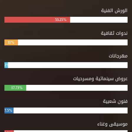
الورش الفنية
53.25%
ندوات ثقافية
11%
مهرجانات
2%
عروض سينمائية ومسرحيات
17.73%
فنون شعبية
7.5%
موسيقى وغناء