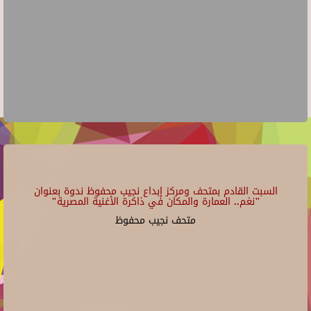
السبت القادم بمتحف ومركز إبداع نجيب محفوظ ندوة بعنوان
"نغم.. العمارة والمكان في ذاكرة الأغنية المصرية"
متحف نجيب محفوظ