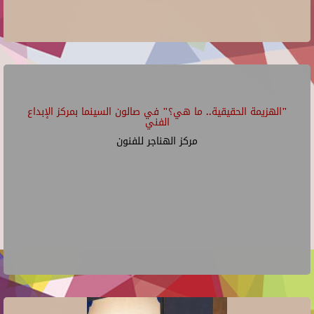
"الهزيمة الحقيقية.. ما هي؟" في صالون السينما بمركز الإبداع
الفني
مركز الهناجر للفنون