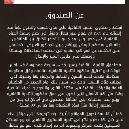
7.56%
عن الصندوق
استطاع صندوق التنمية الثقافية على مدى خمسة وثلاثون عاماً منذ
إنشائه عام 1989 أن يقوم بدور فعال ومؤثر فى دعم وتنمية الحياة
الثقافية فى مصر، وأن يمد جسور التحاور الخلاق بين المثقفين
والفنانين بعضهم البعض وبينهم وبين الجمهور العريض ..كما عمل
على الكشف عن المواهب الشابة فى مختلف المحافظات ودعمها
ووضعها على طريق التميز والإبداع.
فصندوق التنمية الثقافية يسير بخطى سريعة ومدروسة فى نفس
الوقت نحو تحقيق مفهوم التنمية الثقافية الشاملة وفق منظومة
متكاملة تهدف لدعم الفنون والثقافة والارتقاء بها ونشرها لدى
مختلف فئات الشعب. وهو فى سبيل ذلك أقام العديد من المكتبات
العامة والمراكز الثقافية فى مختلف القرى والنجوع والأحياء الشعبية
وهذا من أهم الأعمال التى تضرب فى عمق مفهوم التنمية الثقافية.
وبلغ عدد المكتبات التى أنشأها الصندوق فى أماكن لم يكن من
المتصور إقامة مثل هذه المكتبات بها حوالى 90 مكتبة .
كما أن فلسفة تحويل المواقع الأثرية –بعد ترميمها–إلى مراكز إبداع
فنى كان لها عظيم الأثر فى تنمية المستوى الثقافى لجموع السكان
المحيطين بهذه المراكز وخصوصاً أنه تم إمداد هذه المواقع بكافة