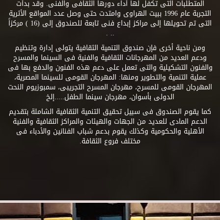
المتطلبات التى تكفل لها أداء دورها الثقافى والفنى. وقد بدأت
التجربة عام 1996 ببيت الهراوى وامتدت حتى وصل عدد المواقع الأثرية
التى تم تحويلها إلى مراكز إبداع فنى تابعة للصندوق إلى (16 ) مركزاً
.. .
ومن ناحية أخرى فإن صندوق التنمية الثقافية يتولى إدارة وتنظيم
ودعم العديد من المهرجانات الثقافية والفنية فى السينما والمسرح
والفنون التشكيلية والتى تعمل على دعم هذه الفنون والدفع بها فى
عملية التنمية والتطوير ومنها: المهرجان القومى للسينما المصرية،
المهرجان القومى للمسرح، مهرجان المسرح التجريبى، سمبوزيوم النحت
الدولى بأسوان، مهرجان سينما الطفل.....إلخ
كما يقوم الصندوق فى سبيل تحقيق التنمية الثقافية الشاملة بتقديم
الدعم المادى للعديد من الجهات والهيئات والمراكز الثقافية والفنية
الأهلية والحكومية وكذلك يقوم بدعم شباب الفنانين والأدباء فى
مختلف فروع الثقافة.