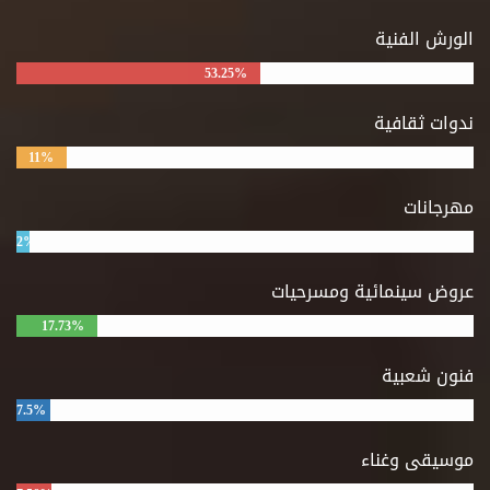
الورش الفنية
53.25%
ندوات ثقافية
11%
مهرجانات
2%
عروض سينمائية ومسرحيات
17.73%
فنون شعبية
7.5%
موسيقى وغناء