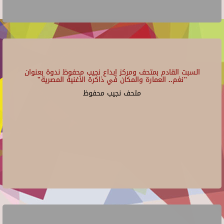
السبت القادم بمتحف ومركز إبداع نجيب محفوظ ندوة بعنوان
"نغم.. العمارة والمكان في ذاكرة الأغنية المصرية"
متحف نجيب محفوظ