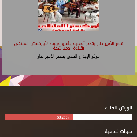
قصر الأمير طاز يقدم أمسية «أفرو-عربية» لأوركسترا الملتقى
بقيادة أحمد شمة
مركز الإبداع الفنى بقصر الأمير طاز
الورش الفنية
53.25%
ندوات ثقافية