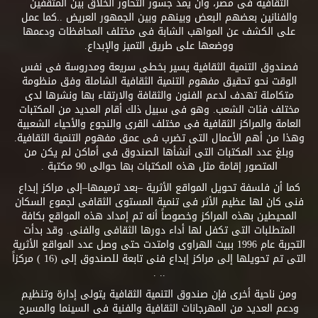
الثقافية فى مصر، وأن يمد جسور التحاور الخلاق بين المثقفين
والفنانين بعضهم البعض وبينهم وبين الجمهور العريض ..كما عمل
على الكشف عن المواهب الشابة فى مختلف المحافظات ودعمها
ووضعها على طريق التميز والإبداع.
فصندوق التنمية الثقافية يسير بخطى سريعة ومدروسة فى نفس
الوقت نحو تحقيق مفهوم التنمية الثقافية الشاملة وفق منظومة
متكاملة تهدف لدعم الفنون والثقافة والارتقاء بها ونشرها لدى
مختلف فئات الشعب. وهو فى سبيل ذلك أقام العديد من المكتبات
العامة والمراكز الثقافية فى مختلف القرى والنجوع والأحياء الشعبية
وهذا من أهم الأعمال التى تضرب فى عمق مفهوم التنمية الثقافية.
وبلغ عدد المكتبات التى أنشأها الصندوق فى أماكن لم يكن من
المتصور إقامة مثل هذه المكتبات بها حوالى 90 مكتبة .
كما أن فلسفة تحويل المواقع الأثرية –بعد ترميمها–إلى مراكز إبداع
فنى كان لها عظيم الأثر فى تنمية المستوى الثقافى لجموع السكان
المحيطين بهذه المراكز وخصوصاً أنه تم إمداد هذه المواقع بكافة
المتطلبات التى تكفل لها أداء دورها الثقافى والفنى. وقد بدأت
التجربة عام 1996 ببيت الهراوى وامتدت حتى وصل عدد المواقع الأثرية
التى تم تحويلها إلى مراكز إبداع فنى تابعة للصندوق إلى (16 ) مركزاً
.. .
ومن ناحية أخرى فإن صندوق التنمية الثقافية يتولى إدارة وتنظيم
ودعم العديد من المهرجانات الثقافية والفنية فى السينما والمسرح