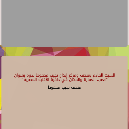
السبت القادم بمتحف ومركز إبداع نجيب محفوظ ندوة بعنوان
"نغم.. العمارة والمكان في ذاكرة الأغنية المصرية"
متحف نجيب محفوظ