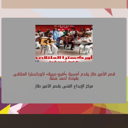
قصر الأمير طاز يقدم أمسية «أفرو-عربية» لأوركسترا الملتقى
بقيادة أحمد شمة
مركز الإبداع الفنى بقصر الأمير طاز