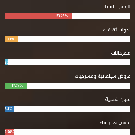
الورش الفنية
53.25%
ندوات ثقافية
11%
مهرجانات
2%
عروض سينمائية ومسرحيات
17.73%
فنون شعبية
7.5%
موسيقى وغناء
7.56%