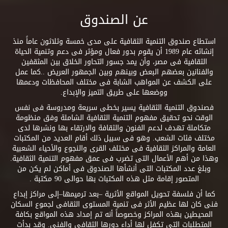
عن الصندوق
استطاع صندوق التنمية الثقافية على مدى خمسة وثلاثون عاماً منذ
إنشائه عام 1989 أن يقوم بدور فعال ومؤثر فى دعم وتنمية الحياة
الثقافية فى مصر، وأن يمد جسور التحاور الخلاق بين المثقفين
والفنانين بعضهم البعض وبينهم وبين الجمهور العريض ..كما عمل
على الكشف عن المواهب الشابة فى مختلف المحافظات ودعمها
ووضعها على طريق التميز والإبداع.
فصندوق التنمية الثقافية يسير بخطى سريعة ومدروسة فى نفس
الوقت نحو تحقيق مفهوم التنمية الثقافية الشاملة وفق منظومة
متكاملة تهدف لدعم الفنون والثقافة والارتقاء بها ونشرها لدى
مختلف فئات الشعب. وهو فى سبيل ذلك أقام العديد من المكتبات
العامة والمراكز الثقافية فى مختلف القرى والنجوع والأحياء الشعبية
وهذا من أهم الأعمال التى تضرب فى عمق مفهوم التنمية الثقافية.
وبلغ عدد المكتبات التى أنشأها الصندوق فى أماكن لم يكن من
المتصور إقامة مثل هذه المكتبات بها حوالى 90 مكتبة .
كما أن فلسفة تحويل المواقع الأثرية –بعد ترميمها–إلى مراكز إبداع
فنى كان لها عظيم الأثر فى تنمية المستوى الثقافى لجموع السكان
المحيطين بهذه المراكز وخصوصاً أنه تم إمداد هذه المواقع بكافة
المتطلبات التى تكفل لها أداء دورها الثقافى والفنى. وقد بدأت