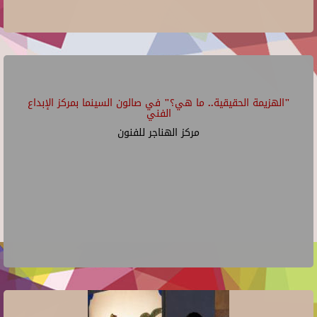
"الهزيمة الحقيقية.. ما هي؟" في صالون السينما بمركز الإبداع
الفني
مركز الهناجر للفنون