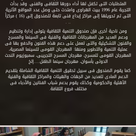
المتطلبات التى تكفل لها أداء دورها الثقافى والفنى. وقد بدأت
التجربة عام 1996 ببيت الهراوى وامتدت حتى وصل عدد المواقع الأثرية
التى تم تحويلها إلى مراكز إبداع فنى تابعة للصندوق إلى (16 ) مركزاً
.. .
ومن ناحية أخرى فإن صندوق التنمية الثقافية يتولى إدارة وتنظيم
ودعم العديد من المهرجانات الثقافية والفنية فى السينما والمسرح
والفنون التشكيلية والتى تعمل على دعم هذه الفنون والدفع بها فى
عملية التنمية والتطوير ومنها: المهرجان القومى للسينما المصرية،
المهرجان القومى للمسرح، مهرجان المسرح التجريبى، سمبوزيوم النحت
الدولى بأسوان، مهرجان سينما الطفل.....إلخ
كما يقوم الصندوق فى سبيل تحقيق التنمية الثقافية الشاملة بتقديم
الدعم المادى للعديد من الجهات والهيئات والمراكز الثقافية والفنية
الأهلية والحكومية وكذلك يقوم بدعم شباب الفنانين والأدباء فى
مختلف فروع الثقافة.