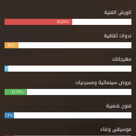
الورش الفنية
53.25%
ندوات ثقافية
11%
مهرجانات
2%
عروض سينمائية ومسرحيات
17.73%
فنون شعبية
7.5%
موسيقى وغناء