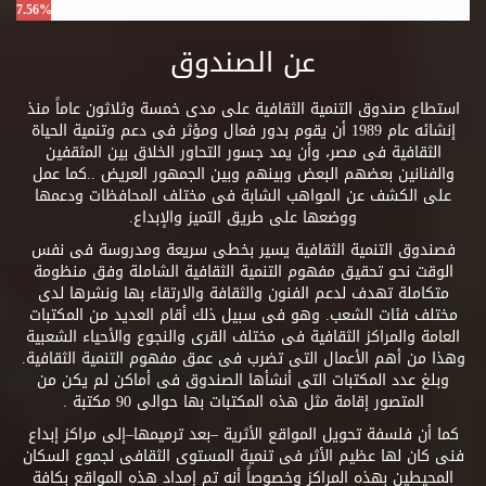
7.56%
عن الصندوق
استطاع صندوق التنمية الثقافية على مدى خمسة وثلاثون عاماً منذ
إنشائه عام 1989 أن يقوم بدور فعال ومؤثر فى دعم وتنمية الحياة
الثقافية فى مصر، وأن يمد جسور التحاور الخلاق بين المثقفين
والفنانين بعضهم البعض وبينهم وبين الجمهور العريض ..كما عمل
على الكشف عن المواهب الشابة فى مختلف المحافظات ودعمها
ووضعها على طريق التميز والإبداع.
فصندوق التنمية الثقافية يسير بخطى سريعة ومدروسة فى نفس
الوقت نحو تحقيق مفهوم التنمية الثقافية الشاملة وفق منظومة
متكاملة تهدف لدعم الفنون والثقافة والارتقاء بها ونشرها لدى
مختلف فئات الشعب. وهو فى سبيل ذلك أقام العديد من المكتبات
العامة والمراكز الثقافية فى مختلف القرى والنجوع والأحياء الشعبية
وهذا من أهم الأعمال التى تضرب فى عمق مفهوم التنمية الثقافية.
وبلغ عدد المكتبات التى أنشأها الصندوق فى أماكن لم يكن من
المتصور إقامة مثل هذه المكتبات بها حوالى 90 مكتبة .
كما أن فلسفة تحويل المواقع الأثرية –بعد ترميمها–إلى مراكز إبداع
فنى كان لها عظيم الأثر فى تنمية المستوى الثقافى لجموع السكان
المحيطين بهذه المراكز وخصوصاً أنه تم إمداد هذه المواقع بكافة