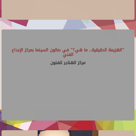
"الهزيمة الحقيقية.. ما هي؟" في صالون السينما بمركز الإبداع
الفني
مركز الهناجر للفنون