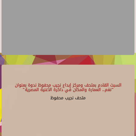
السبت القادم بمتحف ومركز إبداع نجيب محفوظ ندوة بعنوان
"نغم.. العمارة والمكان في ذاكرة الأغنية المصرية"
متحف نجيب محفوظ