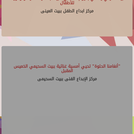
للأطفال
مركز ابداع الطفل ببيت العينى
"أنغامنا الحلوة" تحيي أمسية غنائية ببيت السحيمي الخميس
المقبل
مركز الإبداع الفنى ببيت السحيمى