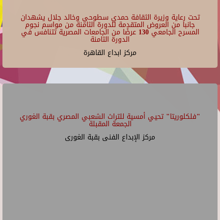
تحت رعاية وزيرة الثقافة حمدي سطوحي وخالد جلال يشهدان
جانبا من العروض المتقدمة للدورة الثامنة من مواسم نجوم
المسرح الجامعي 130 عرضًا من الجامعات المصرية تتنافس في
الدورة الثامنة
مركز ابداع القاهرة
"فلكلوريتا" تحيي أمسية للتراث الشعبي المصري بقبة الغوري
الجمعة المقبلة
مركز الإبداع الفنى بقبة الغورى