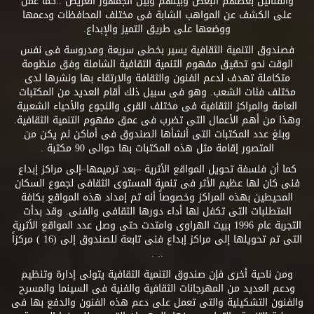
والفنانين بعضهم البعض وبينهم وبين الجمهور العريض ..كما عمل
على الكشف عن المواهب الشابة فى مختلف المحافظات ودعمها
ووضعها على طريق التميز والإبداع.
فصندوق التنمية الثقافية يسير بخطى سريعة ومدروسة فى نفس
الوقت نحو تحقيق مفهوم التنمية الثقافية الشاملة وفق منظومة
متكاملة تهدف لدعم الفنون والثقافة والارتقاء بها ونشرها لدى
مختلف فئات الشعب. وهو فى سبيل ذلك أقام العديد من المكتبات
العامة والمراكز الثقافية فى مختلف القرى والنجوع والأحياء الشعبية
وهذا من أهم الأعمال التى تضرب فى عمق مفهوم التنمية الثقافية.
وبلغ عدد المكتبات التى أنشأها الصندوق فى أماكن لم يكن من
المتصور إقامة مثل هذه المكتبات بها حوالى 90 مكتبة .
كما أن فلسفة تحويل المواقع الأثرية –بعد ترميمها–إلى مراكز إبداع
فنى كان لها عظيم الأثر فى تنمية المستوى الثقافى لجموع السكان
المحيطين بهذه المراكز وخصوصاً أنه تم إمداد هذه المواقع بكافة
المتطلبات التى تكفل لها أداء دورها الثقافى والفنى. وقد بدأت
التجربة عام 1996 ببيت الهراوى وامتدت حتى وصل عدد المواقع الأثرية
التى تم تحويلها إلى مراكز إبداع فنى تابعة للصندوق إلى (16 ) مركزاً
.. .
ومن ناحية أخرى فإن صندوق التنمية الثقافية يتولى إدارة وتنظيم
ودعم العديد من المهرجانات الثقافية والفنية فى السينما والمسرح
والفنون التشكيلية والتى تعمل على دعم هذه الفنون والدفع بها فى