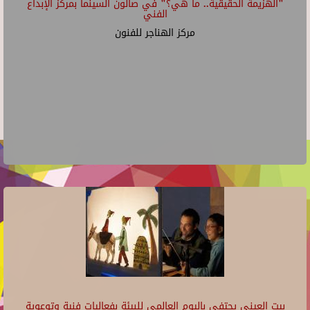
"الهزيمة الحقيقية.. ما هي؟" في صالون السينما بمركز الإبداع
الفني
مركز الهناجر للفنون
بيت العيني يحتفي باليوم العالمي للبيئة بفعاليات فنية وتوعوية