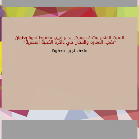
السبت القادم بمتحف ومركز إبداع نجيب محفوظ ندوة بعنوان
"نغم.. العمارة والمكان في ذاكرة الأغنية المصرية"
متحف نجيب محفوظ