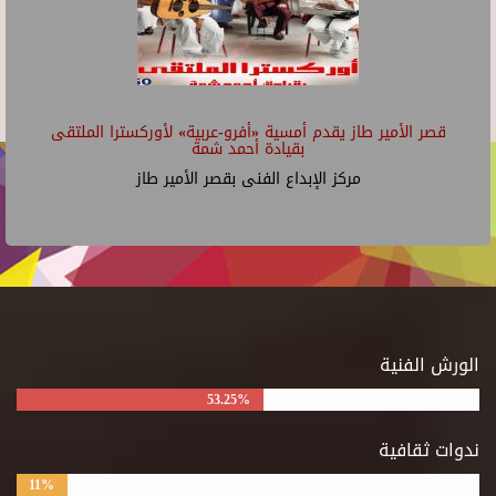
قصر الأمير طاز يقدم أمسية «أفرو-عربية» لأوركسترا الملتقى
بقيادة أحمد شمة
مركز الإبداع الفنى بقصر الأمير طاز
الورش الفنية
53.25%
ندوات ثقافية
11%