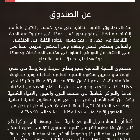
عن الصندوق
استطاع صندوق التنمية الثقافية على مدى خمسة وثلاثون عاماً منذ
إنشائه عام 1989 أن يقوم بدور فعال ومؤثر فى دعم وتنمية الحياة
الثقافية فى مصر، وأن يمد جسور التحاور الخلاق بين المثقفين
والفنانين بعضهم البعض وبينهم وبين الجمهور العريض ..كما عمل
على الكشف عن المواهب الشابة فى مختلف المحافظات ودعمها
ووضعها على طريق التميز والإبداع.
فصندوق التنمية الثقافية يسير بخطى سريعة ومدروسة فى نفس
الوقت نحو تحقيق مفهوم التنمية الثقافية الشاملة وفق منظومة
متكاملة تهدف لدعم الفنون والثقافة والارتقاء بها ونشرها لدى
مختلف فئات الشعب. وهو فى سبيل ذلك أقام العديد من المكتبات
العامة والمراكز الثقافية فى مختلف القرى والنجوع والأحياء الشعبية
وهذا من أهم الأعمال التى تضرب فى عمق مفهوم التنمية الثقافية.
وبلغ عدد المكتبات التى أنشأها الصندوق فى أماكن لم يكن من
المتصور إقامة مثل هذه المكتبات بها حوالى 90 مكتبة .
كما أن فلسفة تحويل المواقع الأثرية –بعد ترميمها–إلى مراكز إبداع
فنى كان لها عظيم الأثر فى تنمية المستوى الثقافى لجموع السكان
المحيطين بهذه المراكز وخصوصاً أنه تم إمداد هذه المواقع بكافة