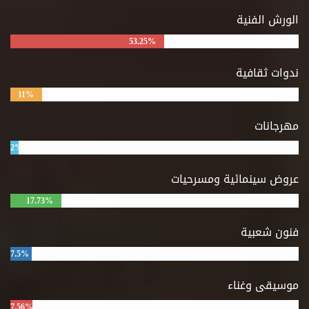
الورش الفنية
53.25%
ندوات ثقافية
11%
مهرجانات
2%
عروض سينمائية ومسرحيات
17.73%
فنون شعبية
7.5%
موسيقى وغناء
7.56%