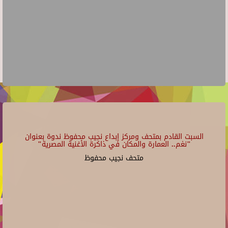
السبت القادم بمتحف ومركز إبداع نجيب محفوظ ندوة بعنوان
"نغم.. العمارة والمكان في ذاكرة الأغنية المصرية"
متحف نجيب محفوظ