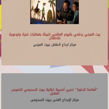
بيت العيني يحتفي باليوم العالمي للبيئة بفعاليات فنية وتوعوية
للأطفال
مركز ابداع الطفل ببيت العينى
"أنغامنا الحلوة" تحيي أمسية غنائية ببيت السحيمي الخميس
المقبل
مركز الإبداع الفنى ببيت السحيمى