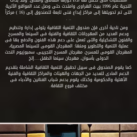
المتطلبات التى تكفل لها أداء دورها الثقافى والفنى. وقد بدأت
التجربة عام 1996 ببيت الهراوى وامتدت حتى وصل عدد المواقع الأثرية
التى تم تحويلها إلى مراكز إبداع فنى تابعة للصندوق إلى (16 ) مركزاً
.. .
ومن ناحية أخرى فإن صندوق التنمية الثقافية يتولى إدارة وتنظيم
ودعم العديد من المهرجانات الثقافية والفنية فى السينما والمسرح
والفنون التشكيلية والتى تعمل على دعم هذه الفنون والدفع بها فى
عملية التنمية والتطوير ومنها: المهرجان القومى للسينما المصرية،
المهرجان القومى للمسرح، مهرجان المسرح التجريبى، سمبوزيوم النحت
الدولى بأسوان، مهرجان سينما الطفل.....إلخ
كما يقوم الصندوق فى سبيل تحقيق التنمية الثقافية الشاملة بتقديم
الدعم المادى للعديد من الجهات والهيئات والمراكز الثقافية والفنية
الأهلية والحكومية وكذلك يقوم بدعم شباب الفنانين والأدباء فى
مختلف فروع الثقافة.