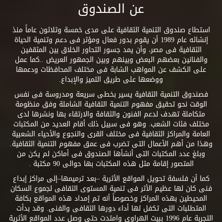
عن الصندوق
استطاع صندوق التنمية الثقافية على مدى خمسة وثلاثون عاماً منذ
إنشائه عام 1989 أن يقوم بدور فعال ومؤثر فى دعم وتنمية الحياة
الثقافية فى مصر، وأن يمد جسور التحاور الخلاق بين المثقفين
والفنانين بعضهم البعض وبينهم وبين الجمهور العريض ..كما عمل
على الكشف عن المواهب الشابة فى مختلف المحافظات ودعمها
ووضعها على طريق التميز والإبداع.
فصندوق التنمية الثقافية يسير بخطى سريعة ومدروسة فى نفس
الوقت نحو تحقيق مفهوم التنمية الثقافية الشاملة وفق منظومة
متكاملة تهدف لدعم الفنون والثقافة والارتقاء بها ونشرها لدى
مختلف فئات الشعب. وهو فى سبيل ذلك أقام العديد من المكتبات
العامة والمراكز الثقافية فى مختلف القرى والنجوع والأحياء الشعبية
وهذا من أهم الأعمال التى تضرب فى عمق مفهوم التنمية الثقافية.
وبلغ عدد المكتبات التى أنشأها الصندوق فى أماكن لم يكن من
المتصور إقامة مثل هذه المكتبات بها حوالى 90 مكتبة .
كما أن فلسفة تحويل المواقع الأثرية –بعد ترميمها–إلى مراكز إبداع
فنى كان لها عظيم الأثر فى تنمية المستوى الثقافى لجموع السكان
المحيطين بهذه المراكز وخصوصاً أنه تم إمداد هذه المواقع بكافة
المتطلبات التى تكفل لها أداء دورها الثقافى والفنى. وقد بدأت
التجربة عام 1996 ببيت الهراوى وامتدت حتى وصل عدد المواقع الأثرية