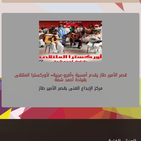
قصر الأمير طاز يقدم أمسية «أفرو-عربية» لأوركسترا الملتقى
بقيادة أحمد شمة
مركز الإبداع الفنى بقصر الأمير طاز