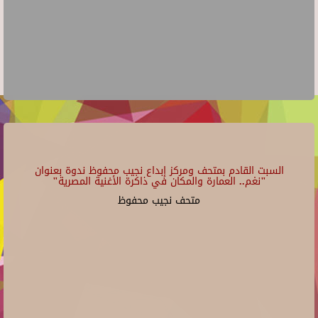
السبت القادم بمتحف ومركز إبداع نجيب محفوظ ندوة بعنوان
"نغم.. العمارة والمكان في ذاكرة الأغنية المصرية"
متحف نجيب محفوظ