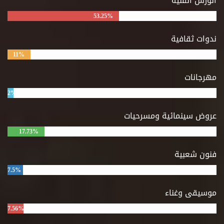
الورش الفنية
53.25%
ندوات ثقافية
11%
مهرجانات
2%
عروض سينمائية ومسرحيات
17.73%
فنون شعبية
7.5%
موسيقى وغناء
7.56%