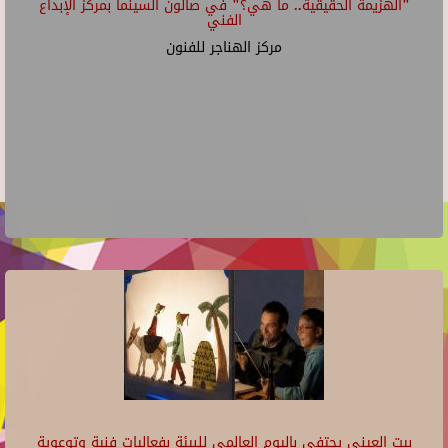
"الهزيمة الحقيقية.. ما هي؟" في صالون السينما بمركز الإبداع
الفني
مركز الهناجر للفنون
بيت العيني يحتفي باليوم العالمي للبيئة بفعاليات فنية وتوعوية