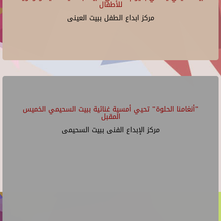
للأطفال
مركز ابداع الطفل ببيت العينى
"أنغامنا الحلوة" تحيي أمسية غنائية ببيت السحيمي الخميس
المقبل
مركز الإبداع الفنى ببيت السحيمى