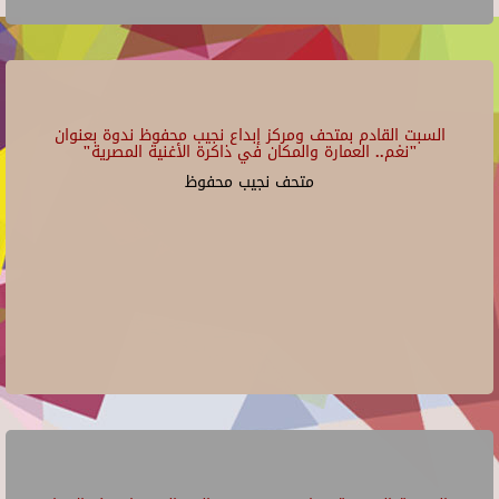
السبت القادم بمتحف ومركز إبداع نجيب محفوظ ندوة بعنوان
"نغم.. العمارة والمكان في ذاكرة الأغنية المصرية"
متحف نجيب محفوظ