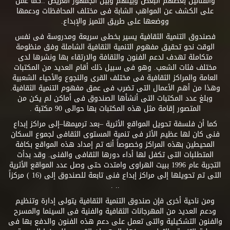
والفنانين بعضهم البعض وبينهم وبين الجمهور العريض ..كما عمل
على الكشف عن المواهب الشابة فى مختلف المحافظات ودعمها
ووضعها على طريق التميز والإبداع.
فصندوق التنمية الثقافية يسير بخطى سريعة ومدروسة فى نفس
الوقت نحو تحقيق مفهوم التنمية الثقافية الشاملة وفق منظومة
متكاملة تهدف لدعم الفنون والثقافة والارتقاء بها ونشرها لدى
مختلف فئات الشعب. وهو فى سبيل ذلك أقام العديد من المكتبات
العامة والمراكز الثقافية فى مختلف القرى والنجوع والأحياء الشعبية
وهذا من أهم الأعمال التى تضرب فى عمق مفهوم التنمية الثقافية.
وبلغ عدد المكتبات التى أنشأها الصندوق فى أماكن لم يكن من
المتصور إقامة مثل هذه المكتبات بها حوالى 90 مكتبة .
كما أن فلسفة تحويل المواقع الأثرية –بعد ترميمها–إلى مراكز إبداع
فنى كان لها عظيم الأثر فى تنمية المستوى الثقافى لجموع السكان
المحيطين بهذه المراكز وخصوصاً أنه تم إمداد هذه المواقع بكافة
المتطلبات التى تكفل لها أداء دورها الثقافى والفنى. وقد بدأت
التجربة عام 1996 ببيت الهراوى وامتدت حتى وصل عدد المواقع الأثرية
التى تم تحويلها إلى مراكز إبداع فنى تابعة للصندوق إلى (16 ) مركزاً
.. .
ومن ناحية أخرى فإن صندوق التنمية الثقافية يتولى إدارة وتنظيم
ودعم العديد من المهرجانات الثقافية والفنية فى السينما والمسرح
والفنون التشكيلية والتى تعمل على دعم هذه الفنون والدفع بها فى