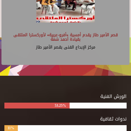
قصر الأمير طاز يقدم أمسية «أفرو-عربية» لأوركسترا الملتقى
بقيادة أحمد شمة
مركز الإبداع الفنى بقصر الأمير طاز
الورش الفنية
53.25%
ندوات ثقافية
11%