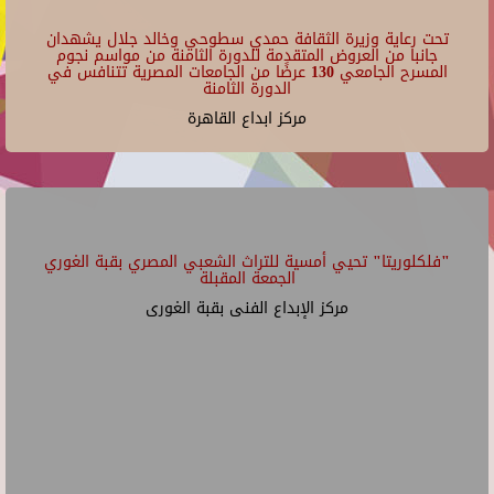
تحت رعاية وزيرة الثقافة حمدي سطوحي وخالد جلال يشهدان
جانبا من العروض المتقدمة للدورة الثامنة من مواسم نجوم
المسرح الجامعي 130 عرضًا من الجامعات المصرية تتنافس في
الدورة الثامنة
مركز ابداع القاهرة
"فلكلوريتا" تحيي أمسية للتراث الشعبي المصري بقبة الغوري
الجمعة المقبلة
مركز الإبداع الفنى بقبة الغورى