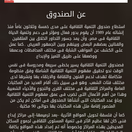
عن الصندوق
استطاع صندوق التنمية الثقافية على مدى خمسة وثلاثون عاماً منذ
إنشائه عام 1989 أن يقوم بدور فعال ومؤثر فى دعم وتنمية الحياة
الثقافية فى مصر، وأن يمد جسور التحاور الخلاق بين المثقفين
والفنانين بعضهم البعض وبينهم وبين الجمهور العريض ..كما عمل
على الكشف عن المواهب الشابة فى مختلف المحافظات ودعمها
ووضعها على طريق التميز والإبداع.
فصندوق التنمية الثقافية يسير بخطى سريعة ومدروسة فى نفس
الوقت نحو تحقيق مفهوم التنمية الثقافية الشاملة وفق منظومة
متكاملة تهدف لدعم الفنون والثقافة والارتقاء بها ونشرها لدى
مختلف فئات الشعب. وهو فى سبيل ذلك أقام العديد من المكتبات
العامة والمراكز الثقافية فى مختلف القرى والنجوع والأحياء الشعبية
وهذا من أهم الأعمال التى تضرب فى عمق مفهوم التنمية الثقافية.
وبلغ عدد المكتبات التى أنشأها الصندوق فى أماكن لم يكن من
المتصور إقامة مثل هذه المكتبات بها حوالى 90 مكتبة .
كما أن فلسفة تحويل المواقع الأثرية –بعد ترميمها–إلى مراكز إبداع
فنى كان لها عظيم الأثر فى تنمية المستوى الثقافى لجموع السكان
المحيطين بهذه المراكز وخصوصاً أنه تم إمداد هذه المواقع بكافة