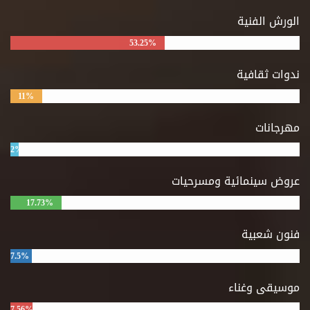
الورش الفنية
53.25%
ندوات ثقافية
11%
مهرجانات
2%
عروض سينمائية ومسرحيات
17.73%
فنون شعبية
7.5%
موسيقى وغناء
7.56%