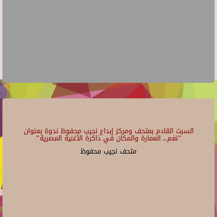
السبت القادم بمتحف ومركز إبداع نجيب محفوظ ندوة بعنوان
"نغم.. العمارة والمكان في ذاكرة الأغنية المصرية"
متحف نجيب محفوظ