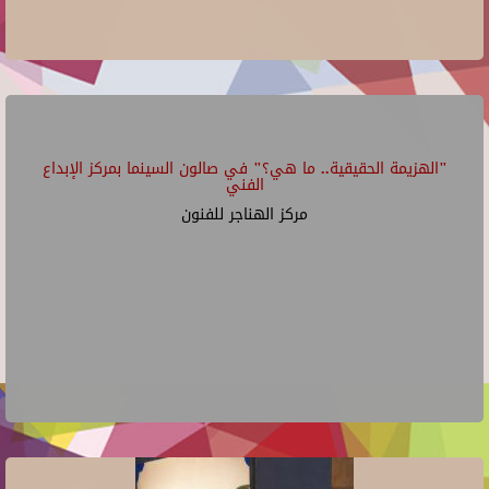
"الهزيمة الحقيقية.. ما هي؟" في صالون السينما بمركز الإبداع
الفني
مركز الهناجر للفنون