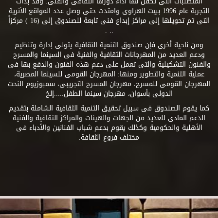
المتطلبات التى تكفل لها أداء دورها الثقافى والفنى. وقد بدأت
التجربة عام 1996 ببيت الهراوى وامتدت حتى وصل عدد المواقع الأثرية
التى تم تحويلها إلى مراكز إبداع فنى تابعة للصندوق إلى (16 ) مركزاً
.. .
ومن ناحية أخرى فإن صندوق التنمية الثقافية يتولى إدارة وتنظيم
ودعم العديد من المهرجانات الثقافية والفنية فى السينما والمسرح
والفنون التشكيلية والتى تعمل على دعم هذه الفنون والدفع بها فى
عملية التنمية والتطوير ومنها: المهرجان القومى للسينما المصرية،
المهرجان القومى للمسرح، مهرجان المسرح التجريبى، سمبوزيوم النحت
الدولى بأسوان، مهرجان سينما الطفل.....إلخ
كما يقوم الصندوق فى سبيل تحقيق التنمية الثقافية الشاملة بتقديم
الدعم المادى للعديد من الجهات والهيئات والمراكز الثقافية والفنية
الأهلية والحكومية وكذلك يقوم بدعم شباب الفنانين والأدباء فى
مختلف فروع الثقافة.