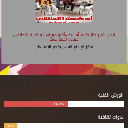
قصر الأمير طاز يقدم أمسية «أفرو-عربية» لأوركسترا الملتقى
بقيادة أحمد شمة
مركز الإبداع الفنى بقصر الأمير طاز
الورش الفنية
53.25%
ندوات ثقافية
11%