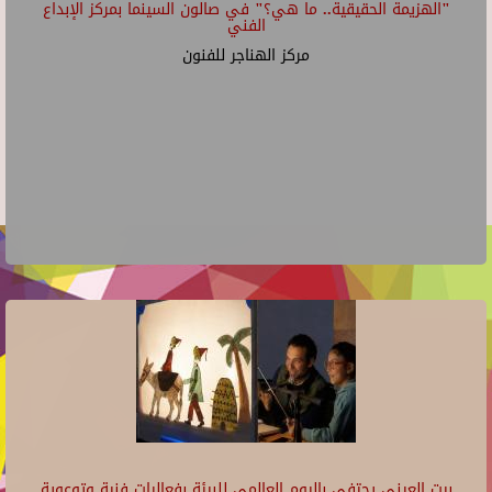
"الهزيمة الحقيقية.. ما هي؟" في صالون السينما بمركز الإبداع
الفني
مركز الهناجر للفنون
بيت العيني يحتفي باليوم العالمي للبيئة بفعاليات فنية وتوعوية