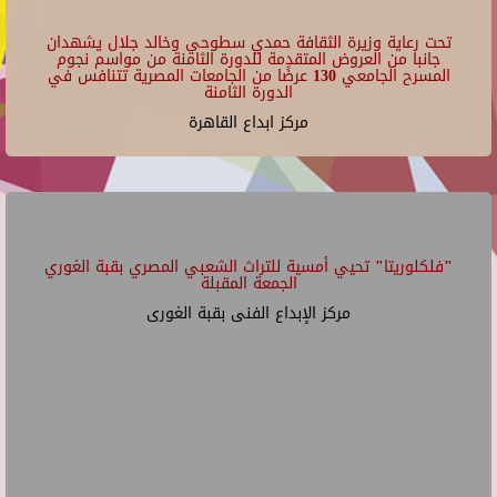
تحت رعاية وزيرة الثقافة حمدي سطوحي وخالد جلال يشهدان
جانبا من العروض المتقدمة للدورة الثامنة من مواسم نجوم
المسرح الجامعي 130 عرضًا من الجامعات المصرية تتنافس في
الدورة الثامنة
مركز ابداع القاهرة
"فلكلوريتا" تحيي أمسية للتراث الشعبي المصري بقبة الغوري
الجمعة المقبلة
مركز الإبداع الفنى بقبة الغورى