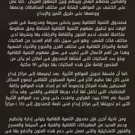
والفنانين بعضهم البعض وبينهم وبين الجمهور العريض ..كما عمل
على الكشف عن المواهب الشابة فى مختلف المحافظات ودعمها
ووضعها على طريق التميز والإبداع.
فصندوق التنمية الثقافية يسير بخطى سريعة ومدروسة فى نفس
الوقت نحو تحقيق مفهوم التنمية الثقافية الشاملة وفق منظومة
متكاملة تهدف لدعم الفنون والثقافة والارتقاء بها ونشرها لدى
مختلف فئات الشعب. وهو فى سبيل ذلك أقام العديد من المكتبات
العامة والمراكز الثقافية فى مختلف القرى والنجوع والأحياء الشعبية
وهذا من أهم الأعمال التى تضرب فى عمق مفهوم التنمية الثقافية.
وبلغ عدد المكتبات التى أنشأها الصندوق فى أماكن لم يكن من
المتصور إقامة مثل هذه المكتبات بها حوالى 90 مكتبة .
كما أن فلسفة تحويل المواقع الأثرية –بعد ترميمها–إلى مراكز إبداع
فنى كان لها عظيم الأثر فى تنمية المستوى الثقافى لجموع السكان
المحيطين بهذه المراكز وخصوصاً أنه تم إمداد هذه المواقع بكافة
المتطلبات التى تكفل لها أداء دورها الثقافى والفنى. وقد بدأت
التجربة عام 1996 ببيت الهراوى وامتدت حتى وصل عدد المواقع الأثرية
التى تم تحويلها إلى مراكز إبداع فنى تابعة للصندوق إلى (16 ) مركزاً
.. .
ومن ناحية أخرى فإن صندوق التنمية الثقافية يتولى إدارة وتنظيم
ودعم العديد من المهرجانات الثقافية والفنية فى السينما والمسرح
والفنون التشكيلية والتى تعمل على دعم هذه الفنون والدفع بها فى