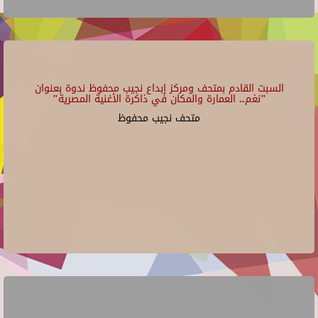
السبت القادم بمتحف ومركز إبداع نجيب محفوظ ندوة بعنوان
"نغم.. العمارة والمكان في ذاكرة الأغنية المصرية"
متحف نجيب محفوظ