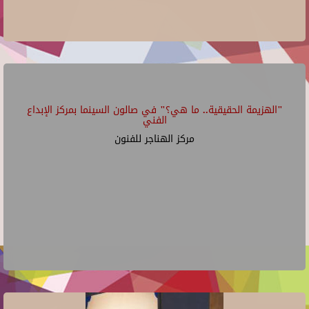
"الهزيمة الحقيقية.. ما هي؟" في صالون السينما بمركز الإبداع
الفني
مركز الهناجر للفنون