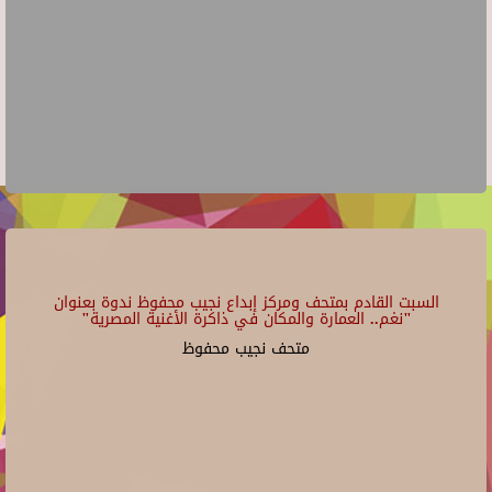
السبت القادم بمتحف ومركز إبداع نجيب محفوظ ندوة بعنوان
"نغم.. العمارة والمكان في ذاكرة الأغنية المصرية"
متحف نجيب محفوظ