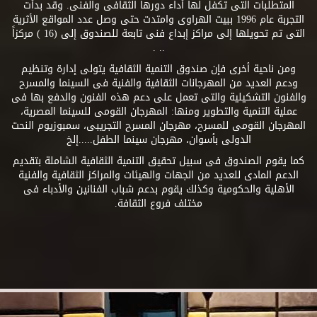
المتطلبات التى تكفل لها أداء دورها الثقافى والفنى. وقد بدأت
التجربة عام 1996 ببيت الهراوى وامتدت حتى وصل عدد المواقع الأثرية
التى تم تحويلها إلى مراكز إبداع فنى تابعة للصندوق إلى (16 ) مركزاً
.. .
ومن ناحية أخرى فإن صندوق التنمية الثقافية يتولى إدارة وتنظيم
ودعم العديد من المهرجانات الثقافية والفنية فى السينما والمسرح
والفنون التشكيلية والتى تعمل على دعم هذه الفنون والدفع بها فى
عملية التنمية والتطوير ومنها: المهرجان القومى للسينما المصرية،
المهرجان القومى للمسرح، مهرجان المسرح التجريبى، سمبوزيوم النحت
الدولى بأسوان، مهرجان سينما الطفل.....إلخ
كما يقوم الصندوق فى سبيل تحقيق التنمية الثقافية الشاملة بتقديم
الدعم المادى للعديد من الجهات والهيئات والمراكز الثقافية والفنية
الأهلية والحكومية وكذلك يقوم بدعم شباب الفنانين والأدباء فى
مختلف فروع الثقافة.