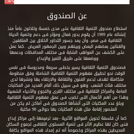
7.56%
عن الصندوق
استطاع صندوق التنمية الثقافية على مدى خمسة وثلاثون عاماً منذ
إنشائه عام 1989 أن يقوم بدور فعال ومؤثر فى دعم وتنمية الحياة
الثقافية فى مصر، وأن يمد جسور التحاور الخلاق بين المثقفين
والفنانين بعضهم البعض وبينهم وبين الجمهور العريض ..كما عمل
على الكشف عن المواهب الشابة فى مختلف المحافظات ودعمها
ووضعها على طريق التميز والإبداع.
فصندوق التنمية الثقافية يسير بخطى سريعة ومدروسة فى نفس
الوقت نحو تحقيق مفهوم التنمية الثقافية الشاملة وفق منظومة
متكاملة تهدف لدعم الفنون والثقافة والارتقاء بها ونشرها لدى
مختلف فئات الشعب. وهو فى سبيل ذلك أقام العديد من المكتبات
العامة والمراكز الثقافية فى مختلف القرى والنجوع والأحياء الشعبية
وهذا من أهم الأعمال التى تضرب فى عمق مفهوم التنمية الثقافية.
وبلغ عدد المكتبات التى أنشأها الصندوق فى أماكن لم يكن من
المتصور إقامة مثل هذه المكتبات بها حوالى 90 مكتبة .
كما أن فلسفة تحويل المواقع الأثرية –بعد ترميمها–إلى مراكز إبداع
فنى كان لها عظيم الأثر فى تنمية المستوى الثقافى لجموع السكان
المحيطين بهذه المراكز وخصوصاً أنه تم إمداد هذه المواقع بكافة