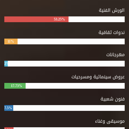
الورش الفنية
53.25%
ندوات ثقافية
11%
مهرجانات
2%
عروض سينمائية ومسرحيات
17.73%
فنون شعبية
7.5%
موسيقى وغناء