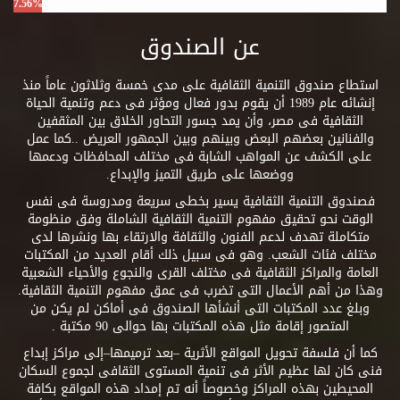
7.56%
عن الصندوق
استطاع صندوق التنمية الثقافية على مدى خمسة وثلاثون عاماً منذ
إنشائه عام 1989 أن يقوم بدور فعال ومؤثر فى دعم وتنمية الحياة
الثقافية فى مصر، وأن يمد جسور التحاور الخلاق بين المثقفين
والفنانين بعضهم البعض وبينهم وبين الجمهور العريض ..كما عمل
على الكشف عن المواهب الشابة فى مختلف المحافظات ودعمها
ووضعها على طريق التميز والإبداع.
فصندوق التنمية الثقافية يسير بخطى سريعة ومدروسة فى نفس
الوقت نحو تحقيق مفهوم التنمية الثقافية الشاملة وفق منظومة
متكاملة تهدف لدعم الفنون والثقافة والارتقاء بها ونشرها لدى
مختلف فئات الشعب. وهو فى سبيل ذلك أقام العديد من المكتبات
العامة والمراكز الثقافية فى مختلف القرى والنجوع والأحياء الشعبية
وهذا من أهم الأعمال التى تضرب فى عمق مفهوم التنمية الثقافية.
وبلغ عدد المكتبات التى أنشأها الصندوق فى أماكن لم يكن من
المتصور إقامة مثل هذه المكتبات بها حوالى 90 مكتبة .
كما أن فلسفة تحويل المواقع الأثرية –بعد ترميمها–إلى مراكز إبداع
فنى كان لها عظيم الأثر فى تنمية المستوى الثقافى لجموع السكان
المحيطين بهذه المراكز وخصوصاً أنه تم إمداد هذه المواقع بكافة