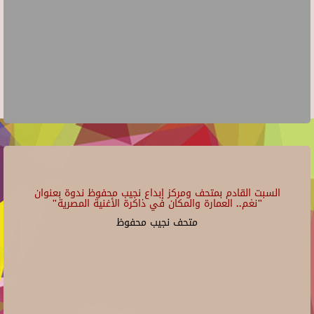
السبت القادم بمتحف ومركز إبداع نجيب محفوظ ندوة بعنوان
"نغم.. العمارة والمكان في ذاكرة الأغنية المصرية"
متحف نجيب محفوظ