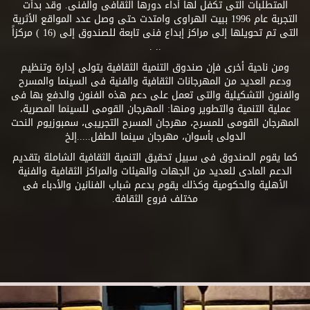
المتطلبات التى تكفل لها أداء دورها الثقافى والفنى. وقد بدأت
التجربة عام 1996 ببيت الهراوى وامتدت حتى وصل عدد المواقع الأثرية
التى تم تحويلها إلى مراكز إبداع فنى تابعة للصندوق إلى (16 ) مركزاً
.. .
ومن ناحية أخرى فإن صندوق التنمية الثقافية يتولى إدارة وتنظيم
ودعم العديد من المهرجانات الثقافية والفنية فى السينما والمسرح
والفنون التشكيلية والتى تعمل على دعم هذه الفنون والدفع بها فى
عملية التنمية والتطوير ومنها: المهرجان القومى للسينما المصرية،
المهرجان القومى للمسرح، مهرجان المسرح التجريبى، سمبوزيوم النحت
الدولى بأسوان، مهرجان سينما الطفل.....إلخ
كما يقوم الصندوق فى سبيل تحقيق التنمية الثقافية الشاملة بتقديم
الدعم المادى للعديد من الجهات والهيئات والمراكز الثقافية والفنية
الأهلية والحكومية وكذلك يقوم بدعم شباب الفنانين والأدباء فى
مختلف فروع الثقافة.