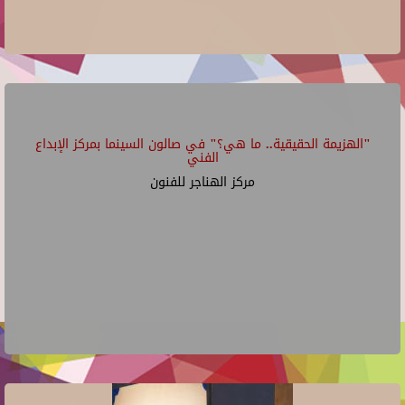
"الهزيمة الحقيقية.. ما هي؟" في صالون السينما بمركز الإبداع
الفني
مركز الهناجر للفنون