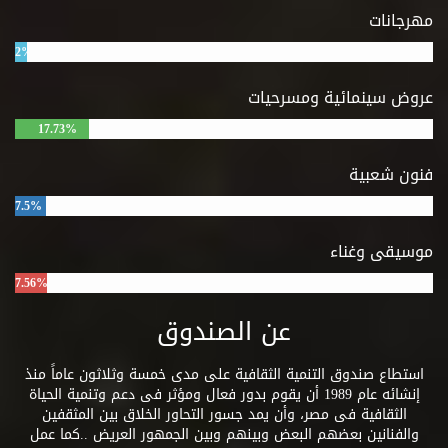
الكشف عن
مهرجانات
التغير الذي
طرأ على
2%
أوروبا في
أعقاب الحرب
عروض سينمائية ومسرحيات
من خلال
الحوار بين
17.73%
الشخصيات
التي تتفق
فنون شعبية
على مكافحة
الفساد في
7.5%
أي مكان حتى
إذا تعلق الأمر
موسيقى وغناء
بحياة الفرد
نفسه.
7.56%
عن الصندوق
استطاع صندوق التنمية الثقافية على مدى خمسة وثلاثون عاماً منذ
إنشائه عام 1989 أن يقوم بدور فعال ومؤثر فى دعم وتنمية الحياة
الثقافية فى مصر، وأن يمد جسور التحاور الخلاق بين المثقفين
والفنانين بعضهم البعض وبينهم وبين الجمهور العريض ..كما عمل