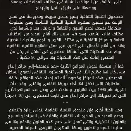
على الكشف عن المواهب الشابة فى مختلف المحافظات ودعمها
ووضعها على طريق التميز والإبداع.
فصندوق التنمية الثقافية يسير بخطى سريعة ومدروسة فى نفس
الوقت نحو تحقيق مفهوم التنمية الثقافية الشاملة وفق منظومة
متكاملة تهدف لدعم الفنون والثقافة والارتقاء بها ونشرها لدى
مختلف فئات الشعب. وهو فى سبيل ذلك أقام العديد من المكتبات
العامة والمراكز الثقافية فى مختلف القرى والنجوع والأحياء الشعبية
وهذا من أهم الأعمال التى تضرب فى عمق مفهوم التنمية الثقافية.
وبلغ عدد المكتبات التى أنشأها الصندوق فى أماكن لم يكن من
المتصور إقامة مثل هذه المكتبات بها حوالى 90 مكتبة .
كما أن فلسفة تحويل المواقع الأثرية –بعد ترميمها–إلى مراكز إبداع
فنى كان لها عظيم الأثر فى تنمية المستوى الثقافى لجموع السكان
المحيطين بهذه المراكز وخصوصاً أنه تم إمداد هذه المواقع بكافة
المتطلبات التى تكفل لها أداء دورها الثقافى والفنى. وقد بدأت
التجربة عام 1996 ببيت الهراوى وامتدت حتى وصل عدد المواقع الأثرية
التى تم تحويلها إلى مراكز إبداع فنى تابعة للصندوق إلى (16 ) مركزاً
.. .
ومن ناحية أخرى فإن صندوق التنمية الثقافية يتولى إدارة وتنظيم
ودعم العديد من المهرجانات الثقافية والفنية فى السينما والمسرح
والفنون التشكيلية والتى تعمل على دعم هذه الفنون والدفع بها فى
عملية التنمية والتطوير ومنها: المهرجان القومى للسينما المصرية،