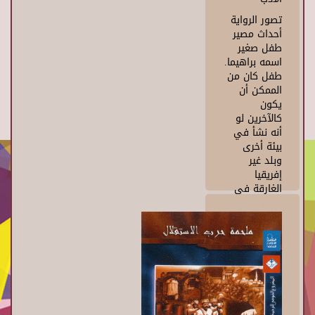
تصور الرواية
أحداث مصير
طفل صغير
اسمه براهيما.
طفل كان من
الممكن أن
يكون
كالآخرين لو
أنه نشأ في
بيئة أخرى
وبلد غير
إفريقيا
الغارقة في
الفقر والظلم
والحرب. مات
أبوه وهو
صغير السن
ولا يذكر عنه
إلا القليل, أما
امه فقد
توفيت وهو