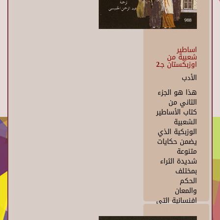
في ترجمة
كاملة له من
الألمانية تقع
في ثلاثة
اجزاء هذا
اساطير
الأول منها.
شعبية من
اوزبكستان جـ2
الأدب
هذا هو الجزء
الثاني من
كتاب الأساطير
الشعبية
الوزبكية الذي
يضمن حكايات
متنوعة
شديدة الثراء
بمختلف
الحكم
والمعان
افنسانية التي
تحملها هذا