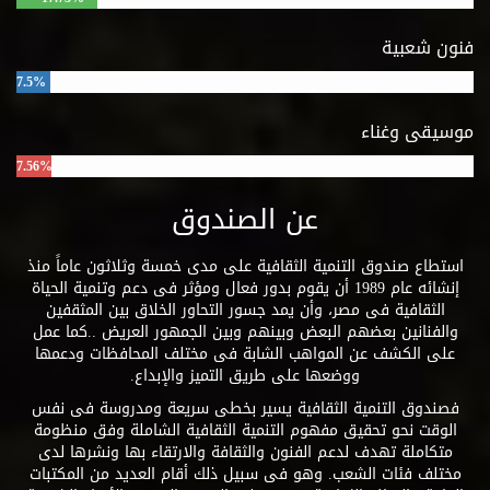
فنون شعبية
7.5%
موسيقى وغناء
7.56%
عن الصندوق
استطاع صندوق التنمية الثقافية على مدى خمسة وثلاثون عاماً منذ
إنشائه عام 1989 أن يقوم بدور فعال ومؤثر فى دعم وتنمية الحياة
الثقافية فى مصر، وأن يمد جسور التحاور الخلاق بين المثقفين
والفنانين بعضهم البعض وبينهم وبين الجمهور العريض ..كما عمل
على الكشف عن المواهب الشابة فى مختلف المحافظات ودعمها
ووضعها على طريق التميز والإبداع.
فصندوق التنمية الثقافية يسير بخطى سريعة ومدروسة فى نفس
الوقت نحو تحقيق مفهوم التنمية الثقافية الشاملة وفق منظومة
متكاملة تهدف لدعم الفنون والثقافة والارتقاء بها ونشرها لدى
مختلف فئات الشعب. وهو فى سبيل ذلك أقام العديد من المكتبات