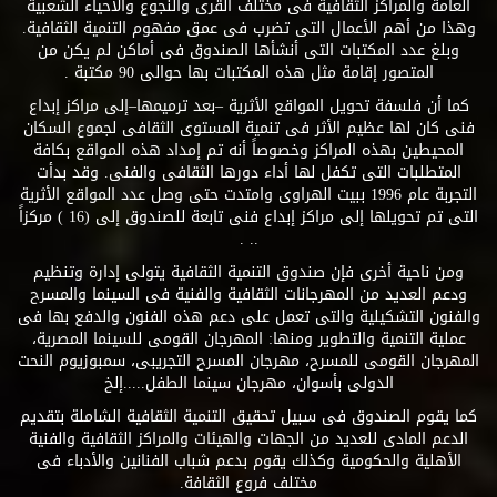
العامة والمراكز الثقافية فى مختلف القرى والنجوع والأحياء الشعبية
وهذا من أهم الأعمال التى تضرب فى عمق مفهوم التنمية الثقافية.
وبلغ عدد المكتبات التى أنشأها الصندوق فى أماكن لم يكن من
المتصور إقامة مثل هذه المكتبات بها حوالى 90 مكتبة .
كما أن فلسفة تحويل المواقع الأثرية –بعد ترميمها–إلى مراكز إبداع
فنى كان لها عظيم الأثر فى تنمية المستوى الثقافى لجموع السكان
المحيطين بهذه المراكز وخصوصاً أنه تم إمداد هذه المواقع بكافة
المتطلبات التى تكفل لها أداء دورها الثقافى والفنى. وقد بدأت
التجربة عام 1996 ببيت الهراوى وامتدت حتى وصل عدد المواقع الأثرية
التى تم تحويلها إلى مراكز إبداع فنى تابعة للصندوق إلى (16 ) مركزاً
.. .
ومن ناحية أخرى فإن صندوق التنمية الثقافية يتولى إدارة وتنظيم
ودعم العديد من المهرجانات الثقافية والفنية فى السينما والمسرح
والفنون التشكيلية والتى تعمل على دعم هذه الفنون والدفع بها فى
عملية التنمية والتطوير ومنها: المهرجان القومى للسينما المصرية،
المهرجان القومى للمسرح، مهرجان المسرح التجريبى، سمبوزيوم النحت
الدولى بأسوان، مهرجان سينما الطفل.....إلخ
كما يقوم الصندوق فى سبيل تحقيق التنمية الثقافية الشاملة بتقديم
الدعم المادى للعديد من الجهات والهيئات والمراكز الثقافية والفنية
الأهلية والحكومية وكذلك يقوم بدعم شباب الفنانين والأدباء فى
مختلف فروع الثقافة.