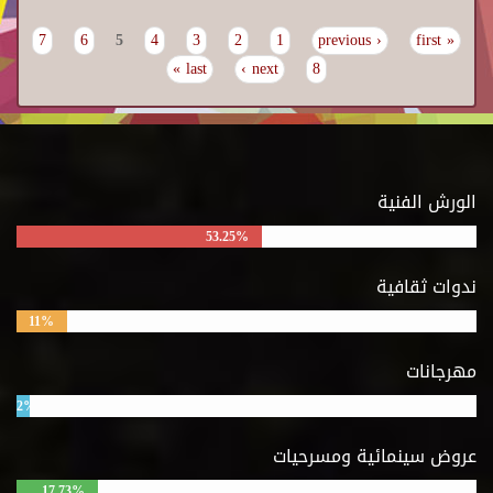
7
6
5
4
3
2
1
‹ previous
« first
Pages
last »
next ›
8
الورش الفنية
53.25%
ندوات ثقافية
11%
مهرجانات
2%
عروض سينمائية ومسرحيات
17.73%