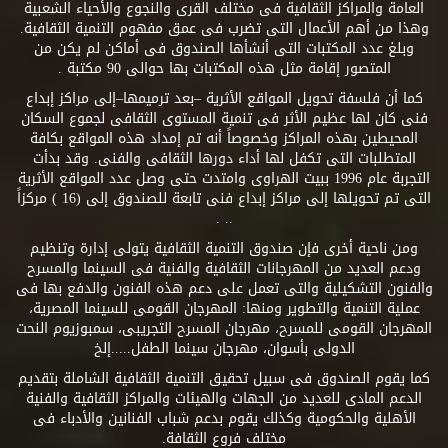
العامة والمراكز الثقافية فى مختلف القرى والنجوع والأحياء الشعبية
وهذا من أهم الأعمال التى تضرب فى عمق مفهوم التنمية الثقافية.
وبلغ عدد المكتبات التى أنشأها الصندوق فى أماكن لم يكن من
المتصور إقامة مثل هذه المكتبات بها حوالى 90 مكتبة .
كما أن فلسفة تحويل المواقع الأثرية –بعد ترميمها–إلى مراكز إبداع
فنى كان لها عظيم الأثر فى تنمية المستوى الثقافى لجموع السكان
المحيطين بهذه المراكز وخصوصاً أنه تم إمداد هذه المواقع بكافة
المتطلبات التى تكفل لها أداء دورها الثقافى والفنى. وقد بدأت
التجربة عام 1996 ببيت الهراوى وامتدت حتى وصل عدد المواقع الأثرية
التى تم تحويلها إلى مراكز إبداع فنى تابعة للصندوق إلى (16 ) مركزاً
.. .
ومن ناحية أخرى فإن صندوق التنمية الثقافية يتولى إدارة وتنظيم
ودعم العديد من المهرجانات الثقافية والفنية فى السينما والمسرح
والفنون التشكيلية والتى تعمل على دعم هذه الفنون والدفع بها فى
عملية التنمية والتطوير ومنها: المهرجان القومى للسينما المصرية،
المهرجان القومى للمسرح، مهرجان المسرح التجريبى، سمبوزيوم النحت
الدولى بأسوان، مهرجان سينما الطفل.....إلخ
كما يقوم الصندوق فى سبيل تحقيق التنمية الثقافية الشاملة بتقديم
الدعم المادى للعديد من الجهات والهيئات والمراكز الثقافية والفنية
الأهلية والحكومية وكذلك يقوم بدعم شباب الفنانين والأدباء فى
مختلف فروع الثقافة.