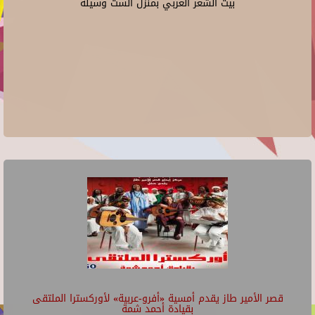
بيت الشعر العربي بمنزل الست وسيلة
قصر الأمير طاز يقدم أمسية «أفرو-عربية» لأوركسترا الملتقى
بقيادة أحمد شمة