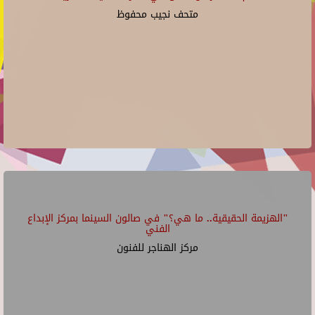
متحف نجيب محفوظ
"الهزيمة الحقيقية.. ما هي؟" في صالون السينما بمركز الإبداع
الفني
مركز الهناجر للفنون