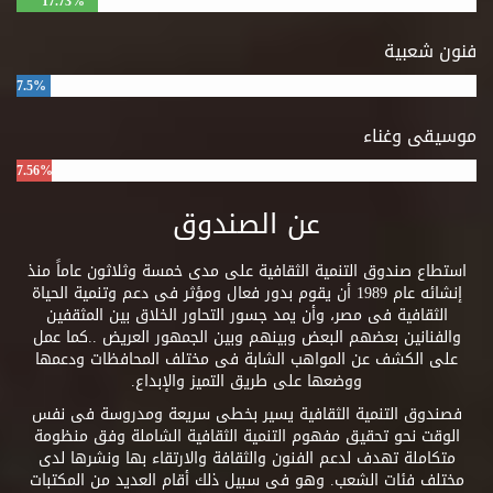
17.73%
فنون شعبية
7.5%
موسيقى وغناء
7.56%
عن الصندوق
استطاع صندوق التنمية الثقافية على مدى خمسة وثلاثون عاماً منذ
إنشائه عام 1989 أن يقوم بدور فعال ومؤثر فى دعم وتنمية الحياة
الثقافية فى مصر، وأن يمد جسور التحاور الخلاق بين المثقفين
والفنانين بعضهم البعض وبينهم وبين الجمهور العريض ..كما عمل
على الكشف عن المواهب الشابة فى مختلف المحافظات ودعمها
ووضعها على طريق التميز والإبداع.
فصندوق التنمية الثقافية يسير بخطى سريعة ومدروسة فى نفس
الوقت نحو تحقيق مفهوم التنمية الثقافية الشاملة وفق منظومة
متكاملة تهدف لدعم الفنون والثقافة والارتقاء بها ونشرها لدى
مختلف فئات الشعب. وهو فى سبيل ذلك أقام العديد من المكتبات