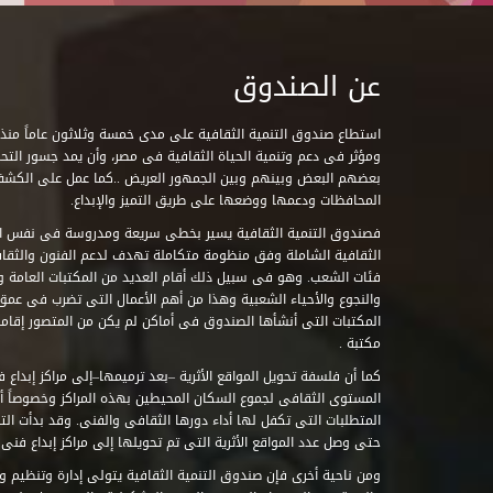
عن الصندوق
ومؤثر فى دعم وتنمية الحياة الثقافية فى مصر، وأن يمد جسور التحاو
بعضهم البعض وبينهم وبين الجمهور العريض ..كما عمل على الكش
المحافظات ودعمها ووضعها على طريق التميز والإبداع.
فصندوق التنمية الثقافية يسير بخطى سريعة ومدروسة فى نفس ال
الثقافية الشاملة وفق منظومة متكاملة تهدف لدعم الفنون والثقاف
فئات الشعب. وهو فى سبيل ذلك أقام العديد من المكتبات العامة وا
والنجوع والأحياء الشعبية وهذا من أهم الأعمال التى تضرب فى عمق 
مكتبة .
كما أن فلسفة تحويل المواقع الأثرية –بعد ترميمها–إلى مراكز إبداع 
المستوى الثقافى لجموع السكان المحيطين بهذه المراكز وخصوصاً أن
حتى وصل عدد المواقع الأثرية التى تم تحويلها إلى مراكز إبداع فنى تابعة للصند
ومن ناحية أخرى فإن صندوق التنمية الثقافية يتولى إدارة وتنظيم ود