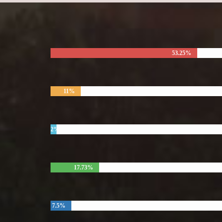
53.25%
11%
2%
17.73%
7.5%