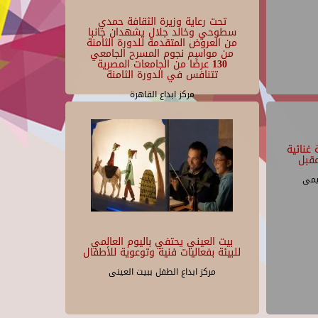
تحت رعاية وزيرة الثقافة حمدي
سطوحي وخالد جلال يشهدان جانبا
من العروض المتقدمة للدورة الثامنة
من مواسم نجوم المسرح الجامعي
130 عرضًا من الجامعات المصرية
تتنافس في الدورة الثامنة
مركز ابداع القاهرة
غنائية
قبل
يمى
بيت العيني يحتفي باليوم العالمي
للبيئة بفعاليات فنية وتوعوية للأطفال
مركز ابداع الطفل ببيت العينى