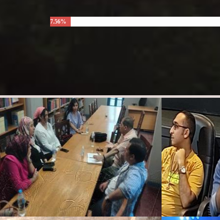
7.56%