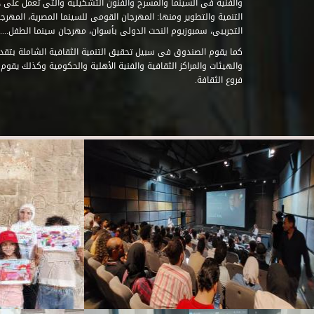
والفنية فى السينما والمسرح والفنون التشكيلية والتى تعمل على 
التنمية والتطوير ومنها: المهرجان القومى للسينما المصرية، المهر
التجريبى، سمبوزيوم النحت الدولى بأسوان، مهرجان سينما الطفل.....
كما يقوم الصندوق فى سبيل تحقيق التنمية الثقافية الشاملة بتقدي
والهيئات والمراكز الثقافية والفنية الأهلية والحكومية وكذلك يقوم
فروع الثقافة.