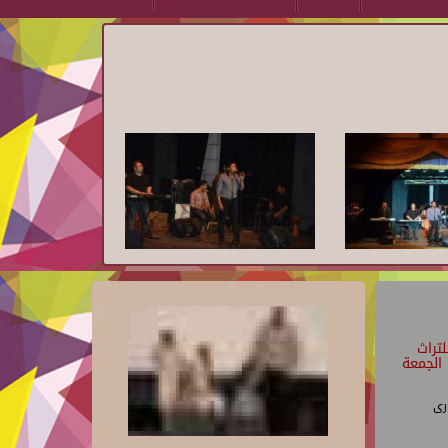
تراث
الجمعة
رى