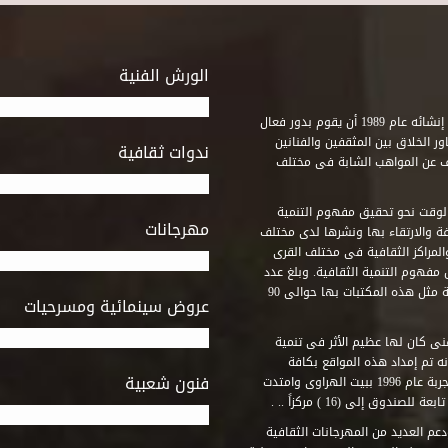
الورش الفنية
استطاع صندوق التنمية الثقافية على مدى خمسة وثلاثون عاماً منذ إنشائه عام 1989 أن يقوم بدور فعال
ر الخلاق بين المثقفين والفنانين
ندوات ثقافية
ف عن المواهب الشابة فى مختلف
وقت نحو تحقيق مفهوم التنمية
مهرجانات
ة والارتقاء بها ونشرها لدى مختلف
لمراكز الثقافية فى مختلف القرى
مفهوم التنمية الثقافية. وبلغ عدد
المكتبات التى أنشأها الصندوق فى أماكن لم يكن من المتصور إقامة مثل هذه المكتبات بها حوالى 90
عروض سينمائية ومسرحيات
فنى كان لها عظيم الأثر فى تنمية
ه تم إمداد هذه المواقع بكافة
فنون شعبية
المتطلبات التى تكفل لها أداء دورها الثقافى والفنى. وقد بدأت التجربة عام 1996 ببيت الهراوى وامتدت
وق إلى (16 ) مركزاً .. .
عم العديد من المهرجانات الثقافية