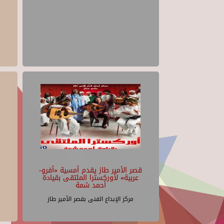
قصر الأمير طاز يقدم أمسية «أفرو-
عربية» لأوركسترا الملتقى بقيادة
أحمد شمة
مركز الإبداع الفنى بقصر الأمير طاز