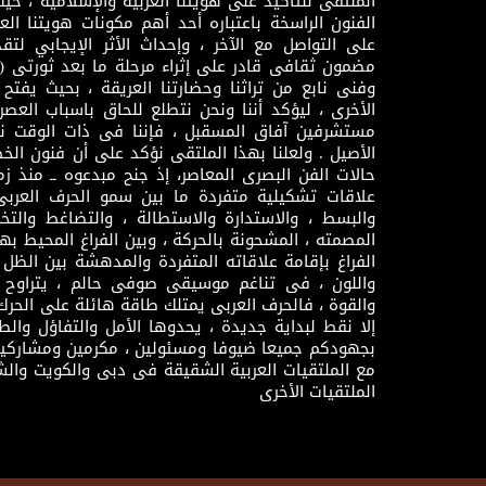
الملتقى للتأكيد على هويتنا العربية والإسلامية ، ح
الفنون الراسخة باعتباره أحد أهم مكونات هويتنا العر
على التواصل مع الآخر ، وإحداث الأثر الإيجابي لت
وفنى نابع من تراثنا وحضارتنا العريقة ، بحيث يفتح حو
الأخرى ، ليؤكد أننا ونحن نتطلع للحاق باسباب العصر
مستشرفين آفاق المسقبل ، فإننا فى ذات الوقت نتم
الأصيل . ولعلنا بهذا الملتقى نؤكد على أن فنون الخط
حالات الفن البصرى المعاصر، إذ جنح مبدعوه ــ منذ زمن
علاقات تشكيلية متفردة ما بين سمو الحرف العرب
والبسط ، والاستدارة والاستطالة ، والتضاغط والتخ
المصمته ، المشحونة بالحركة ، وبين الفراغ المحيط به
الفراغ بإقامة علاقاته المتفردة والمدهشة بين الظل وا
واللون ، فى تناغم موسيقى صوفى حالم ، يتراوح بي
والقوة ، فالحرف العربى يمتلك طاقة هائلة على الحرك
إلا نقط لبداية جديدة ، يحدوها الأمل والتفاؤل وال
بجهودكم جميعا ضيوفا ومسئولين ، مكرمين ومشاركين
مع الملتقيات العربية الشقيقة فى دبى والكويت والش
الملتقيات الأخرى