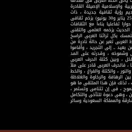
يث يأتى الخط العربى فى مقدمة
بية والإسلامية الإصيلة القادرة
قديم رؤية ثقافية جديدة ، ذات
مضمون ثقافى قادر على إثراء مرحلة ما بعد ثورتى (25 يناير و30 يونيو) بزخم ثقافى
ارا تفاعليا بناءاً مع الثقافات
 الحديث بزخمه العلمى والتقنى
سك بكل تراثنا العربى الراسخ
 العربى تعبر عن حالة نادرة من
 بعيد ــ إلى التجريد ، وأقاموا
ى وشموخه ، وقدرته على المد
لخل ، وبين كتلة الحرف العربى
ا ، فالحرف العربى قادر على ملأ
لنور ، والكتلة والفراغ ، والخط
ن الرهافة والرخاوة والغلاظة
 ، لذلك فإن هذا الملتقى ما هو
طموح ، فى إن تتنامى وتستمر ،
 ، وهى دعوة للتآخى والتكامل
ارقة والمملكة السعودية وسائر