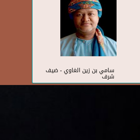
سامي بن زين الغاوي - ضيف
شرف