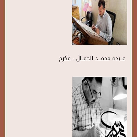
عــبده محمـــد الجمــال - مكرم