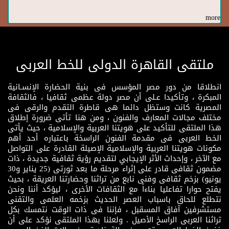
more
ملتقى القاهرة الدولى للخط العربى
انطلاقا من دور مصر المؤسس فى بنية الحضارة الإنسـانية
المبكرة ، وتأكيدا عـلى أن مصر دولة عظمى ثقافيا ، فالثقافة
المصرية كانت وستظل دائما هى قاطرة التقدم والرقى فى
مختلف مجالات المعارف والفنون ، ومن هنا تأتى ضرورة إطلاق
هذا الملتقى للتأكيد على هويتنا العربية والإسلامية ، حيث يأتى
الخط العربى فى مقدمة الفنون الراسخة باعتباره أحد أهم
مكونات هويتنا العربية والإسلامية الإصيلة القادرة على التواصل
مع الآخر ، وإحداث الأثر الإيجابي لتقديم رؤية ثقافية جديدة ، ذات
مضمون ثقافى قادر على إثراء مرحلة ما بعد ثورتى (25 يناير و30
يونيو) بزخم ثقافى وفنى نابع من تراثنا وحضارتنا العريقة ، بحيث
يفتح حوارا تفاعليا بناءاً مع الثقافات الأخرى ، ليؤكد أننا ونحن
نتطلع للحاق باسباب العصر الحديث بزخمه العلمى والتقنى
مستشرفين آفاق المسقبل ، فإننا فى ذات الوقت نتمسك بكل
تراثنا العربى الراسخ الأصيل . ولعلنا بهذا الملتقى نؤكد على أن