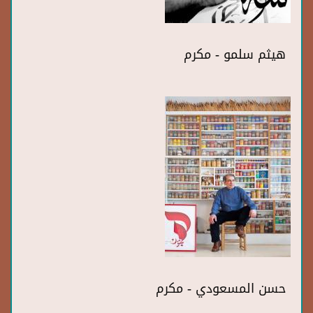
هيثم سلمو - مكرم
حسن المسعودي - مكرم