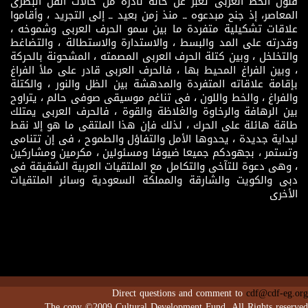
فنون الخط العربى تعبر عن حالة نادرة من حالات الفن البصرى
المعاصر، إذ جنح مبدعوه ــ منذ زمن بعيد ــ إلى التجريد ، وأقاموا
علاقات تشكيلية متفردة ما بين سمو الحرف العربى وشموخه ،
وقدرته على المد والبسط ، والاستدارة والاستطالة ، والتضاغط
والتخلخل ، وبين كتلة الحرف العربى المصمته ، المشحونة بالحركة
، وبين الفراغ المحيط بها ، فالحرف العربى قادر على ملأ الفراغ
بإقامة علاقاته المتفردة والمدهشة بين الظل والنور ، والكتلة
والفراغ ، والخط واللون ، فى تناغم موسيقى صوفى حالم ، يتراوح
بين الرهافة والرخاوة والغلاظة والقوة ، فالحرف العربى يمتلك
طاقة هائلة على الحرك ، لذلك فإن هذا الملتقى ما هو إلا نقط
لبداية جديدة ، يحدوها الأمل والتفاؤل والطموح ، فى إن تتنامى
وتستمر ، بجهودكم جميعا ضيوفا ومسئولين ، مكرمين ومشاركين
، وهى دعوة للتآخى والتكامل مع الملتقيات العربية الشقيقة فى
دبى والكويت والشارقة والمملكة السعودية وسائر الملتقيات
الأخرى
Direct questions and comment to
cdf@cdf-eg.org
The copy ©2009 Cultural Development Fund. All Rights reserved