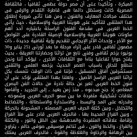
المبكرة ، وتأكيدا عـلى أن مصر دولة عظمى ثقافيا ، فالثقافة
المصرية كانت وستظل دائما هى قاطرة التقدم والرقى فى
مختلف مجالات المعارف والفنون ، ومن هنا تأتى ضرورة إطلاق
هذا الملتقى للتأكيد على هويتنا العربية والإسلامية ، حيث يأتى
الخط العربى فى مقدمة الفنون الراسخة باعتباره أحد أهم
مكونات هويتنا العربية والإسلامية الإصيلة القادرة على التواصل
مع الآخر ، وإحداث الأثر الإيجابي لتقديم رؤية ثقافية جديدة ، ذات
مضمون ثقافى قادر على إثراء مرحلة ما بعد ثورتى (25 يناير و30
يونيو) بزخم ثقافى وفنى نابع من تراثنا وحضارتنا العريقة ، بحيث
يفتح حوارا تفاعليا بناءاً مع الثقافات الأخرى ، ليؤكد أننا ونحن
نتطلع للحاق باسباب العصر الحديث بزخمه العلمى والتقنى
مستشرفين آفاق المسقبل ، فإننا فى ذات الوقت نتمسك بكل
تراثنا العربى الراسخ الأصيل . ولعلنا بهذا الملتقى نؤكد على أن
فنون الخط العربى تعبر عن حالة نادرة من حالات الفن البصرى
المعاصر، إذ جنح مبدعوه ــ منذ زمن بعيد ــ إلى التجريد ، وأقاموا
علاقات تشكيلية متفردة ما بين سمو الحرف العربى وشموخه ،
وقدرته على المد والبسط ، والاستدارة والاستطالة ، والتضاغط
والتخلخل ، وبين كتلة الحرف العربى المصمته ، المشحونة بالحركة
، وبين الفراغ المحيط بها ، فالحرف العربى قادر على ملأ الفراغ
بإقامة علاقاته المتفردة والمدهشة بين الظل والنور ، والكتلة
والفراغ ، والخط واللون ، فى تناغم موسيقى صوفى حالم ، يتراوح
بين الرهافة والرخاوة والغلاظة والقوة ، فالحرف العربى يمتلك