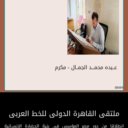
عــبده محمـــد الجمــال - مكرم
more
ملتقى القاهرة الدولى للخط العربى
انطلاقا من دور مصر المؤسس فى بنية الحضارة الإنسـانية