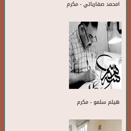
امحمد صفارباتي - مكرم
هيثم سلمو - مكرم