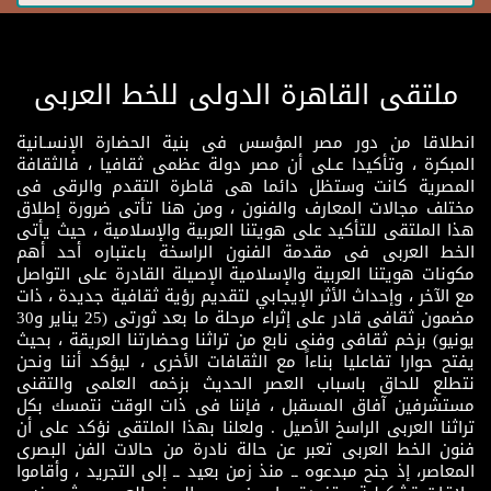
ملتقى القاهرة الدولى للخط العربى
انطلاقا من دور مصر المؤسس فى بنية الحضارة الإنسـانية
المبكرة ، وتأكيدا عـلى أن مصر دولة عظمى ثقافيا ، فالثقافة
المصرية كانت وستظل دائما هى قاطرة التقدم والرقى فى
مختلف مجالات المعارف والفنون ، ومن هنا تأتى ضرورة إطلاق
هذا الملتقى للتأكيد على هويتنا العربية والإسلامية ، حيث يأتى
الخط العربى فى مقدمة الفنون الراسخة باعتباره أحد أهم
مكونات هويتنا العربية والإسلامية الإصيلة القادرة على التواصل
مع الآخر ، وإحداث الأثر الإيجابي لتقديم رؤية ثقافية جديدة ، ذات
مضمون ثقافى قادر على إثراء مرحلة ما بعد ثورتى (25 يناير و30
يونيو) بزخم ثقافى وفنى نابع من تراثنا وحضارتنا العريقة ، بحيث
يفتح حوارا تفاعليا بناءاً مع الثقافات الأخرى ، ليؤكد أننا ونحن
نتطلع للحاق باسباب العصر الحديث بزخمه العلمى والتقنى
مستشرفين آفاق المسقبل ، فإننا فى ذات الوقت نتمسك بكل
تراثنا العربى الراسخ الأصيل . ولعلنا بهذا الملتقى نؤكد على أن
فنون الخط العربى تعبر عن حالة نادرة من حالات الفن البصرى
المعاصر، إذ جنح مبدعوه ــ منذ زمن بعيد ــ إلى التجريد ، وأقاموا