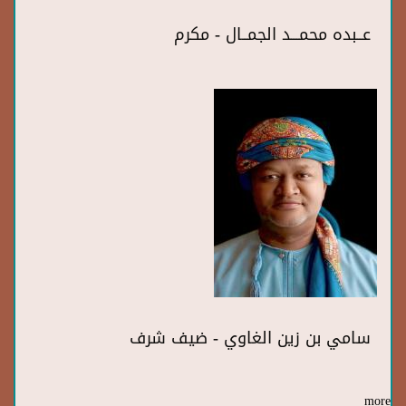
عــبده محمـــد الجمــال - مكرم
سامي بن زين الغاوي - ضيف شرف
more