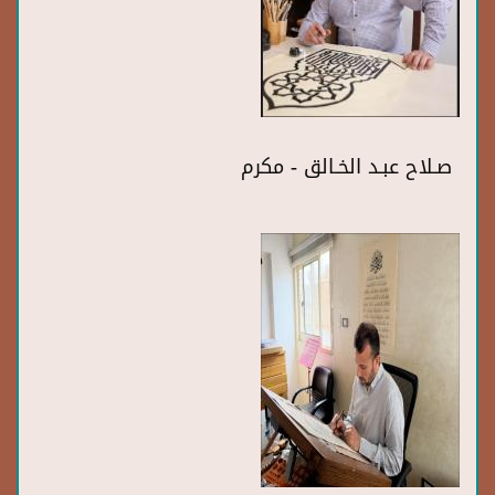
صـلاح عبـد الخـالق - مكرم