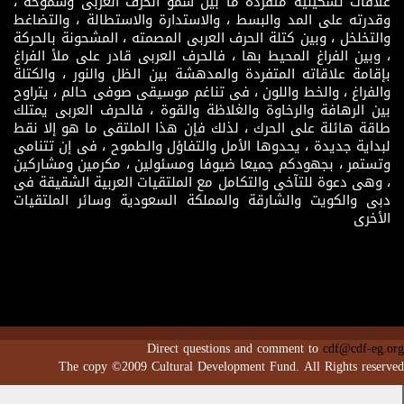
علاقات تشكيلية متفردة ما بين سمو الحرف العربى وشموخه ،
وقدرته على المد والبسط ، والاستدارة والاستطالة ، والتضاغط
والتخلخل ، وبين كتلة الحرف العربى المصمته ، المشحونة بالحركة
، وبين الفراغ المحيط بها ، فالحرف العربى قادر على ملأ الفراغ
بإقامة علاقاته المتفردة والمدهشة بين الظل والنور ، والكتلة
والفراغ ، والخط واللون ، فى تناغم موسيقى صوفى حالم ، يتراوح
بين الرهافة والرخاوة والغلاظة والقوة ، فالحرف العربى يمتلك
طاقة هائلة على الحرك ، لذلك فإن هذا الملتقى ما هو إلا نقط
لبداية جديدة ، يحدوها الأمل والتفاؤل والطموح ، فى إن تتنامى
وتستمر ، بجهودكم جميعا ضيوفا ومسئولين ، مكرمين ومشاركين
، وهى دعوة للتآخى والتكامل مع الملتقيات العربية الشقيقة فى
دبى والكويت والشارقة والمملكة السعودية وسائر الملتقيات
الأخرى
Direct questions and comment to
cdf@cdf-eg.org
The copy ©2009 Cultural Development Fund. All Rights reserved