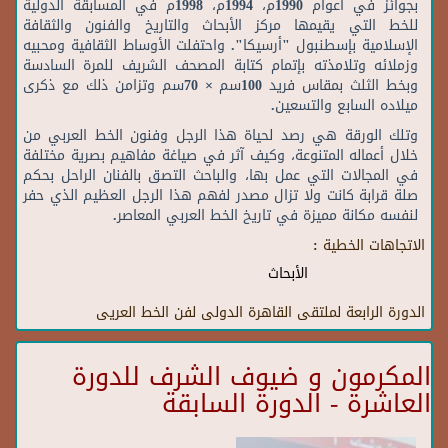
بجوائز في أعوام 1990م، 1994م، 1998م في المسابقة الدولية
للخط التي يقيمها مركز الأبحاث والتاريخ والفنون والثقافة
الإسلامية بإسطنبول "أرسيكا". واحتفلت الأوساط الثقافية ومحبيه
وزملائه وتلامذته بإتمام كتابة المصحف الشريف للمرة السادسة
وبخط الثلث بمقاس فريد 100سم × 70سم وتزامن ذلك مع ذكرى
ميلاده السابع والتسعين.
وتلك الورقة هي رصد لحياة هذا الرجل وفنون الخط العربي من
خلال أعماله المتنوعة، وكيف آثر في صياغة مفاهيم بصرية مختلفة
في المجالات التي عمل بها، والباحث التصق بالفنان الراحل بحكم
صلة قرابة كانت ولا تزال مصدر لفهم هذا الرجل العظيم الذي حفر
لنفسه مكانة مميزة في تاريخ الخط العربي المعاصر.
الاتجاهات الخطية :
الأبحاث
الدورة الرابعة لملتقى القاهرة الدولى لفن الخط العريى
المكرمون و ضيوف الشرف للدورة
العاشرة - الدورة السابقة