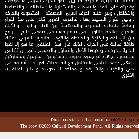
علاقات تشكيلية متفردة ما بين سمو الحرف العربى وشموخه ،
وقدرته على المد والبسط ، والاستدارة والاستطالة ، والتضاغط
والتخلخل ، وبين كتلة الحرف العربى المصمته ، المشحونة بالحركة
، وبين الفراغ المحيط بها ، فالحرف العربى قادر على ملأ الفراغ
بإقامة علاقاته المتفردة والمدهشة بين الظل والنور ، والكتلة
والفراغ ، والخط واللون ، فى تناغم موسيقى صوفى حالم ، يتراوح
بين الرهافة والرخاوة والغلاظة والقوة ، فالحرف العربى يمتلك
طاقة هائلة على الحرك ، لذلك فإن هذا الملتقى ما هو إلا نقط
لبداية جديدة ، يحدوها الأمل والتفاؤل والطموح ، فى إن تتنامى
وتستمر ، بجهودكم جميعا ضيوفا ومسئولين ، مكرمين ومشاركين
، وهى دعوة للتآخى والتكامل مع الملتقيات العربية الشقيقة فى
دبى والكويت والشارقة والمملكة السعودية وسائر الملتقيات
الأخرى
Direct questions and comment to
cdf@cdf-eg.org
The copy ©2009 Cultural Development Fund. All Rights reserved