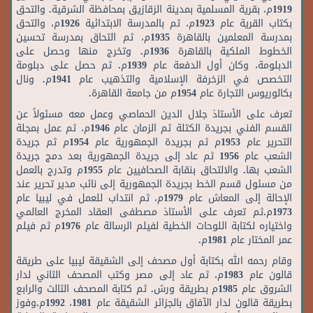
1919م، بقرية المسلمية بمدينة الزقازيق بمحافظة الشرقية. والتحق
بكتاب القرية عام 1923م، ثم بالمدرسة الابتدائية 1926م، والتحق
بمدرسة المعلمين بالقاهرة 1935م، ثم التحاق بمدرسة تحسين
الخطوط الملكية بالقاهرة 1936م. وتخرج منها وحصل على
الدبلومة، وكان أول الدفعة عام 1939م. ثم حصل على دبلومة
التخصص في الزخرفة الإسلامية والتذهيب عام 1941م. ونال
بكالوريوس التجارة عام 1954م من جامعة القاهرة.
تعرف على الأستاذ جلال الدين الحماصي وعمل معه مسئولاً عن
القسم الفني بجريدة الكتلة ثم الزمان عام 1946م، ثم عمل بمجلة
التحرير عام 1953م ثم بجريدة الجمهورية عام 1954م ثم جريدة
الشعب عام 1956 ثم عاد إلى جريدة الجمهورية بعد دمج جريدة
الشعب بها. والالتحاق بنقابة الصحافيين عام 1955م وتدرج بالعمل
من مسئول قسم الخط بجريدة الجمهورية إلى نائب مدير تحرير عند
الإحالة إلى المعاش عام 1979م، ثم انتداب للعمل في ليبيا عام
1973م.ثم تعرف على الأستاذ مصطفى العقاد المخرج العالمي
واختياره لكتابة اللوحات الخطية لفيلم الرسالة عام 1976م ثم فيلم
عمر المختار عام 1981م.
وقام رحمه الله بكتابة أول مصحف إلى الشقيقة ليبيا على طريقة
قالون عام 1983م، ثم عاد إلى مصر وكتب المصحف الثاني لدار
الشروق عام 1985م بطريقة ورش. ثم كتابة المصحف الثالث والرابع
بطريقة قالون لدار الآفاق بالجزائر الشقيقة عام 1981، 1992م.وفوز