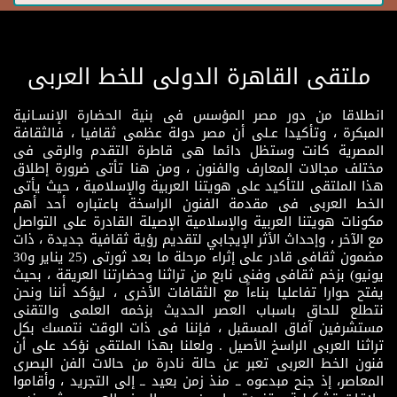
ملتقى القاهرة الدولى للخط العربى
انطلاقا من دور مصر المؤسس فى بنية الحضارة الإنسـانية
المبكرة ، وتأكيدا عـلى أن مصر دولة عظمى ثقافيا ، فالثقافة
المصرية كانت وستظل دائما هى قاطرة التقدم والرقى فى
مختلف مجالات المعارف والفنون ، ومن هنا تأتى ضرورة إطلاق
هذا الملتقى للتأكيد على هويتنا العربية والإسلامية ، حيث يأتى
الخط العربى فى مقدمة الفنون الراسخة باعتباره أحد أهم
مكونات هويتنا العربية والإسلامية الإصيلة القادرة على التواصل
مع الآخر ، وإحداث الأثر الإيجابي لتقديم رؤية ثقافية جديدة ، ذات
مضمون ثقافى قادر على إثراء مرحلة ما بعد ثورتى (25 يناير و30
يونيو) بزخم ثقافى وفنى نابع من تراثنا وحضارتنا العريقة ، بحيث
يفتح حوارا تفاعليا بناءاً مع الثقافات الأخرى ، ليؤكد أننا ونحن
نتطلع للحاق باسباب العصر الحديث بزخمه العلمى والتقنى
مستشرفين آفاق المسقبل ، فإننا فى ذات الوقت نتمسك بكل
تراثنا العربى الراسخ الأصيل . ولعلنا بهذا الملتقى نؤكد على أن
فنون الخط العربى تعبر عن حالة نادرة من حالات الفن البصرى
المعاصر، إذ جنح مبدعوه ــ منذ زمن بعيد ــ إلى التجريد ، وأقاموا