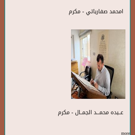
امحمد صفارباتي - مكرم
عــبده محمـــد الجمــال - مكرم
more